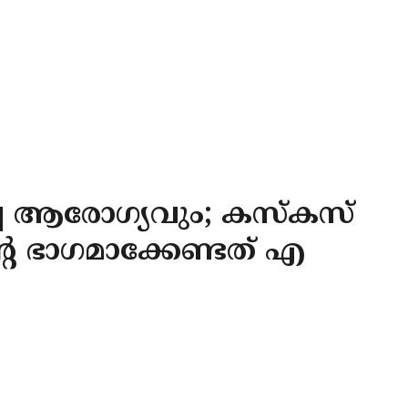
കച്ച ആരോഗ്യവും; കസ്‌കസ്
െ ഭാഗമാക്കേണ്ടത് എ