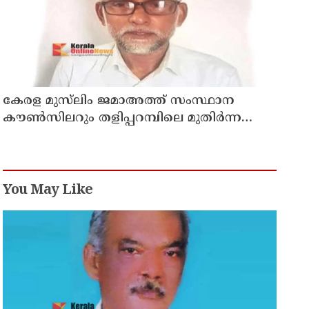
കേരള മുസ്‌ലിം ജമാഅത്ത് സംസ്ഥാന
കൗൺസിലറും തളിപ്പറമ്പിലെ മുതിർന്ന
മാധ്യമ പ്രവർത്തകനുമായ ബി എ അലി
മൊഗ്രാൽ നിര്യാതനായി
You May Like