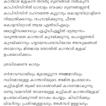
കാന്താരി മുളകിന് തനതു ഗുണങ്ങൾ നൽകുന്ന
കാപ്സിസിനിൽ ധാരാളം ഔഷധ ഗുണങ്ങളുണ്ട്.
കാപ്സിസിൻ ദഹനത്തെ കൂട്ടാനും കൊളസ്ട്രോളിനെ
നിയന്ത്രിക്കാനും സഹായിക്കുന്നു. ചീത്ത
കൊളസ്ട്രോൾ ആയ എല്‍ഡിഎലും
ട്രൈഗ്ലിസറൈഡും എച്ച്ഡിഎല്ലിൽ വ്യത്യാസം
വരുത്താതെ കാന്താരി കുറയ്ക്കുന്നു. പൊണ്ണത്തടി
കുറയ്ക്കാനും ഹൃദയസംബന്ധിയായ അസുഖങ്ങൾ
തടയാനും മിതമായ തോതിൽ കാന്താരി മുളക്
ഉപയോഗിക്കാം.
ശ്രദ്ധിക്കേണ്ട കാര്യം
ഗർഭാവസ്ഥയിലും മുലയൂട്ടുന്ന അമ്മമാരിലും
സ്ഥിരമായുള്ള കാന്താരിയുടെ അമിത ഉപയോഗം
കുട്ടികളിൽ ത്വക്ക് രോഗങ്ങൾക്ക് കാരണമാകുന്നു.
രണ്ടു വയസിൽ താഴെയുള്ള കുട്ടികൾ കാന്താരിമുളക്
ഉപയോഗിക്കുന്നത് ദോഷം ചെയ്യും. കിഡ്നിക്കും
ലിവറിനും പ്രശ്നമുള്ളവരും അൾസർ ഉള്ളവരും