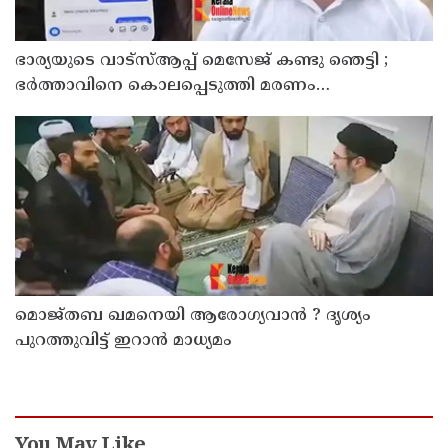
ഭാര്യയുടെ വാട്സ്ആപ്പ് മെസേജ് കണ്ടു ഞെട്ടി ;
ഭര്‍ത്താവിനെ കൊലപ്പെടുത്തി മരണം
റോഡപകടമാക്കി മാറ്റാന്‍ കാമുകനുമായി
പദ്ധതിയിട്ട യുവതിയും സുഹൃത്തും ഒളിവില്‍
മൊജ്തബ ഖമനെയി ആരോഗ്യവാന്‍ ? ദൃശ്യം
പുറത്തുവിട്ട് ഇറാന്‍ മാധ്യമം
You May Like