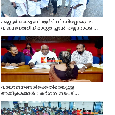
കണ്ണൂർ കെഎസ്ആർടിസി ഡിപ്പോയുടെ
വികസനത്തിന് മാസ്റ്റർ പ്ലാൻ തയ്യാറാക്കി
സമർപ്പിക്കും : ടി ഒ മോഹനൻ എം എൽ എ
വയോജനങ്ങൾക്കെതിരെയുള്ള
അതിക്രമങ്ങൾ ; കർശന നടപടി
സ്വീകരിക്കുമെന്ന് കമ്മീഷൻ