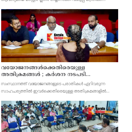
സമർപ്പിക്കുമെന്ന് അഡ്വ.ടി ഒ മോഹനൻ എംഎൽഎ
അറിയിച്ചു. ഡിപ്പോയ്ക്ക് നാല് ഏക്കറിൽ അധികം വരുന്ന
സ്ഥലമുണ്ട്
വയോജനങ്ങൾക്കെതിരെയുള്ള
അതിക്രമങ്ങൾ ; കർശന നടപടി
സ്വീകരിക്കുമെന്ന് കമ്മീഷൻ
സംസ്ഥാനത്ത് വയോജനങ്ങളുടെ പരാതികൾ ഏറിവരുന്ന
സാഹചര്യത്തിൽ ഇവർക്കെതിരെയുള്ള അതിക്രമങ്ങളിൽ
കർശന നടപടി സ്വീകരിക്കുമെന്ന് വയോജന കമ്മീഷൻ
ചെയർമാൻ അഡ്വ. കെ. സോമപ്രസാദ്.