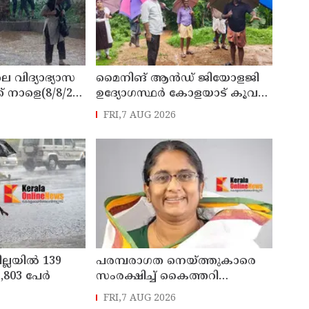
െ വിദ്യാഭ്യാസ
മൈനിങ് ആൻഡ്​ ജിയോളജി
് നാളെ(8/8/26)
ഉദ്യോഗസ്ഥർ കോളയാട് കൂവ
്ചു
ഉന്നതി സന്ദർശിച്ചു
FRI,7 AUG 2026
ില്ലയിൽ 139
പരമ്പരാഗത നെയ്ത്തുകാരെ
803 പേര്‍
സംരക്ഷിച്ച് കൈത്തറി
മേഖലയുടെ
FRI,7 AUG 2026
ആധുനികവത്കരണം