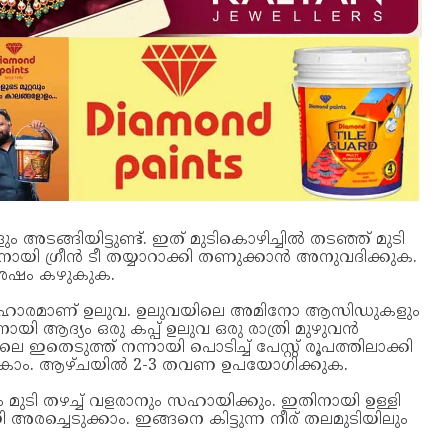
 അടങ്ങിയിട്ടുണ്ട്. ഇത് മുടികൊഴിച്ചിൽ തടഞ്ഞ് മുടി
ിനായി ഗ്രീൻ ടീ തയ്യാറാക്കി തണുക്കാൻ അനുവദിക്കുക.
 ശേഷം കഴുകുക.
രു പരിഹാരമാണ് ഉലുവ. ഉലുവയിലെ അമിനോ ആസിഡുകളും
ിനായി ആദ്യം ഒരു കപ്പ് ഉലുവ ഒരു രാത്രി മുഴുവൻ
ഇതെടുത്ത് നന്നായി പൊടിച്ച് പേസ്റ്റ് രൂപത്തിലാക്കി
ഷം കഴുകാം. ആഴ്ചയിൽ 2-3 തവണ ഉപയോഗിക്കുക.
ം മുടി തഴച്ച് വളരാനും സഹായിക്കും. ഇതിനായി ഉള്ളി
 അരച്ചെടുക്കാം. ഇങ്ങനെ കിട്ടുന്ന നീര് തലമുടിയിലും