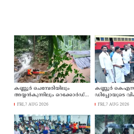
കണ്ണൂർ ചെമ്പേരിയിലും
കണ്ണൂർ കെഎസ
അയ്യൻകുന്നിലും റെക്കോർഡ്
ഡിപ്പോയുടെ വ
മഴ ; ഉദയഗിരിയിൽ നേരിയ
മാസ്റ്റർ പ്ലാൻ തയ
FRI,7 AUG 2026
FRI,7 AUG 2026
ഉരുൾപൊട്ടൽ; 13 പേരെ
സമർപ്പിക്കും :
ക്യാമ്പിലേക്ക് മാറ്റി
എം എൽ എ