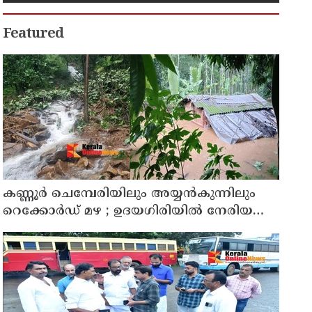
Featured
കണ്ണൂർ ചെമ്പേരിയിലും അയ്യൻകുന്നിലും
റെക്കോർഡ് മഴ ; ഉദയഗിരിയിൽ നേരിയ
ഉരുൾപൊട്ടൽ; 13 പേരെ ക്യാമ്പിലേക്ക് മാറ്റി