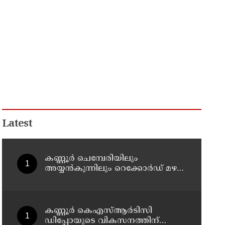
Latest
കണ്ണൂർ ചെമ്പേരിയിലും
അയ്യൻകുന്നിലും റെക്കോർഡ് മഴ ;
ഉദയഗിരിയിൽ നേരിയ
ഉരുൾപൊട്ടൽ; 13 പേരെ
ക്യാമ്പിലേക്ക് മാറ്റി
കണ്ണൂർ കെഎസ്ആർടിസി
ഡിപ്പോയുടെ വികസനത്തിന്