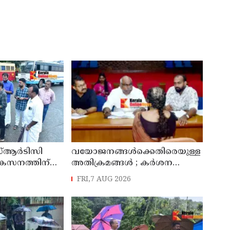
്ആർടിസി
വയോജനങ്ങൾക്കെതിരെയുള്ള
ികസനത്തിന്
അതിക്രമങ്ങൾ ; കർശന
്യാറാക്കി
നടപടി സ്വീകരിക്കുമെന്ന്
FRI,7 AUG 2026
 ടി ഒ മോഹനൻ
കമ്മീഷൻ