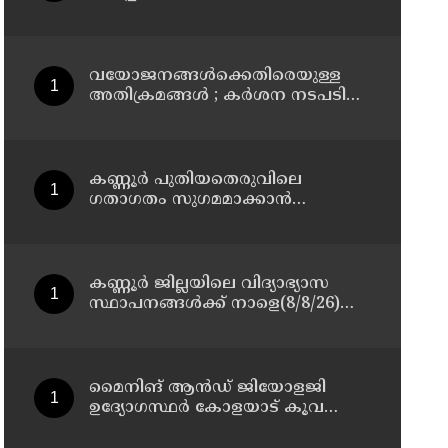
മാസ്റ്റർ പ്ലാൻ തയ്യാറാക്കി
സമർപ്പിക്കും : ടി ഒ മോഹനൻ എം
എൽ എ
വയോജനങ്ങൾക്കെതിരെയുള്ള
അതിക്രമങ്ങൾ ; കർശന നടപടി
സ്വീകരിക്കുമെന്ന് കമ്മീഷൻ
കണ്ണൂർ പുതിയതെരുവിലെ
ഗതാഗതം സുഗമമാക്കാന്‍
നടപടികള്‍ സ്വീകരിക്കും
കണ്ണൂർ ജില്ലയിലെ വിദ്യാഭ്യാസ
സ്ഥാപനങ്ങള്‍ക്ക് നാളെ(8/8/26)
അവധി പ്രഖ്യാപിച്ചു
മൈനിങ് ആൻഡ്​ ജിയോളജി
ഉദ്യോഗസ്ഥർ കോളയാട് കൂവ
ഉന്നതി സന്ദർശിച്ചു