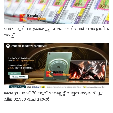
ഭാഗ്യക്കുറി നറുക്കെടുപ്പ് ഫലം അറിയാൻ ഔദ്യോഗിക
ആപ്പ്
മോട്ടോ പാഡ് 70 ഗ്രൂവ് ടാബ്ലെറ്റ് വില്പന ആരംഭിച്ചു;
വില 32,999 രൂപ മുതൽ