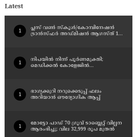
Latest
പ്ലസ് വൺ സ്‌കൂൾ/കോമ്പിനേഷൻ
ട്രാൻസ്ഫർ അഡ്മിഷൻ ആഗസ്ത് 10,
11 തീയതികളിൽ
നിപയിൽ നിന്ന് പൂർണമുക്തി;
മെഡിക്കൽ കോളേജിൽ
ചികിത്സയിലിരുന്ന 43കാരൻ
വീട്ടിലേക്ക് മടങ്ങി
ഭാഗ്യക്കുറി നറുക്കെടുപ്പ് ഫലം
അറിയാൻ ഔദ്യോഗിക ആപ്പ്
മോട്ടോ പാഡ് 70 ഗ്രൂവ് ടാബ്ലെറ്റ് വില്പന
ആരംഭിച്ചു; വില 32,999 രൂപ മുതൽ