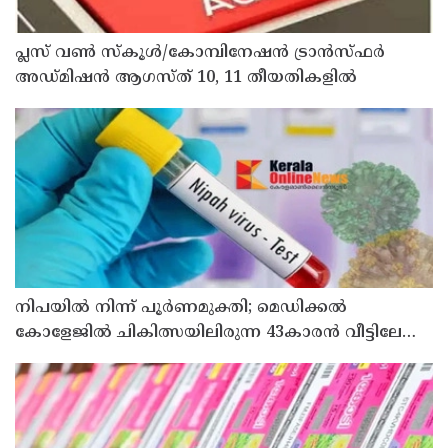
പ്ലസ് വൺ സ്‌കൂൾ/കോമ്പിനേഷൻ ട്രാൻസ്ഫർ
അഡ്മിഷൻ ആഗസ്ത് 10, 11 തീയതികളിൽ
നിപയിൽ നിന്ന് പൂർണമുക്തി; മെഡിക്കൽ
കോളേജിൽ ചികിത്സയിലിരുന്ന 43കാരൻ വീട്ടിലേക്ക്
മടങ്ങി