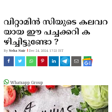
KOZHIKODE
WAYANAD
വിറ്റാമിന്‍ സിയുടെ കലവറ
KANNUR
യായ ഈ പച്ചക്കറി ക
KASARAGOD
ഴിച്ചിട്ടുണ്ടോ ?
By
Neha Nair
Dec 24, 2024, 17:25 IST
Whatsapp Group