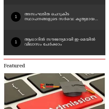
അസംഘടിത ചെറുകിട
സ്ഥാപനങ്ങളുടെ സർവെ: കൃത്യമായ
വിവരങ്ങൾ നൽകണമെന്ന് മുഖ്യമന്ത്രി
വി ഡി സതീശൻ
ആധാറിൽ സൗജന്യമായി ഇ-മെയിൽ
വിലാസം ചേർക്കാം
Featured