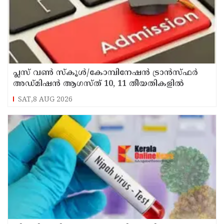
പ്ലസ് വൺ സ്‌കൂൾ/കോമ്പിനേഷൻ ട്രാൻസ്ഫർ
അഡ്മിഷൻ ആഗസ്ത് 10, 11 തീയതികളിൽ
SAT,8 AUG 2026