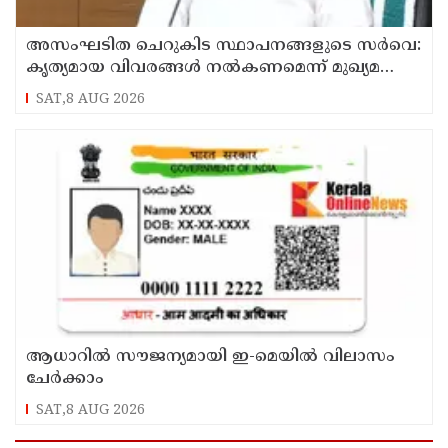
അസംഘടിത ചെറുകിട സ്ഥാപനങ്ങളുടെ സർവെ:
കൃത്യമായ വിവരങ്ങൾ നൽകണമെന്ന് മുഖ്യമന്ത്രി
വി ഡി സതീശൻ
SAT,8 AUG 2026
ആധാറിൽ സൗജന്യമായി ഇ-മെയിൽ വിലാസം
ചേർക്കാം
SAT,8 AUG 2026