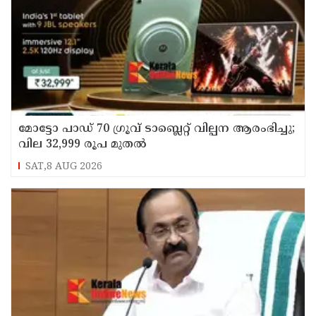
മോട്ടോ പാഡ് 70 ഗ്രൂവ് ടാബ്ലെറ്റ് വില്പന ആരംഭിച്ചു;
വില 32,999 രൂപ മുതൽ
SAT,8 AUG 2026