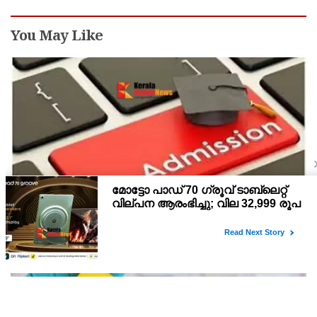
You May Like
പ്ലസ് വൺ സ്‌കൂൾ/കോമ്പിനേഷൻ ട്രാൻസ്ഫർ
അഡ്മിഷൻ ആഗസ്ത് 10, 11 തീയതികളിൽ
പ്ലസ് വൺ രണ്ടാം സപ്ലിമെന്ററി അലോട്ട്‌മെന്റിനു ശേഷമുള്ള
ഒഴിവുകളിൽ ജില്ല / ജില്ലാന്തര സ്‌കൂൾ/കോമ്പിനേഷൻ ട്രാൻസ്ഫർ
അലോട്ട്‌മെന്റിനായി അപേക്ഷിക്കാനുള്ള അവസരം ആഗസ്റ്റ് 7 ന്
വൈകിട്ട് 4 മണി വരെ നൽകിയിരുന്നു