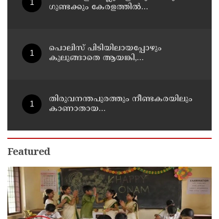
ഗുണ്ടക്കും കേരളത്തില്‍
സ്ഥാനമുണ്ടാകില്ല: രമേശ് ചെന്നിത്തല
പൊലിസ് പിടിയിലായപ്പോഴും
കുലുങ്ങാതെ ആയങ്കി,
ഒളിത്താവളങ്ങളില്‍ മാറി മാറി
താമസിച്ച് കണ്ണൂരിലെ ക്വട്ടേഷന്‍
നേതാവ്
തിരുവനന്തപുരത്തും നീണ്ടകരയിലും
കാണാതായ
മത്സ്യത്തൊഴിലാളികള്‍ക്കായി
തിരച്ചില്‍ പത്താം ദിവസത്തിലേക്ക്
Featured