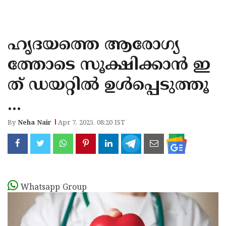
KOZHIKODE
WAYANAD
ഹൃദയത്തെ ആരോഗ്യ
KANNUR
ത്തോടെ സൂക്ഷിക്കാൻ ഇ
KASARAGOD
ത് ഡയറ്റിൽ ഉൾപ്പെടുത്തൂ
...
By
Neha Nair
Apr 7, 2025, 08:20 IST
Whatsapp Group