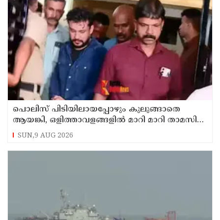
പൊലിസ് പിടിയിലായപ്പോഴും കുലുങ്ങാതെ
ആയങ്കി, ഒളിത്താവളങ്ങളില്‍ മാറി മാറി താമസിച്ച്
കണ്ണൂരിലെ ക്വട്ടേഷന്‍ നേതാവ്
SUN,9 AUG 2026