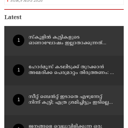
SUN,9 AUG 2026
Latest
സ്‌കൂളില്‍ കുട്ടികളുടെ
ഓണാഘോഷം ഇല്ലാതാക്കുന്നത്
എന്തിനുവേണ്ടി? പരീക്ഷ ഷെഡ്യൂള്‍
മാറ്റിയത് തിരുത്തുമോ?
ഹോര്‍മൂസ് കടലിടുക്ക് തുറക്കാന്‍
അമേരിക്ക പെരുമാറ്റം തിരുത്തണം: 6
ആവശ്യങ്ങളുമായി ഇറാന്‍ ദേശീയ
സുരക്ഷാ കൗണ്‍സില്‍
സീറ്റ് ബെല്‍റ്റ് ഇടാതെ എഴുന്നേറ്റ്
നിന്ന് കുട്ടി; എത്ര ശ്രമിച്ചിട്ടും ഇടില്ലെന്ന്
വാശിപിടിച്ചതോടെ വിമാനം റദ്ദാക്കി
ജനങ്ങളെ വെല്ലുവിളിക്കുന്ന ഒരു