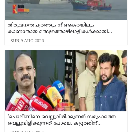
തിരുവനന്തപുരത്തും നീണ്ടകരയിലും
കാണാതായ മത്സ്യത്തൊഴിലാളികള്‍ക്കായി
തിരച്ചില്‍ പത്താം ദിവസത്തിലേക്ക്
SUN,9 AUG 2026
'പൊലീസിനെ വെല്ലുവിളിക്കുന്നത് സമൂഹത്തെ
വെല്ലുവിളിക്കുന്നത് പോലെ, കുറ്റത്തിന്
അനുസരിച്ച് ശിക്ഷ നല്‍കും':എഡിജിപി