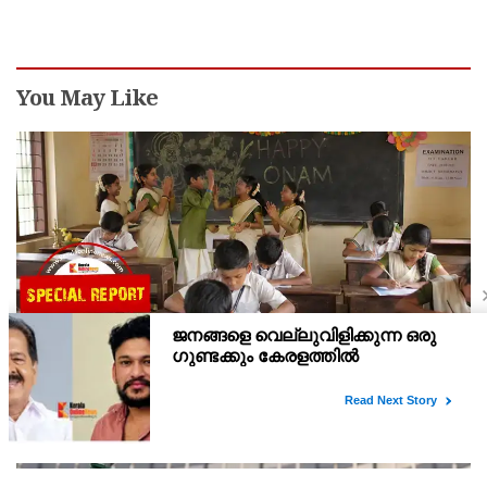
You May Like
സ്‌കൂളില്‍ കുട്ടികളുടെ ഓണാഘോഷം
ഇല്ലാതാക്കുന്നത് എന്തിനുവേണ്ടി? പരീക്ഷ ഷെഡ്യൂള്‍
മാറ്റിയത് തിരുത്തുമോ?
പൊതുവിദ്യാലയങ്ങളിലെ ഓണാഘോഷം മുടക്കുന്ന രീതിയില്‍
പരീക്ഷ ഷെഡ്യൂള്‍ മാറ്റിയതിനെതിരെ പ്രതിഷേധം. പുതുക്കിയ
ടൈംടേബിള്‍ പ്രകാരം ഓണാഘോഷത്തിനായി മാറ്റിവെച്ച ദിവസവും
പരീക്ഷ നടത്തും.