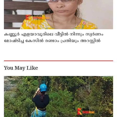
കണ്ണൂർ എളയാവൂരിലെ വീട്ടിൽ നിന്നും സ്വർണം
മോഷ്ടിച്ച കേസിൽ രണ്ടാം പ്രതിയും അറസ്റ്റിൽ
You May Like