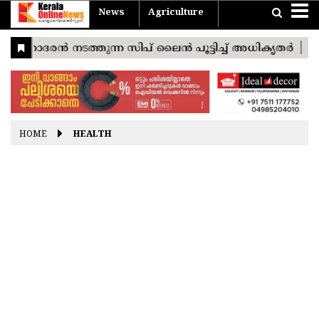
News
Agriculture
Home
Travel
Agriculture
News
Sports
Entertainment
Health
Business
Pravasi
Technology
Lifestyle
Devotional
Photostories
Nattuvarthakal
Vishu
Konspecial
യാത്ര
കാർഷികം
Easter
Good
Ramayana
Onam
Christmas
Friday
Masam
India
THIRUVANANTHAPURAM
World
KOLLAM
Kerala
PATHANAMTHITTA
HOME
HEALTH
ALAPPUZHA
KOTTAYAM
IDUKKI
ERNAKULAM
THRISSUR
PALAKKAD
MALAPPURAM