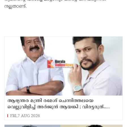
നല്ലതാണ്.
ആഭ്യന്തര മന്ത്രി രമേശ് ചെന്നിത്തലയെ
വെല്ലുവിളിച്ച് അ‍ർജുൻ ആയങ്കി ; വിരട്ടരുത്..
വളർന്ന പാർട്ടി വേറെയാണ് !
FRI,7 AUG 2026