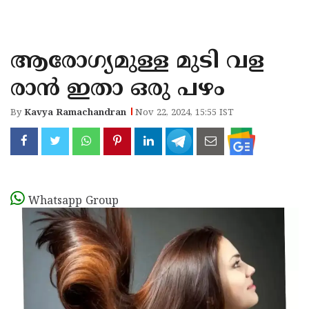
KOZHIKODE
WAYANAD
ആരോഗ്യമുള്ള മുടി വള
KANNUR
രാൻ ഇതാ ഒരു പഴം
KASARAGOD
By
Kavya Ramachandran
Nov 22, 2024, 15:55 IST
Whatsapp Group