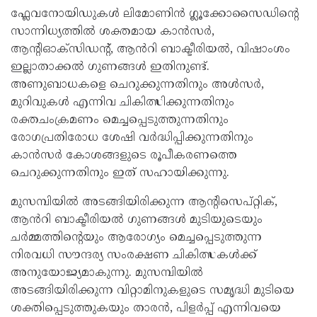
ഫ്ലേവനോയിഡുകൾ ലിമോണിൻ ഗ്ലൂക്കോസൈഡിന്റെ
സാന്നിധ്യത്തിൽ ശക്തമായ കാൻസർ,
ആന്റിഓക്‌സിഡന്റ്, ആൻറി ബാക്ടീരിയൽ, വിഷാംശം
ഇല്ലാതാക്കൽ ഗുണങ്ങൾ ഇതിനുണ്ട്.
അണുബാധകളെ ചെറുക്കുന്നതിനും അൾസർ,
മുറിവുകൾ എന്നിവ ചികിത്സിക്കുന്നതിനും
രക്തചംക്രമണം മെച്ചപ്പെടുത്തുന്നതിനും
രോഗപ്രതിരോധ ശേഷി വർദ്ധിപ്പിക്കുന്നതിനും
കാൻസർ കോശങ്ങളുടെ രൂപീകരണത്തെ
ചെറുക്കുന്നതിനും ഇത് സഹായിക്കുന്നു.
മുസമ്പിയിൽ അടങ്ങിയിരിക്കുന്ന ആന്റിസെപ്റ്റിക്,
ആൻറി ബാക്ടീരിയൽ ഗുണങ്ങൾ മുടിയുടെയും
ചർമ്മത്തിന്റെയും ആരോഗ്യം മെച്ചപ്പെടുത്തുന്ന
നിരവധി സൗന്ദര്യ സംരക്ഷണ ചികിത്സകൾക്ക്
അനുയോജ്യമാകുന്നു. മുസമ്പിയിൽ
അടങ്ങിയിരിക്കുന്ന വിറ്റാമിനുകളുടെ സമൃദ്ധി മുടിയെ
ശക്തിപ്പെടുത്തുകയും താരൻ, പിളർപ്പ് എന്നിവയെ