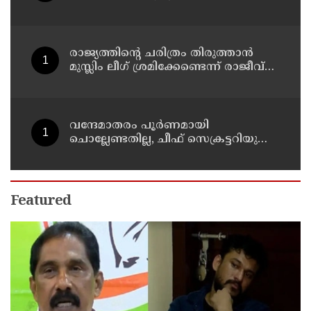
യുവാക്കള്‍ക്കായി അന്വേഷണം
തുടരുന്നു
രാജ്യത്തിന്റെ ചരിത്രം തിരുത്താന്‍
മുസ്ലിം ലീഗ് ശ്രമിക്കേണ്ടെന്ന് രാജീവ്
ചന്ദ്രശേഖര്‍; സവര്‍ക്കര്‍ ചോദ്യ വിവാ?
ദത്തില്‍ പ്രതികരണം
വന്ദേമാതരം പൂര്‍ണമായി
ചൊല്ലേണ്ടതില്ല, ചീഫ് സെക്രട്ടറിയുടെ
സര്‍ക്കുലര്‍ സംബന്ധിച്ച്
മുഖ്യമന്ത്രിയുമായി സംസാരിക്കാമെന്ന്
പി കെ കുഞ്ഞാലിക്കുട്ടി
Featured