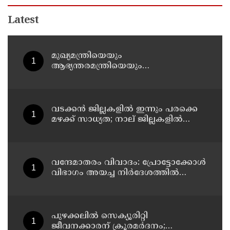
Latest
മുഖ്യമന്ത്രിയെയും
ആഭ്യന്തരമന്ത്രിയെയും
പരിഹസിച്ചവരെ പിടികൂടാനായത്
വലിയ നേട്ടം; കണ്ണൂര്‍ ഡിസിസി
പ്രസിഡന്റ്
വടക്കന്‍ ജില്ലകളില്‍ ഇന്നും പരക്കെ
മഴക്ക് സാധ്യത; നാല് ജില്ലകളില്‍
യെല്ലോ അലര്‍ട്ട്
വന്ദേമാതരം വിവാദം: പ്രോട്ടോക്കോള്‍
വിഭാഗം അയച്ച നിര്‍ദേശത്തില്‍
വന്ദേമാതരത്തെ കുറിച്ച് പരാമര്‍ശമില്ല;
നിര്‍ദേശം ദേശീയ ഗാനം
ആലപിക്കാന്‍
പുഴക്കലില്‍ സെക്യൂരിറ്റി
ജീവനക്കാരന് ക്രൂരമര്‍ദനം;