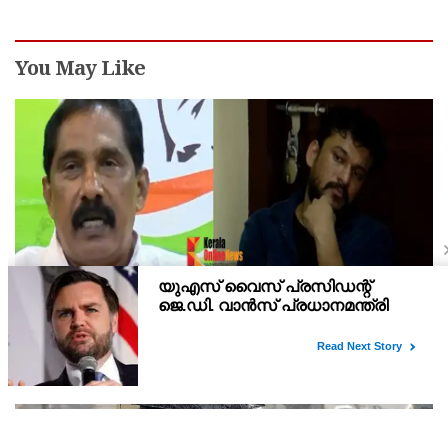
You May Like
മുഖ്യമന്ത്രിയെയും ആഭ്യന്തരമന്ത്രിയെയും
പരിഹസിച്ചവരെ പിടികൂടാനായത് വലിയ നേട്ടം;
കണ്ണൂര്‍ ഡിസിസി പ്രസിഡന്റ്
നീണ്ട തിരച്ചിലിനൊടുവിലാണ് ഒളിവില്‍ കഴിയുകയായിരുന്ന
ക്രിമിനല്‍ കേസ് പ്രതി അര്‍ജുന്‍ ആയങ്കിയെ പൊലീസ്
പിടികൂടിയത്.