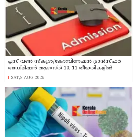
പ്ലസ് വൺ സ്‌കൂൾ/കോമ്പിനേഷൻ ട്രാൻസ്ഫർ
അഡ്മിഷൻ ആഗസ്ത് 10, 11 തീയതികളിൽ
SAT,8 AUG 2026