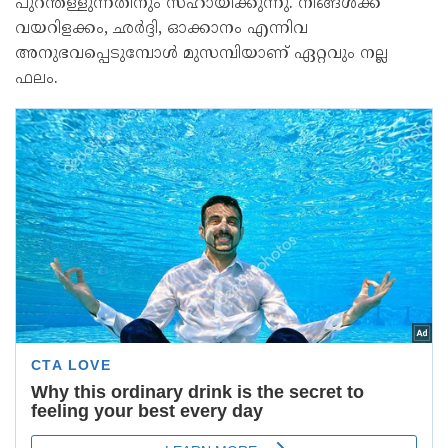
പുറന്തള്ളുന്നതിനും സഹായിക്കുന്നു. നിങ്ങൾക്ക്
വയറിളക്കം, ഛർദ്ദി, ഓക്കാനം എന്നിവ
അനുഭവപ്പെടുമ്പോൾ മുസമ്പിയാണ് ഏറ്റവും നല്ല
ഫലം.