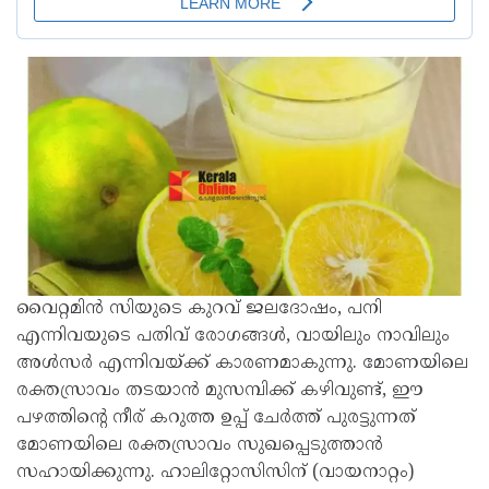
വൈറ്റമിൻ സിയുടെ കുറവ് ജലദോഷം, പനി
എന്നിവയുടെ പതിവ് രോഗങ്ങൾ, വായിലും നാവിലും
അൾസർ എന്നിവയ്ക്ക് കാരണമാകുന്നു. മോണയിലെ
രക്തസ്രാവം തടയാൻ മുസമ്പിക്ക് കഴിവുണ്ട്, ഈ
പഴത്തിൻ്റെ നീര് കറുത്ത ഉപ്പ് ചേർത്ത് പുരട്ടുന്നത്
മോണയിലെ രക്തസ്രാവം സുഖപ്പെടുത്താൻ
സഹായിക്കുന്നു. ഹാലിറ്റോസിസിന് (വായനാറ്റം)