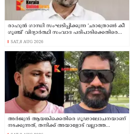
രാഹുൽ ഗാന്ധി സംഘടിപ്പിക്കുന്ന ‘ഛാത്രോൺ കീ
ഗൂഞ്ച്’ വിദ്യാർത്ഥി സംവാദ പരിപാടിക്കെതിരെ
രൂക്ഷവിമർശനവുമായി ബിജെപി
SAT,8 AUG 2026
അർജുൻ ആയങ്കിക്കെതിരെ ഗൂഢാലോചനയാണ്
നടക്കുന്നത്, തനിക്ക് അയാളോട് വല്ലാത്ത
സ്നേഹം തോന്നുന്നു ; സംവിധായകൻ