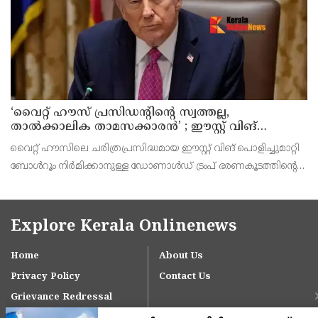
പറയുന്നു. ആക്രമണത്
‘വൈറ്റ് ഹൗസ് പ്രസിഡന്റിന്റെ സ്വത്തല്ല,
താൽക്കാലിക താമസക്കാരൻ’ ; ഈസ്റ്റ് വിങ്
പൊളിച്ചുമാറ്റി ബോൾറൂം നിർമിക്കാനുള്ള ട്രംപിന്റെ
വൈറ്റ് ഹൗസിലെ ചരിത്രപ്രസിദ്ധമായ ഈസ്റ്റ് വിങ് പൊളിച്ചുമാറ്റി
നീക്കങ്ങൾക്ക് കോടതിയുടെ സ്റ്റേ
ബോൾറൂം നിർമിക്കാനുള്ള ഡോണാൾഡ് ട്രംപ് ഭരണകൂടത്തിന്റെ
നീക്കത്തിന് വീണ്ടും തിരിച്ചടി. 400 മില്യൺ ഡോളർ ചെലവിലുള്ള
നവീകരണ പ്രവർത്തനങ്ങൾക്ക് ഫെഡറ
Explore Kerala Onlinenews
Home
About Us
Privacy Policy
Contact Us
Grievance Redressal