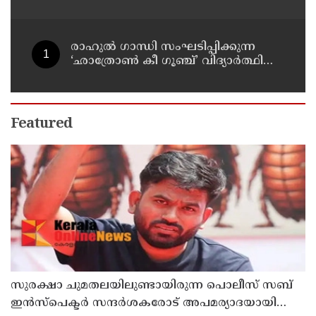
അറിഞ്ഞിരിക്കേണ്ട കാര്യങ്ങൾ
രാഹുൽ ഗാന്ധി സംഘടിപ്പിക്കുന്ന
‘ഛാത്രോൺ കീ ഗൂഞ്ച്’ വിദ്യാർത്ഥി
സംവാദ പരിപാടിക്കെതിരെ
രൂക്ഷവിമർശനവുമായി ബിജെപി
Featured
സുരക്ഷാ ചുമതലയിലുണ്ടായിരുന്ന പൊലീസ് സബ്
ഇൻസ്പെക്ടർ സന്ദർശകരോട് അപമര്യാദയായി