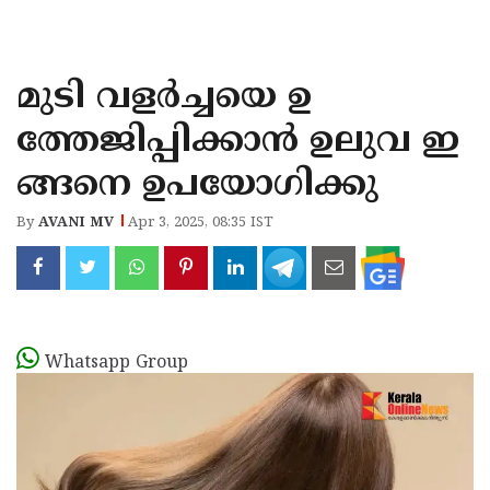
KOZHIKODE
WAYANAD
മുടി വളർച്ചയെ ഉ
KANNUR
ത്തേജിപ്പിക്കാൻ ഉലുവ ഇ
KASARAGOD
ങ്ങനെ ഉപയോഗിക്കു
By
AVANI MV
Apr 3, 2025, 08:35 IST
Whatsapp Group