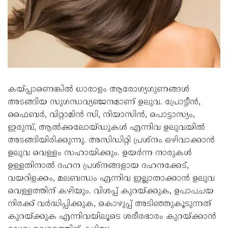
കയ്പ്പാണെങ്കിൽ ധാരാളം ആരോ​ഗ്യ​ഗുണങ്ങൾ
അടങ്ങിയ സുഗന്ധവ്യഞ്ജനമാണ് ഉലുവ. പ്രോട്ടീൻ,
ഫൈബർ, വിറ്റാമിൻ സി, നിയാസിൻ, പൊട്ടാസ്യം,
ഇരുമ്പ്, ആൽക്കലോയ്ഡുകൾ എന്നിവ ഉലുവയിൽ
അടങ്ങിയിരിക്കുന്നു. അസിഡിറ്റി പ്രശ്നം ഒഴിവാക്കാൻ
ഉലുവ വെള്ളം സഹായിക്കും. ഉയർന്ന നാരുകൾ
ഉള്ളതിനാൽ ദഹന പ്രശ്‌നങ്ങളായ ദഹനക്കേട്,
വയറിളക്കം, മലബന്ധം എന്നിവ ഇല്ലാതാക്കാൻ ഉലുവ
വെള്ളത്തിന് കഴിയും. വിശപ്പ് കുറയ്ക്കുക, ഉപാപചയ
നിരക്ക് വർദ്ധിപ്പിക്കുക, കൊഴുപ്പ് അടിഞ്ഞുകൂടുന്നത്
കുറയ്ക്കുക എന്നിവയിലൂടെ ശരീരഭാരം കുറയ്ക്കാൻ