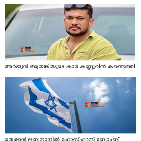
പെരുമാറി : എസ്‌.ഐയെ മാറ്റണമെന്ന് അഭിജീത്
ദിപ്കെ
അർജുൻ ആയങ്കിയുടെ കാർ കണ്ണൂരിൽ കണ്ടെത്തി
തെക്കൻ ലബനാനിൽ ഫോസ്ഫറസ് ബോംബ്