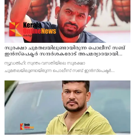
സുരക്ഷാ ചുമതലയിലുണ്ടായിരുന്ന പൊലീസ് സബ്
ഇൻസ്പെക്ടർ സന്ദർശകരോട് അപമര്യാദയായി
പെരുമാറി : എസ്‌.ഐയെ മാറ്റണമെന്ന് അഭിജീത്
ന‍്യൂഡൽഹി: സ്വന്തം വസതിയിലെ സുരക്ഷാ
ദിപ്കെ
ചുമതലയിലുണ്ടായിരുന്ന പൊലീസ് സബ് ഇൻസ്പെക്ടർ
സന്ദർശകരോട് അപമര്യാദയായി പെരുമാറിയെന്നും, തന്നെ
കാണാനെത്തുന്നവരെ തടയാൻ ശ്രമിച്ചെന്നും ആരോപിച്ച്
കോക്ക്രോച്ച് ജനതാ പാർട്ട