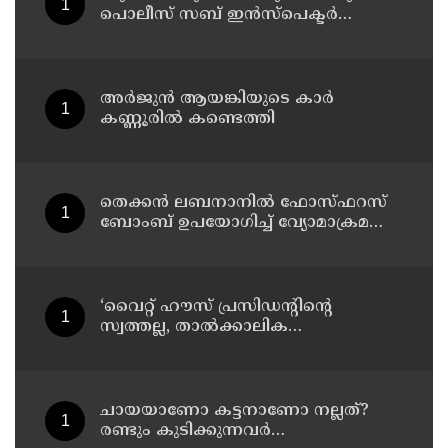
പൊലീസ് സബ് ഇൻസ്പെക്ടർ
സന്ദർശകരോട് അപമര്യാദയായി
പെരുമാറി : എസ്‌.ഐയെ
മാറ്റണമെന്ന് അഭിജീത് ദിപ്കെ
അർജുൻ ആയങ്കിയുടെ കാർ
കണ്ണൂരിൽ കണ്ടെത്തി
തെക്കൻ ലബനാനിൽ ഫോസ്ഫറസ്
ബോംബ് ഉപയോഗിച്ച് വ്യോമാക്രമണം
നടത്തി ഇസ്രയേൽ സൈന്യം
‘വൈറ്റ് ഹൗസ് പ്രസിഡന്റിന്റെ
സ്വത്തല്ല, താൽക്കാലിക
താമസക്കാരൻ’ ; ഈസ്റ്റ് വിങ്
പൊളിച്ചുമാറ്റി ബോൾറൂം
നിർമിക്കാനുള്ള ട്രംപിന്റെ
നീക്കങ്ങൾക്ക് കോടതിയുടെ സ്റ്റേ
ചായയാണോ കട്ടനാണോ നല്ലത്?
രണ്ടും കുടിക്കുന്നവർ