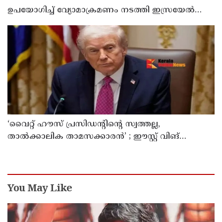
ഉപയോഗിച്ച് വ്യോമാക്രമണം നടത്തി ഇസ്രയേൽ
സൈന്യം
‘വൈറ്റ് ഹൗസ് പ്രസിഡന്റിന്റെ സ്വത്തല്ല,
താൽക്കാലിക താമസക്കാരൻ’ ; ഈസ്റ്റ് വിങ്
പൊളിച്ചുമാറ്റി ബോൾറൂം നിർമിക്കാനുള്ള ട്രംപിന്റെ
നീക്കങ്ങൾക്ക് കോടതിയുടെ സ്റ്റേ
You May Like