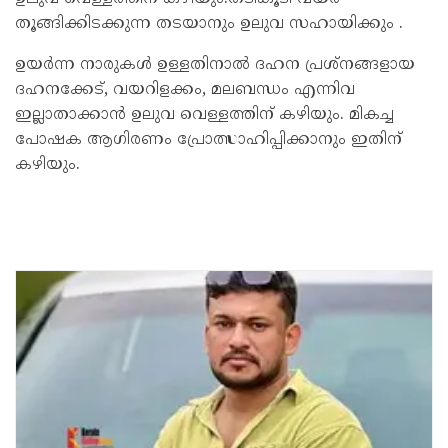
തൂങ്ങിക്കിടക്കുന്ന തടയാനും ഉലുവ സഹായിക്കും .
ഉയർന്ന നാരുകൾ ഉള്ളതിനാൽ ദഹന പ്രശ്‌നങ്ങളായ
ദഹനക്കേട്, വയറിളക്കം, മലബന്ധം എന്നിവ
ഇല്ലാതാക്കാൻ ഉലുവ വെള്ളത്തിന് കഴിയും. മികച്ച
പോഷക ആഗിരണം പ്രോത്സാഹിപ്പിക്കാനും ഇതിന്
കഴിയും.