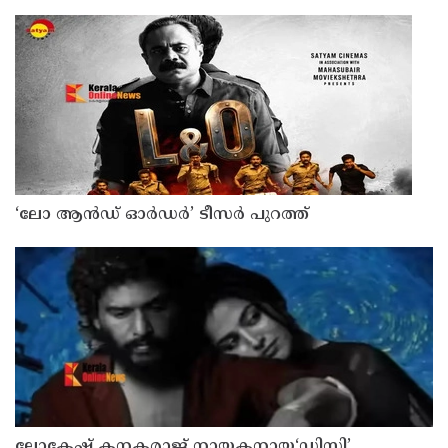
‘ലോ ആൻഡ് ഓർഡർ’ ടീസർ പുറത്ത്
ലോകേഷ് കനകരാജ് നായകനായ‘ഡിസി’