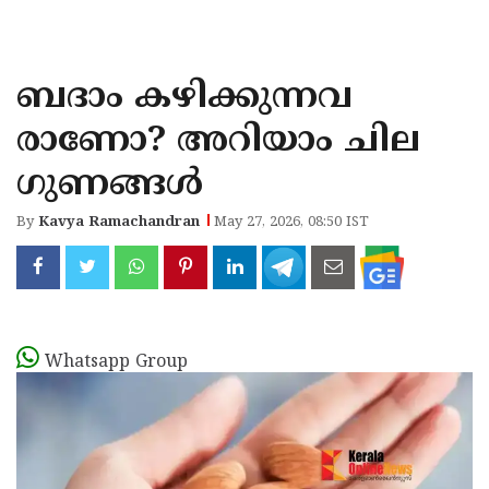
KOZHIKODE
WAYANAD
ബദാം കഴിക്കുന്നവ
KANNUR
രാണോ? അറിയാം ചില ​
KASARAGOD
ഗുണങ്ങൾ
By
Kavya Ramachandran
May 27, 2026, 08:50 IST
Whatsapp Group