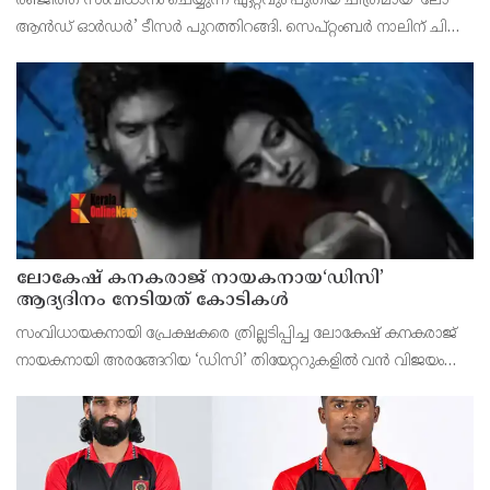
രഞ്ജിത്ത് സംവിധാനം ചെയ്യുന്ന ഏറ്റവും പുതിയ ചിത്രമായ ‘ലോ
ആൻഡ് ഓർഡർ’ ടീസർ പുറത്തിറങ്ങി. സെപ്റ്റംബർ നാലിന് ചിത്രം
തിയേറ്ററുകളിലേക്ക് എത്തുന്നതിന് മുന്നോടിയായാണ്
അണിയറപ്രവർത്തകർ ടീസർ പുറത്തുവിട്ടത്
ലോകേഷ് കനകരാജ് നായകനായ‘ഡിസി’
ആദ്യദിനം നേടിയത് കോടികൾ
സംവിധായകനായി പ്രേക്ഷകരെ ത്രില്ലടിപ്പിച്ച ലോകേഷ് കനകരാജ്
നായകനായി അരങ്ങേറിയ ‘ഡിസി’ തിയേറ്ററുകളിൽ വൻ വിജയം
നേടുന്നു. അരുൺ മാതേശ്വരൻ സംവിധാനം ചെയ്ത ചിത്രം ആദ്യ
ദിനം തന്നെ ആഗോള ബോക്സ് ഓഫീസിൽ നിന്ന് ആറ് ക