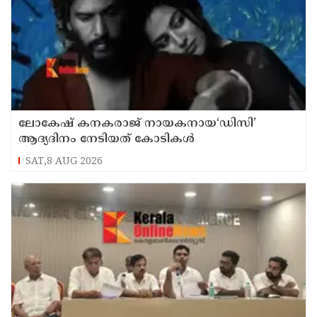
ലോകേഷ് കനകരാജ് നായകനായ‘ഡിസി’
ആദ്യദിനം നേടിയത് കോടികൾ
SAT,8 AUG 2026