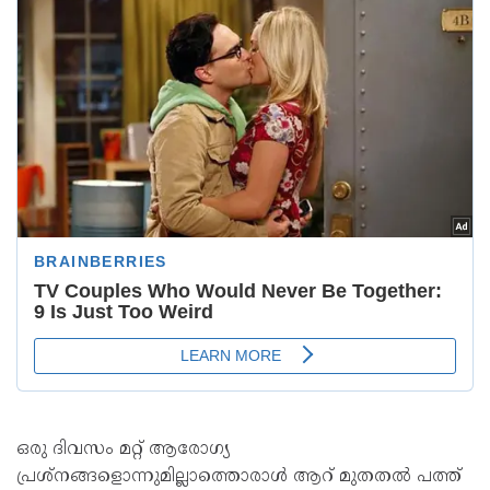
ഒരു ദിവസം മറ്റ് ആരോ​ഗ്യ
പ്രശ്നങ്ങളൊന്നുമില്ലാത്തൊരാൾ ആറ് മുതതൽ പത്ത്