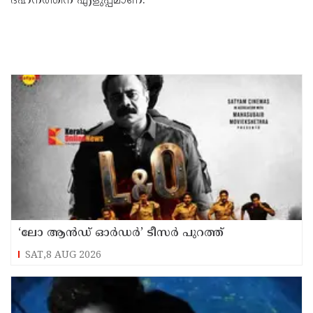
ദഹനത്തിന് എളുപ്പമാണ്.
‘ലോ ആൻഡ് ഓർഡർ’ ടീസർ പുറത്ത്
SAT,8 AUG 2026