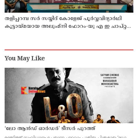
തളിപ്പറമ്പ സർ സയ്യിദ് കോളേജ് പൂർവ്വവിദ്യാർഥി
കൂട്ടായ്മയായ അലുംമ്നി ഫോറം-യു എ ഇ ചാപ്റ്റർ
25 ലക്ഷം രൂപ ചെലവിൽ നിർമ്മിച്ച പ്രധാന
കവാടത്തിന്റെ ഉദ്ഘാടനം തിങ്കളാഴ്ച നടക്കും
You May Like
‘ലോ ആൻഡ് ഓർഡർ’ ടീസർ പുറത്ത്