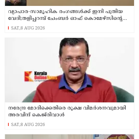
വ്യാപാര-സാമൂഹിക രംഗങ്ങൾക്ക് ഇനി പുതിയ
വേദി;തളിപ്പറമ്പ് ചേംബർ ഓഫ് കൊമേഴ്‌സിന്റെ
ഓഫീസും കോൺഫറൻസ് ഹാളും ഒരുങ്ങി
SAT,8 AUG 2026
നരേന്ദ്ര മോദിക്കെതിരെ രൂക്ഷ വിമർശനവുമായി
അരവിന്ദ് കെജ്‌രിവാൾ
SAT,8 AUG 2026