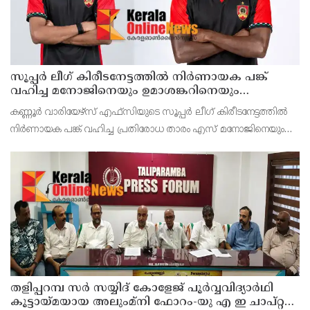
സൂപ്പര്‍ ലീഗ് കിരീടനേട്ടത്തില്‍ നിര്‍ണായക പങ്ക്
വഹിച്ച മനോജിനെയും ഉമാശങ്കറിനെയും
ടീമിലെത്തിച്ച് കണ്ണൂര്‍ വാരിയേഴ്‌സ് എഫ്‌സി
കണ്ണൂര്‍ വാരിയേഴ്‌സ് എഫ്‌സിയുടെ സൂപ്പര്‍ ലീഗ് കിരീടനേട്ടത്തില്‍
നിര്‍ണായക പങ്ക് വഹിച്ച പ്രതിരോധ താരം എസ് മനോജിനെയും
പരിചയസമ്പന്നനായ മുന്‍ ഐ ലീഗ് മധ്യനിര താരം
ഉമാശങ്കറിനെയും ടീമിലെത്തിച്ച് വാരിയേഴ്‌സ്
തളിപ്പറമ്പ സർ സയ്യിദ് കോളേജ് പൂർവ്വവിദ്യാർഥി
കൂട്ടായ്മയായ അലുംമ്നി ഫോറം-യു എ ഇ ചാപ്റ്റർ