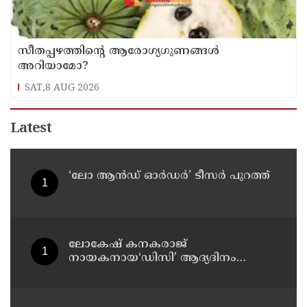
സീതപ്പഴത്തിന്റെ ആരോഗ്യഗുണങ്ങൾ
അറിയാമോ?
SAT,8 AUG 2026
Latest
‘ലോ ആൻഡ് ഓർഡർ’ ടീസർ പുറത്ത്
ലോകേഷ് കനകരാജ്
നായകനായ‘ഡിസി’ ആദ്യദിനം
നേടിയത് കോടികൾ