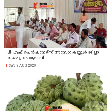
പി എഫ് പെൻഷനേഴ്സ് അസോ: കണ്ണൂർ ജില്ലാ
സമ്മേളനം തുടങ്ങി
SAT,8 AUG 2026