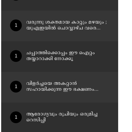
ഡയറ്റിൽ ഉൾപ്പെടുത്താം
വരുന്നു ശക്തമായ കാറ്റും മഴയും ;
യുഎഇയില്‍ ചൊവ്വാഴ്ച വരെ
അസ്ഥിര കാലാവസ്ഥ
ചപ്പാത്തിക്കൊപ്പം ഈ ഐറ്റം
തയ്യാറാക്കി നോക്കൂ
വിളർച്ചയെ അകറ്റാൻ
സഹായിക്കുന്ന ഈ ഭക്ഷണം
അറിയാമോ?
ആരോഗ്യവും രുചിയും ഒരുമിച്ച
റെസിപ്പി