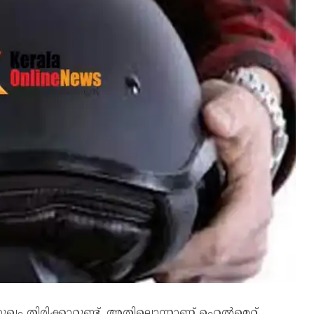
ം തിരിക്കാറുണ്ട്. അതിലൊന്നാണ് ഹെൽമെറ്റ്