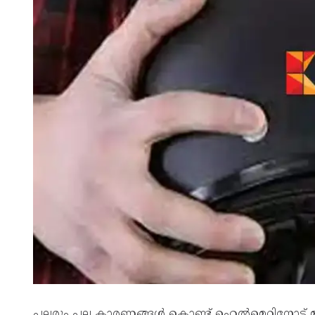
പലരും പല കാരണങ്ങൾ കൊണ്ട് ഹെൽമെറ്റിനോട് മുഖ