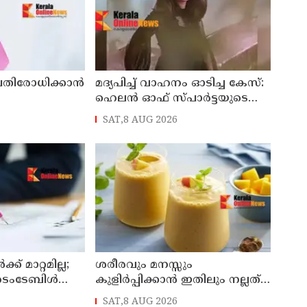
്രതിരോധിക്കാൻ
മദ്യപിച്ച് വാഹനം ഓടിച്ച കേസ്:
ഹെലൻ ഓഫ് സ്പാർട്ടയുടെ
ലൈസൻസ് സസ്പെൻഡ്
SAT,8 AUG 2026
ചെയ്തു
ക് മാറ്റമില്ല;
ശരീരവും മനസ്സും
ംടേബിള്‍
കുളിർപ്പിക്കാൻ ഇതിലും നല്ലത്
ധീകരിച്ചു
വേറെയില്ല
SAT,8 AUG 2026