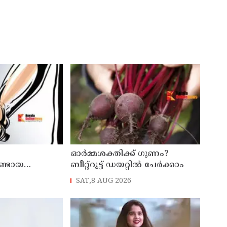
ഓർമ്മശക്തിക്ക് ഗുണം?
ണ്ടായ
ബീറ്റ്‌റൂട്ട് ഡയറ്റിൽ ചേർക്കാം
തിനിടെ
SAT,8 AUG 2026
ത്തേറ്റു