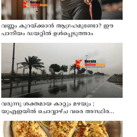
വണ്ണം കുറയ്ക്കാൻ ആഗ്രഹമുണ്ടോ? ഈ
പാനീയം ഡയറ്റിൽ ഉൾപ്പെടുത്താം
വരുന്നു ശക്തമായ കാറ്റും മഴയും ;
യുഎഇയില്‍ ചൊവ്വാഴ്ച വരെ അസ്ഥിര
കാലാവസ്ഥ