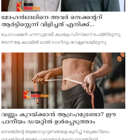
മോഹന്‍ലാലിനെ അവര്‍ സെക്കന്ററി
ആര്‍ട്ടിസ്റ്റെന്ന് വിളിച്ചത് എനിക്ക്
ഇഷ്ടമായില്ല, ഞാന്‍ ആ പ്രൊജക്ടില്‍ നിന്ന്
പ്രൊഡക്ഷന്‍ ഹൗസുമായി കഥയും ഡിസ്‌കസ് ചെയ്തിരുന്നു.
പിന്മാറി; വെളിപ്പെടുത്തി ജൂഡ് ആന്റണി
അന്ന് ആ കഥയില്‍ ലാല്‍ സാറിനും റോളുണ്ടായിരുന്നു
ജോസഫ്
വണ്ണം കുറയ്ക്കാൻ ആഗ്രഹമുണ്ടോ? ഈ
പാനീയം ഡയറ്റിൽ ഉൾപ്പെടുത്താം
ഓറഞ്ചിന്റെ ആരോഗ്യഗുണങ്ങളെ കുറിച്ച് നമുക്കറിയാം.
ഓറഞ്ചിന്റെ അതേ ഗുണങ്ങൾ തന്നെ ഓറഞ്ചിന്റെ