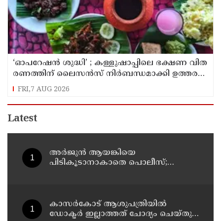
‘ഓ​പ​റേ​ഷ​ൻ ശു​ദ്ധി’ ; ക​ള്ളു​ഷാ​പ്പി​ലെ ഭ​ക്ഷ​ണ വി​ത​
ര​ണ​ത്തി​ന് ലൈ​സ​ൻ​സ് നി​ർ​ബ​ന്ധ​മാ​ക്കി ഉ​ത്ത​ര​വി​
റ​ക്കി എ​ക്​​സൈ​സ്​ വ​കു​പ്പ്​
FRI,7 AUG 2026
Latest
അർജുൻ ആയങ്കിയെ
പിടികൂടാനാകാതെ പൊലീസ്;
പ്രത്യേക സംഘമായി അന്വേഷണം
കാസർകോട് ആശുപത്രിയിൽ
ഡോക്ടർ ഇല്ലാത്തത് ചോദ്യം ചെയ്തു ;