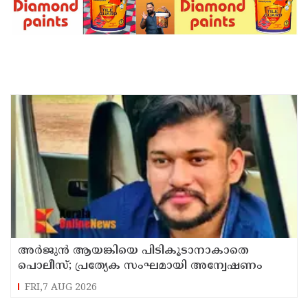
അർജുൻ ആയങ്കിയെ പിടികൂടാനാകാതെ
പൊലീസ്; പ്രത്യേക സംഘമായി അന്വേഷണം
FRI,7 AUG 2026