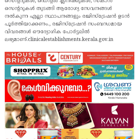
സെന്ററുകൾ, ഡെന്റൽ ക്ലിനിക്കുകൾ, സ്കാൻ
സെന്ററുകൾ തുടങ്ങി ആരോഗ്യ സേവനങ്ങൾ
നൽകുന്ന എല്ലാ സ്ഥാപനങ്ങളും രജിസ്ട്രേഷൻ ഉടൻ
പൂർത്തിയാക്കണം., രജിസ്ട്രേഷൻ സംബന്ധമായ
വിവരങ്ങൾ ഔദ്യോഗിക പോർട്ടലിൽ
ലഭ്യമാണ്.clinicalestablishments.kerala.gov.in