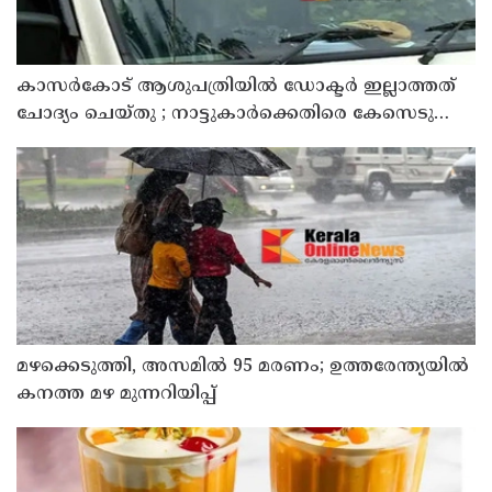
കാസർകോട് ആശുപത്രിയിൽ ഡോക്ടർ ഇല്ലാത്തത്
ചോദ്യം ചെയ്തു ; നാട്ടുകാർക്കെതിരെ കേസെടുത്ത്
പൊലീസ്
മഴക്കെടുത്തി, അസമിൽ 95 മരണം; ഉത്തരേന്ത്യയില്‍
കനത്ത മഴ മുന്നറിയിപ്പ്