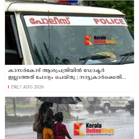
കാസർകോട് ആശുപത്രിയിൽ ഡോക്ടർ
ഇല്ലാത്തത് ചോദ്യം ചെയ്തു ; നാട്ടുകാർക്കെതിരെ
കേസെടുത്ത് പൊലീസ്
FRI,7 AUG 2026