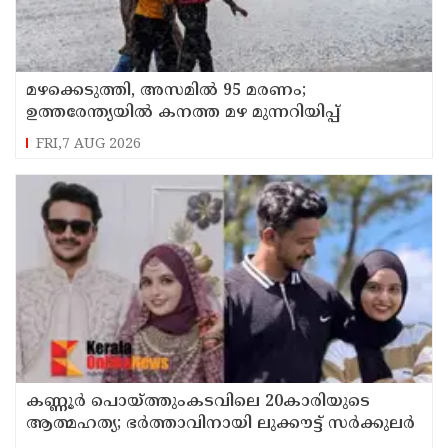
മഴക്കെടുത്തി, അസമിൽ 95 മരണം;
ഉത്തരേന്ത്യയില്‍ കനത്ത മഴ മുന്നറിയിപ്പ്
FRI,7 AUG 2026
കണ്ണൂർ പൊയ്ത്തുംകടവിലെ 20കാരിയുടെ
ആത്മഹത്യ; ഭർത്താവിനായി ലുക്കൗട്ട് സർക്കുലർ