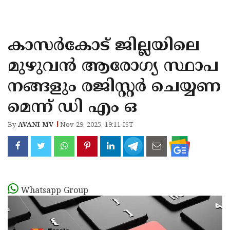
KOZHIKODE
WAYANAD
കാസർകോട്‌ ജില്ലയിലെ
KANNUR
മുഴുവൻ ആരോഗ്യ സ്ഥാപ
KASARAGOD
നങ്ങളും രജിസ്റ്റർ ചെയ്യണ
മെന്ന് ഡി എം ഒ
By
AVANI MV
Nov 29, 2025, 19:11 IST
Whatsapp Group