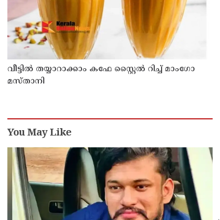
വീട്ടിൽ തയ്യാറാക്കാം കഫേ സ്റ്റൈൽ റിച്ച് മാംഗോ
മസ്താനി
You May Like