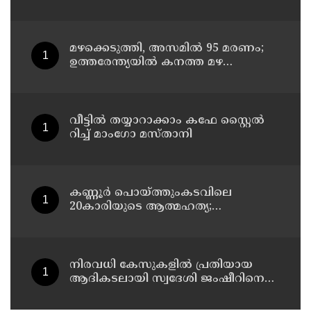
നാട്ടുകാർക്കെതിരെ കേസെടുത്ത്
പൊലീസ്
മഴക്കെടുത്തി, അസമിൽ 95 മരണം;
ഉത്തരേന്ത്യയില്‍ കനത്ത മഴ
മുന്നറിയിപ്പ്
വീട്ടിൽ തയ്യാറാക്കാം കഫേ സ്റ്റൈൽ
റിച്ച് മാംഗോ മസ്താനി
കണ്ണൂർ പൊയ്ത്തുംകടവിലെ
20കാരിയുടെ ആത്മഹത്യ;
ഭർത്താവിനായി ലുക്കൗട്ട് സർക്കുലർ
നിരവധി കേസുകളിൽ പ്രതിയായ
ആദികടലായി സ്വദേശി ജംഷീറിനെ
കാപ്പ ചുമത്തി ജയിലിലടച്ചു