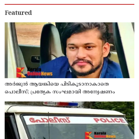
Featured
അർജുൻ ആയങ്കിയെ പിടികൂടാനാകാതെ
പൊലീസ്; പ്രത്യേക സംഘമായി അന്വേഷണം