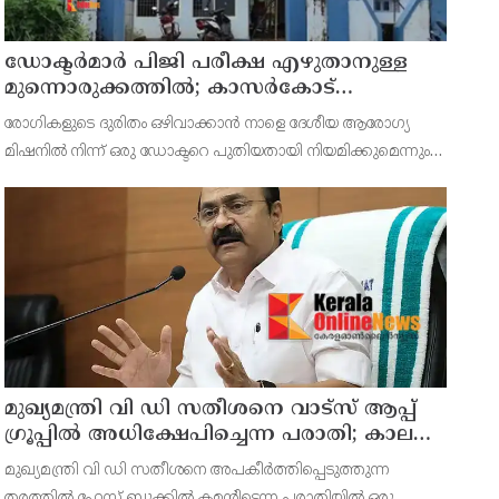
ഡോക്ടര്‍മാര്‍ പിജി പരീക്ഷ എഴുതാനുള്ള
മുന്നൊരുക്കത്തില്‍; കാസര്‍കോട്
പാണത്തൂര്‍ കുടുംബാരോഗ്യ കേന്ദ്രം
രോഗികളുടെ ദുരിതം ഒഴിവാക്കാന്‍ നാളെ ദേശീയ ആരോഗ്യ
അടച്ചുപൂട്ടി
മിഷനില്‍ നിന്ന് ഒരു ഡോക്ടറെ പുതിയതായി നിയമിക്കുമെന്നും
ഡിഎംഒ വ്യക്തമാക്കിയിട്ടുണ്ട്.
മുഖ്യമന്ത്രി വി ഡി സതീശനെ വാട്‌സ് ആപ്പ്
ഗ്രൂപ്പില്‍ അധിക്ഷേപിച്ചെന്ന പരാതി; കാലടി
സ്വദേശിക്ക് എതിരെ കേസ്
മുഖ്യമന്ത്രി വി ഡി സതീശനെ അപകീര്‍ത്തിപ്പെടുത്തുന്ന
തരത്തില്‍ ഫേസ് ബുക്കില്‍ കമന്റിട്ടെന്ന പരാതിയില്‍ ഒരു