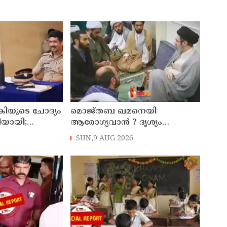
കിയുടെ ചോദ്യം
മൊജ്തബ ഖമനെയി
തിയായി;
ആരോഗ്യവാന്‍ ? ദൃശ്യം
്ട്രേറ്റിന്
പുറത്തുവിട്ട് ഇറാന്‍ മാധ്യമം
SUN,9 AUG 2026
ാക്കും