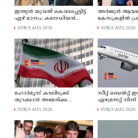
ഇന്ത്യന്‍ യുവതി കൊലപ്പെട്ടിട്ട്
അര്‍ജുന്‍ ആയങ്
ഏഴ് മാസം; കനേഡിയന്‍
കേസുകളില്‍ പ്ര
പൗരനായ പങ്കാളി അറസ്റ്റില്‍
പൊലിസ് : കാപ്പ
SUN,9 AUG 2026
SUN,9 AUG 2026
ജയിലില്‍ അടക്ക
ഹോര്‍മൂസ് കടലിടുക്ക്
സീറ്റ് ബെല്‍റ്റ്
തുറക്കാന്‍ അമേരിക്ക
എഴുന്നേറ്റ് നിന്ന്
പെരുമാറ്റം തിരുത്തണം: 6
ശ്രമിച്ചിട്ടും ഇടില്
SUN,9 AUG 2026
SUN,9 AUG 2026
ആവശ്യങ്ങളുമായി ഇറാന്‍
വാശിപിടിച്ചതോ
ദേശീയ സുരക്ഷാ കൗണ്‍സില്‍
റദ്ദാക്കി