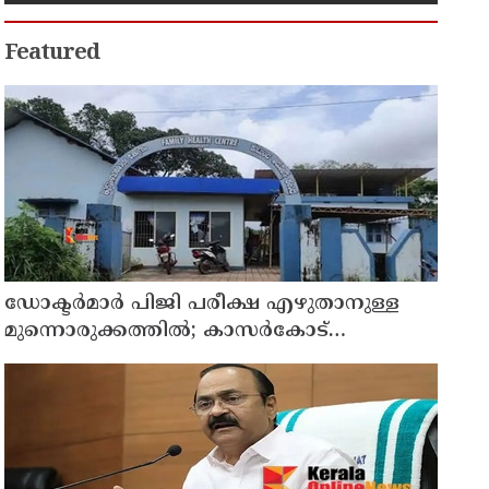
റോഡപകടമാക്കി മാറ്റാന്‍
കാമുകനുമായി പദ്ധതിയിട്ട
യുവതിയും സുഹൃത്തും ഒളിവില്‍
Featured
ഡോക്ടര്‍മാര്‍ പിജി പരീക്ഷ എഴുതാനുള്ള
മുന്നൊരുക്കത്തില്‍; കാസര്‍കോട്
പാണത്തൂര്‍ കുടുംബാരോഗ്യ കേന്ദ്രം
അടച്ചുപൂട്ടി