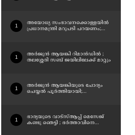
അധിക്ഷേപിച്ചെന്ന പരാതി; കാലടി
സ്വദേശിക്ക് എതിരെ കേസ്
അയോധ്യ സംഭാവനക്കൊള്ളയില്‍
പ്രധാനമന്ത്രി മറുപടി പറയണം;
രാമനില്‍ വിശ്വസിക്കുന്ന
സാധാരണക്കാര്‍
ആശങ്കാകുലരാണെന്ന് ഖാര്‍ഗെ
അര്‍ജുന്‍ ആയങ്കി റിമാന്‍ഡില്‍ ;
തലശ്ശേരി സബ് ജയിലിലേക്ക് മാറ്റും
അര്‍ജുന്‍ ആയങ്കിയുടെ ചോദ്യം
ചെയ്യല്‍ പൂര്‍ത്തിയായി;
കൂത്തുപറമ്പ് മജിസ്ട്രേറ്റിന്
മുൻപില്‍ ഹാജരാക്കും
ഭാര്യയുടെ വാട്സ്ആപ്പ് മെസേജ്
കണ്ടു ഞെട്ടി ; ഭര്‍ത്താവിനെ
കൊലപ്പെടുത്തി മരണം