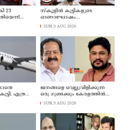
കി 23
സ്‌കൂളില്‍ കുട്ടികളുടെ
തിയെന്ന്
ഓണാഘോഷം
 ചുമത്തി
ഇല്ലാതാക്കുന്നത്
SUN,9 AUG 2026
ാന്‍ നീക്കം
എന്തിനുവേണ്ടി? പരീക്ഷ
ഷെഡ്യൂള്‍ മാറ്റിയത്
തിരുത്തുമോ?
 ഇടാതെ
ജനങ്ങളെ വെല്ലുവിളിക്കുന്ന
 കുട്ടി; എത്ര
ഒരു ഗുണ്ടക്കും കേരളത്തില്‍
ലെന്ന്
സ്ഥാനമുണ്ടാകില്ല: രമേശ്
SUN,9 AUG 2026
ടെ വിമാനം
ചെന്നിത്തല