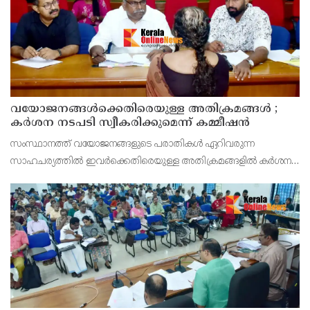
വയോജനങ്ങൾക്കെതിരെയുള്ള അതിക്രമങ്ങൾ ;
കർശന നടപടി സ്വീകരിക്കുമെന്ന് കമ്മീഷൻ
സംസ്ഥാനത്ത് വയോജനങ്ങളുടെ പരാതികൾ ഏറിവരുന്ന
സാഹചര്യത്തിൽ ഇവർക്കെതിരെയുള്ള അതിക്രമങ്ങളിൽ കർശന
നടപടി സ്വീകരിക്കുമെന്ന് വയോജന കമ്മീഷൻ ചെയർമാൻ അഡ്വ.
കെ. സോമപ്രസാദ്.