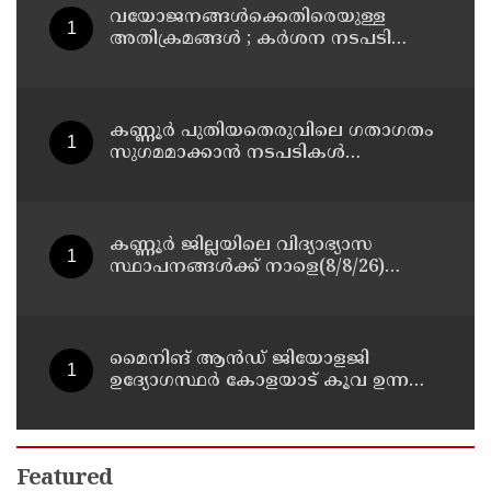
വയോജനങ്ങൾക്കെതിരെയുള്ള
അതിക്രമങ്ങൾ ; കർശന നടപടി
സ്വീകരിക്കുമെന്ന് കമ്മീഷൻ
കണ്ണൂർ പുതിയതെരുവിലെ ഗതാഗതം
സുഗമമാക്കാന്‍ നടപടികള്‍
സ്വീകരിക്കും
കണ്ണൂർ ജില്ലയിലെ വിദ്യാഭ്യാസ
സ്ഥാപനങ്ങള്‍ക്ക് നാളെ(8/8/26)
അവധി പ്രഖ്യാപിച്ചു
മൈനിങ് ആൻഡ്​ ജിയോളജി
ഉദ്യോഗസ്ഥർ കോളയാട് കൂവ ഉന്നതി
സന്ദർശിച്ചു
Featured