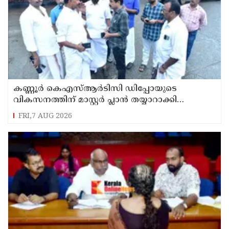
കണ്ണൂർ കെഎസ്ആർടിസി ഡിപ്പോയുടെ
വികസനത്തിന് മാസ്റ്റർ പ്ലാൻ തയ്യാറാക്കി
സമർപ്പിക്കും : ടി ഒ മോഹനൻ എം എൽ എ
FRI,7 AUG 2026