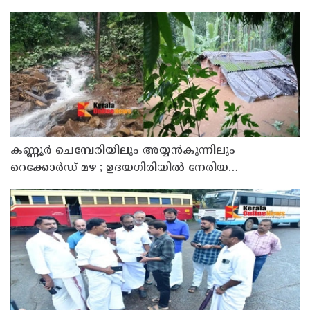
കണ്ണൂർ ചെമ്പേരിയിലും അയ്യൻകുന്നിലും
റെക്കോർഡ് മഴ ; ഉദയഗിരിയിൽ നേരിയ
ഉരുൾപൊട്ടൽ; 13 പേരെ ക്യാമ്പിലേക്ക് മാറ്റി