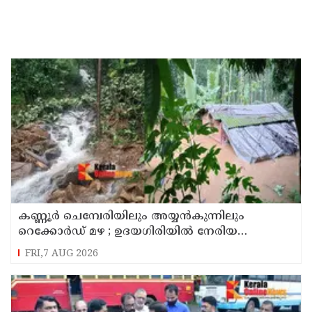
കണ്ണൂർ ചെമ്പേരിയിലും അയ്യൻകുന്നിലും
റെക്കോർഡ് മഴ ; ഉദയഗിരിയിൽ നേരിയ
ഉരുൾപൊട്ടൽ; 13 പേരെ ക്യാമ്പിലേക്ക് മാറ്റി
FRI,7 AUG 2026