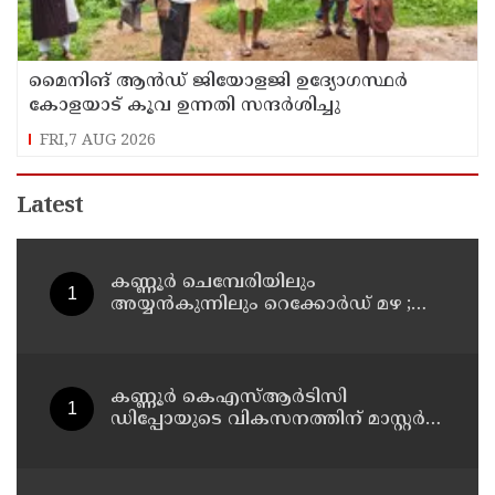
മൈനിങ് ആൻഡ്​ ജിയോളജി ഉദ്യോഗസ്ഥർ
കോളയാട് കൂവ ഉന്നതി സന്ദർശിച്ചു
FRI,7 AUG 2026
Latest
കണ്ണൂർ ചെമ്പേരിയിലും
അയ്യൻകുന്നിലും റെക്കോർഡ് മഴ ;
ഉദയഗിരിയിൽ നേരിയ ഉരുൾപൊട്ടൽ;
13 പേരെ ക്യാമ്പിലേക്ക് മാറ്റി
കണ്ണൂർ കെഎസ്ആർടിസി
ഡിപ്പോയുടെ വികസനത്തിന് മാസ്റ്റർ
പ്ലാൻ തയ്യാറാക്കി സമർപ്പിക്കും : ടി ഒ
മോഹനൻ എം എൽ എ