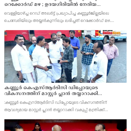
റെക്കോർഡ് മഴ ; ഉദയഗിരിയിൽ നേരിയ
ഉരുൾപൊട്ടൽ; 13 പേരെ ക്യാമ്പിലേക്ക് മാറ്റി
വെള്ളിയാഴ്ച്ച റെഡ് അലർട്ട് പ്രഖ്യാപിച്ച കണ്ണൂർജില്ലയിലെ
ചെമ്പേരിയിലും അയ്യൻകുന്നിലും ലഭിച്ചത് റെക്കോർഡ് മഴ.
രാവിലെ 8.30 മുതലുള്ള ഏഴ് മണിക്കൂറിൽ ചെമ്പേരിയിൽ ലഭിച്ച 96
മില്ലിമീറ്റർ മഴ ആ സമയം സംസ്ഥാനത്ത
കണ്ണൂർ കെഎസ്ആർടിസി ഡിപ്പോയുടെ
വികസനത്തിന് മാസ്റ്റർ പ്ലാൻ തയ്യാറാക്കി
സമർപ്പിക്കും : ടി ഒ മോഹനൻ എം എൽ എ
:കണ്ണൂർ കെഎസ്ആർടിസി ഡിപ്പോയുടെ വികസനത്തിന്
ആവശ്യമായ മാസ്റ്റർ പ്ലാൻ തയ്യാറാക്കി വകുപ്പ് മന്ത്രിക്ക്
സമർപ്പിക്കുമെന്ന് അഡ്വ.ടി ഒ മോഹനൻ എംഎൽഎ അറിയിച്ചു.
ഡിപ്പോയ്ക്ക് നാല് ഏക്കറിൽ അധികം വരുന്ന സ്ഥലമുണ്ട്