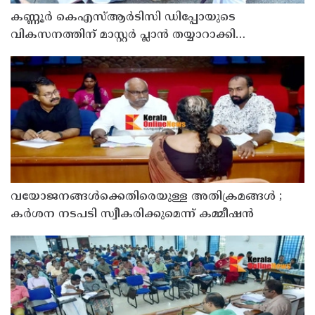
കണ്ണൂർ കെഎസ്ആർടിസി ഡിപ്പോയുടെ
വികസനത്തിന് മാസ്റ്റർ പ്ലാൻ തയ്യാറാക്കി
സമർപ്പിക്കും : ടി ഒ മോഹനൻ എം എൽ എ
വയോജനങ്ങൾക്കെതിരെയുള്ള അതിക്രമങ്ങൾ ;
കർശന നടപടി സ്വീകരിക്കുമെന്ന് കമ്മീഷൻ