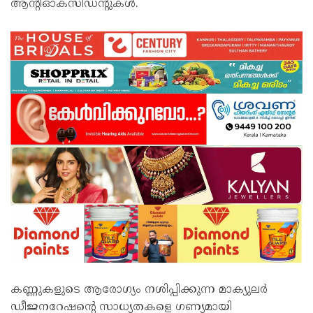
ആന്റിഓക്‌സിഡന്റുകൾ.
കണ്ണുകളുടെ ആരോഗ്യം നശിപ്പിക്കുന്ന മാക്യുലർ
ഡീജനറേഷന്റെ സാധ്യതകളെ ഗണ്യമായി