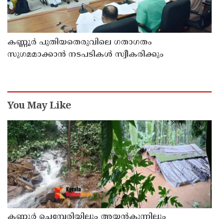
കണ്ണൂർ പുതിയതെരുവിലെ ഗതാഗതം
സുഗമമാക്കാന്‍ നടപടികള്‍ സ്വീകരിക്കും
You May Like
കണ്ണൂർ ചെമ്പേരിയിലും അയ്യൻകുന്നിലും