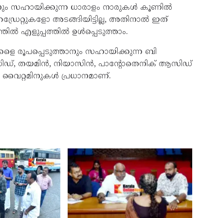
കാനും സഹായിക്കുന്ന ധാരാളം നാരുകൾ കൂണിൽ
രേറ്റുകളോ അടങ്ങിയിട്ടില്ല, അതിനാൽ ഇത്
തിൽ എളുപ്പത്തിൽ ഉൾപ്പെടുത്താം.
െ രൂപപ്പെടുത്താനും സഹായിക്കുന്ന ബി
ഡ്, തയമിൻ, നിയാസിൻ, പാന്റോതെനിക് ആസിഡ്
ി വൈറ്റമിനുകൾ പ്രധാനമാണ്.