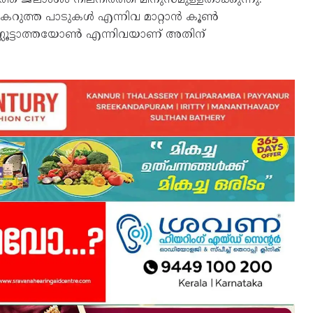
്, കറുത്ത പാടുകൾ എന്നിവ മാറ്റാൻ കൂൺ
്ലൂട്ടാത്തയോൺ എന്നിവയാണ് അതിന്