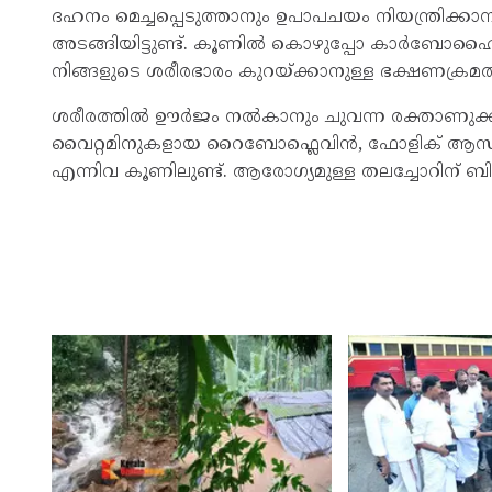
ദഹനം മെച്ചപ്പെടുത്താനും ഉപാപചയം നിയന്ത്രിക്
അടങ്ങിയിട്ടുണ്ട്. കൂണിൽ കൊഴുപ്പോ കാർബോഹൈഡ്
നിങ്ങളുടെ ശരീരഭാരം കുറയ്ക്കാനുള്ള ഭക്ഷണക്രമത്
ശരീരത്തിൽ ഊർജം നൽകാനും ചുവന്ന രക്താണുക്കള
വൈറ്റമിനുകളായ റൈബോഫ്ലെവിൻ, ഫോളിക് ആസി
എന്നിവ കൂണിലുണ്ട്. ആരോഗ്യമുള്ള തലച്ചോറിന് ബ