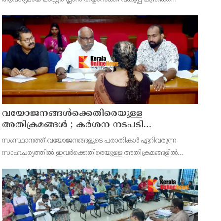
സമർപ്പിക്കുമെന്ന് അഡ്വ.ടി ഒ മോഹനൻ എംഎൽഎ
അറിയിച്ചു. ഡിപ്പോയ്ക്ക് നാല് ഏക്കറിൽ അധികം വരുന്ന
സ്ഥലമുണ്ട്
വയോജനങ്ങൾക്കെതിരെയുള്ള
അതിക്രമങ്ങൾ ; കർശന നടപടി
സ്വീകരിക്കുമെന്ന് കമ്മീഷൻ
സംസ്ഥാനത്ത് വയോജനങ്ങളുടെ പരാതികൾ ഏറിവരുന്ന
സാഹചര്യത്തിൽ ഇവർക്കെതിരെയുള്ള അതിക്രമങ്ങളിൽ
കർശന നടപടി സ്വീകരിക്കുമെന്ന് വയോജന കമ്മീഷൻ
ചെയർമാൻ അഡ്വ. കെ. സോമപ്രസാദ്.