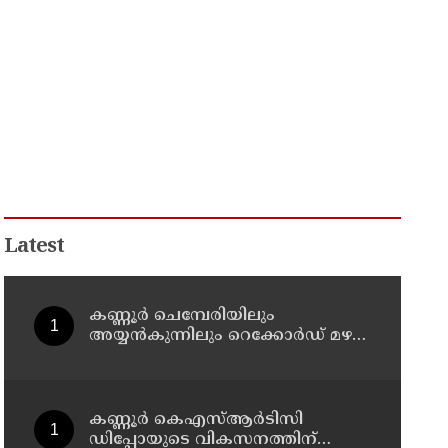
Latest
കണ്ണൂർ ചെമ്പേരിയിലും
അയ്യൻകുന്നിലും റെക്കോർഡ് മഴ ;
ഉദയഗിരിയിൽ നേരിയ
ഉരുൾപൊട്ടൽ; 13 പേരെ
ക്യാമ്പിലേക്ക് മാറ്റി
കണ്ണൂർ കെഎസ്ആർടിസി
ഡിപ്പോയുടെ വികസനത്തിന്