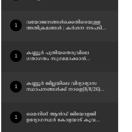
മാസ്റ്റർ പ്ലാൻ തയ്യാറാക്കി
സമർപ്പിക്കും : ടി ഒ മോഹനൻ എം
എൽ എ
വയോജനങ്ങൾക്കെതിരെയുള്ള
അതിക്രമങ്ങൾ ; കർശന നടപടി
സ്വീകരിക്കുമെന്ന് കമ്മീഷൻ
കണ്ണൂർ പുതിയതെരുവിലെ
ഗതാഗതം സുഗമമാക്കാന്‍
നടപടികള്‍ സ്വീകരിക്കും
കണ്ണൂർ ജില്ലയിലെ വിദ്യാഭ്യാസ
സ്ഥാപനങ്ങള്‍ക്ക് നാളെ(8/8/26)
അവധി പ്രഖ്യാപിച്ചു
മൈനിങ് ആൻഡ്​ ജിയോളജി
ഉദ്യോഗസ്ഥർ കോളയാട് കൂവ
ഉന്നതി സന്ദർശിച്ചു