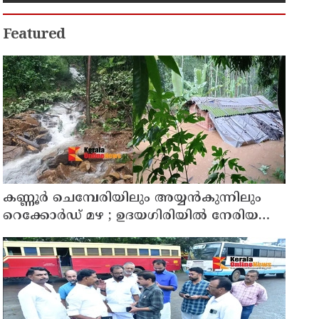
Featured
കണ്ണൂർ ചെമ്പേരിയിലും അയ്യൻകുന്നിലും
റെക്കോർഡ് മഴ ; ഉദയഗിരിയിൽ നേരിയ
ഉരുൾപൊട്ടൽ; 13 പേരെ ക്യാമ്പിലേക്ക് മാറ്റി