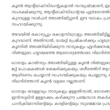
കൂൺ ആന്റിഓക്‌സിഡന്റുകളാൽ സമ്പുഷ്ടമാണ്, ഇത്
സംരക്ഷിക്കുന്നു. ആന്റിഓക്‌സിഡന്റായ എർഗോത
കുറവുള്ള സൾഫർ അടങ്ങിയിട്ടുണ്ട്. ഈ ഘടകം പ്രത
സഹായിക്കുന്നു.
അവയിൽ കൊഴുപ്പും കൊളസ്ട്രോളും അടങ്ങിയിട്ടി
കുറവാണ്. അതിനാൽ, ഡയറ്റ് പ്രേമികൾക്കും ഹൃദ്ര
കൂണിൽ അടങ്ങിയിരിക്കുന്ന നാരുകളും എൻസൈമുകള
നിങ്ങളുടെ ഹൃദയത്തെ ആരോഗ്യത്തോടെ നിലനിർത്തു
ധാരാളം കാൽസ്യം അടങ്ങിയിട്ടുള്ള കൂൺ നിങ്ങളുട
മറ്റ് പോഷകങ്ങൾ ശേഖരിക്കുകയും ശരീരത്തിന് ആവ
ആഗിരണം ചെയ്യാൻ സഹായിക്കുകയും ചെയ്യുന്നു,
നിലനിർത്താൻ കൂൺ വളരെ നല്ലതാണ്.
ധാരാളം വെള്ളവും നാരുകളും ഉള്ളതിനാൽ, രോഗങ
ഇൻസുലിൻ ഉള്ളടക്കം കഴിക്കുന്ന പഞ്ചസാര തകർക്ക
പാൻക്രിയാസിന്റെയും കരളിന്റെയും സുഗമമായ പ്രവർത