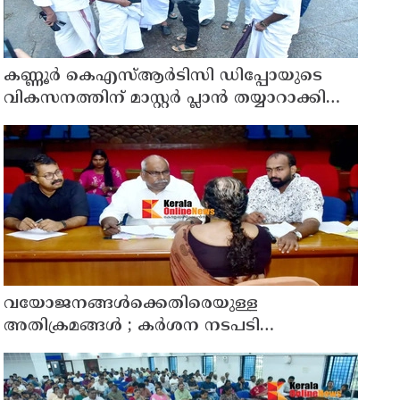
കണ്ണൂർ കെഎസ്ആർടിസി ഡിപ്പോയുടെ
വികസനത്തിന് മാസ്റ്റർ പ്ലാൻ തയ്യാറാക്കി
സമർപ്പിക്കും : ടി ഒ മോഹനൻ എം എൽ എ
വയോജനങ്ങൾക്കെതിരെയുള്ള
അതിക്രമങ്ങൾ ; കർശന നടപടി
സ്വീകരിക്കുമെന്ന് കമ്മീഷൻ