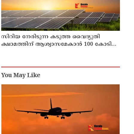
സിറിയ നേരിടുന്ന കടുത്ത വൈദ്യുതി
ക്ഷാമത്തിന് ആശ്വാസമേകാന്‍ 100 കോടി
ഡോളറിന്റെ സൗരോര്‍ജ്ജ പദ്ധതിയുമായി
സൗദി അറേബ്യ
You May Like