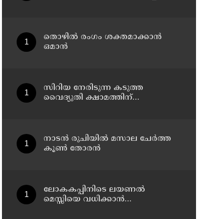
പച്ചക്കറിയും ; ബംഗളൂരുവിലെ
സ്റ്റാർ ഹോട്ടലുകൾക്ക് നോട്ടീസ്
തൊഴില്‍ രംഗം ശക്തമാക്കാന്‍
ഒമാന്‍
സിറിയ നേരിടുന്ന കടുത്ത
വൈദ്യുതി ക്ഷാമത്തിന്
ആശ്വാസമേകാന്‍ 100 കോടി
ഡോളറിന്റെ സൗരോര്‍ജ്ജ
പദ്ധതിയുമായി സൗദി അറേബ്യ
നാടൻ രുചിയിൽ മസാല ചേർത്ത
കൂൺ തോരൻ
ലോകകപ്പിനിടെ ലയണല്‍
മെസ്സിയെ വധിക്കാൻ
ചാവേറാക്രമണത്തിന് പദ്ധതി; വൻ