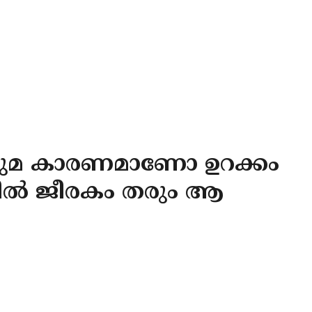
ചുമ കാരണമാണോ ഉറക്കം
ിറ്റിൽ ജീരകം തരും ആ