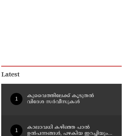
Latest
കുവൈത്തിലേക്ക് കൂടുതല്‍
വിദേശ സര്‍വീസുകള്‍
കാലാവധി കഴിഞ്ഞ പാൽ
ഉൽപന്നങ്ങൾ, പഴകിയ ഇറച്ചിയും