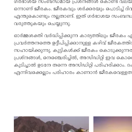
ഗർഭാശയ സംബന്ധമായ പ്രശ്‌നങ്ങൾ കൊണ്ട് വലയു
ഒന്നാണ് ജീരകം. ജീരകവും ശർക്കരയും പൊടിച്ച് ദ
എന്തുകൊണ്ടും നല്ലതാണ്. ഇത് ഗർഭാശയ സംബന്ധമാ
വരുത്തുകയും ചെയ്യുന്നു.
ഓർമ്മശക്തി വർദ്ധിപ്പിക്കുന്ന കാര്യത്തിലും ജീരകം
പ്രവർത്തനത്തെ ഉദ്ദീപിപ്പിക്കാനുള്ള കഴിവ് ജീരകത്
സഹായിക്കുന്നു. കുട്ടികൾക്ക് ജീരകം കൊടുക്കു
പ്രശ്‌നങ്ങൾ, നെഞ്ചെരിച്ചിൽ, അസിഡിറ്റി ഇവ കൊണ്ടെല
കുടിച്ചാൽ ഉടനേ തന്നെ അസിഡിറ്റി പരിഹരിക്കാം. ദഹന
എന്നിവക്കെല്ലാം പരിഹാരം കാണാൻ ജീരകവെള്ളത്ത