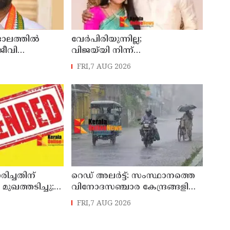
ലത്തിൽ
വേർപിരിയുന്നില്ല;
ജീവി
വിജയ്‍യി നിന്ന്
് ഇരയായ 30
വിവാഹമോചനം വേണ്ടെന്ന്
FRI,7 AUG 2026
യധനം
സംഗീത
ിച്ചതിന്
റെഡ് അലർട്ട്: സംസ്ഥാനത്തെ
 മുഖത്തടിച്ചു;
വിനോദസഞ്ചാര കേന്ദ്രങ്ങളിൽ
സസ്പെൻഷൻ
നിയന്ത്രണം
FRI,7 AUG 2026