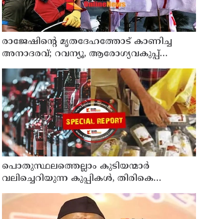
രാജേഷിന്റെ മൃതദേഹത്തോട് കാണിച്ച
അനാദരവ്; റവന്യൂ, ആരോഗ്യവകുപ്പ്
അനാസ്ഥക്കെതിരെ കടുത്ത നടപടി
വേണം; ഡിവൈഎഫ്ഐ ശക്തമായ
പ്രതിഷേധത്തിലേക്ക്
പൊതുസ്ഥലത്തെല്ലാം കുടിയന്മാര്‍
വലിച്ചെറിയുന്ന കുപ്പികള്‍, തിരികെ
വാങ്ങുന്നത് നിര്‍ത്തുന്നതോടെ ഇത്
ഇരട്ടിക്കും, കോടികളുടെ ലാഭമുള്ള പദ്ധതി
നിര്‍ത്തിയത് എന്തിന്? സര്‍ക്കാരിന്റേത്