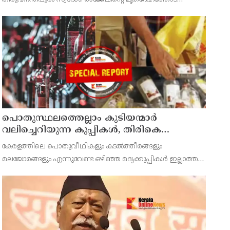
പ്രതിഷേധത്തിലേക്ക്
അധികൃതർ കാട്ടിയ മനുഷ്യത്വരഹിതമായ അനാദരവിനെതിരെ
ഡിവൈഎഫ്ഐ കണ്ണൂർ ജില്ലാ സെക്രട്ടറിയേറ്റ് ശക്തമായി
പ്രതിഷേധിക്ക
പൊതുസ്ഥലത്തെല്ലാം കുടിയന്മാര്‍
വലിച്ചെറിയുന്ന കുപ്പികള്‍, തിരികെ
വാങ്ങുന്നത് നിര്‍ത്തുന്നതോടെ ഇത്
കേരളത്തിലെ പൊതുവീഥികളും കടല്‍ത്തീരങ്ങളും
ഇരട്ടിക്കും, കോടികളുടെ ലാഭമുള്ള പദ്ധതി
മലയോരങ്ങളും എന്നുവേണ്ട ഒഴിഞ്ഞ മദ്യക്കുപ്പികള്‍ ഇല്ലാത്ത
നിര്‍ത്തിയത് എന്തിന്? സര്‍ക്കാരിന്റേത്
ഇടങ്ങള്‍ അപൂര്‍വമാണ്.
തലതിരിഞ്ഞ തീരുമാനമോ?