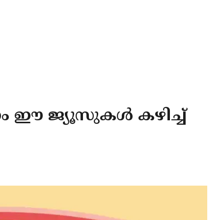
ം ഈ ജ്യൂസുകൾ കഴിച്ച്