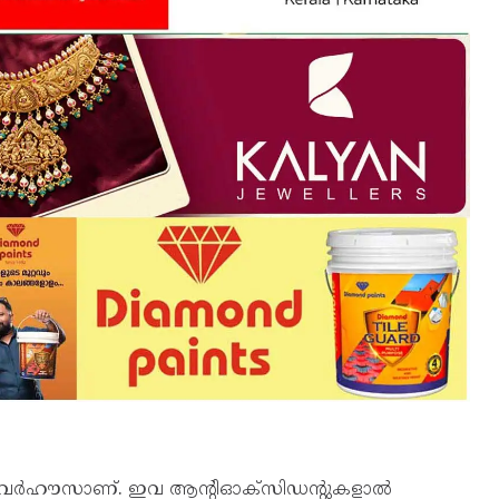
ു പവർഹൗസാണ്. ഇവ ആന്റിഓക്‌സിഡന്റുകളാൽ