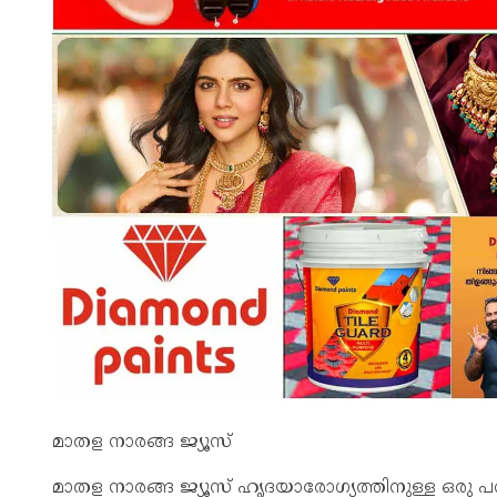
മാതള നാരങ്ങ ജ്യൂസ്
മാതള നാരങ്ങ ജ്യൂസ് ഹൃദയാരോഗ്യത്തിനുള്ള ഒര