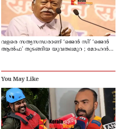
തലതിരിഞ്ഞ തീരുമാനമോ?
വളരെ സത്യസന്ധരാണ് ‘ജെൻ സി’ ‘ജെൻ
ആൽഫ’ തുടങ്ങിയ യുവതലമുറ ; മോഹൻ
ഭാഗവത്
You May Like