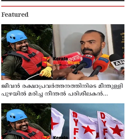
Featured
ജീവൻ രക്ഷാപ്രവർത്തനത്തിനിടെ മീന്തുള്ളി
പുഴയിൽ മരിച്ച നീന്തൽ പരിശീലകൻ
രാജേഷിൻ്റെ മൃതദേഹത്തോട് അനാദരവ് :
റിപ്പോർട്ട് ലഭിച്ചാലുടൻ നടപടിയെന്ന് കളക്ടർ