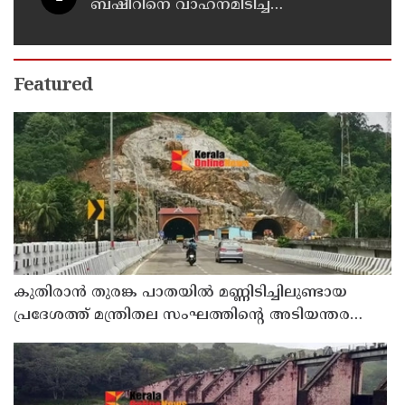
ബഷീറിനെ വാഹനമിടിച്ച്
കൊലപ്പെടുത്തിയ കേസില്‍ ശ്രീറാം
വെങ്കിട്ടരാമനെതിരെ സാക്ഷിമൊഴി
Featured
കുതിരാന്‍ തുരങ്ക പാതയില്‍ മണ്ണിടിച്ചിലുണ്ടായ
പ്രദേശത്ത് മന്ത്രിതല സംഘത്തിന്റെ അടിയന്തര
സന്ദര്‍ശനം