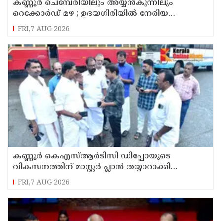
കണ്ണൂർ ചെമ്പേരിയിലും അയ്യൻകുന്നിലും
റെക്കോർഡ് മഴ ; ഉദയഗിരിയിൽ നേരിയ
ഉരുൾപൊട്ടൽ; 13 പേരെ ക്യാമ്പിലേക്ക് മാറ്റി
FRI,7 AUG 2026
കണ്ണൂർ കെഎസ്ആർടിസി ഡിപ്പോയുടെ
വികസനത്തിന് മാസ്റ്റർ പ്ലാൻ തയ്യാറാക്കി
സമർപ്പിക്കും : ടി ഒ മോഹനൻ എം എൽ എ
FRI,7 AUG 2026