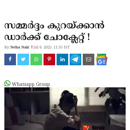
KOZHIKODE
WAYANAD
സമ്മർദ്ദം കുറയ്ക്കാൻ
KANNUR
ഡാർക്ക് ചോക്ലേറ്റ് !
KASARAGOD
By
Neha Nair
Jul 6, 2025, 11:35 IST
Whatsapp Group