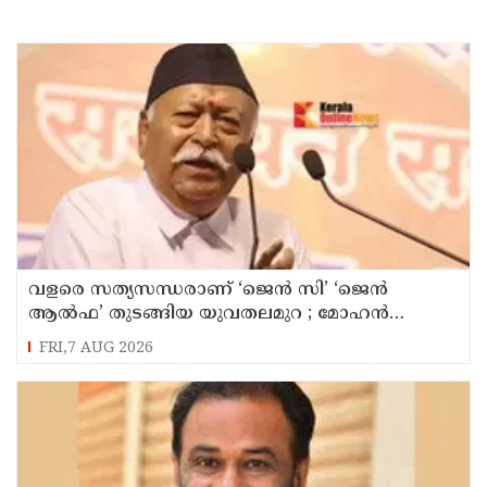
വളരെ സത്യസന്ധരാണ് ‘ജെൻ സി’ ‘ജെൻ
ആൽഫ’ തുടങ്ങിയ യുവതലമുറ ; മോഹൻ
ഭാഗവത്
FRI,7 AUG 2026