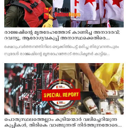
രാജേഷിന്റെ മൃതദേഹത്തോട് കാണിച്ച അനാദരവ്;
റവന്യൂ, ആരോഗ്യവകുപ്പ് അനാസ്ഥക്കെതിരെ
കടുത്ത നടപടി വേണം; ഡിവൈഎഫ്ഐ
രക്ഷാപ്രവർത്തനത്തിനിടെ ഒഴുക്കിൽപെട്ട് മരിച്ച തിരുവനന്തപുരം
ശക്തമായ പ്രതിഷേധത്തിലേക്ക്
സ്വദേശി രാജേഷിന്റെ മൃതദേഹത്തോട് അധികൃതർ കാട്ടിയ
മനുഷ്യത്വരഹിതമായ അനാദരവിനെതിരെ ഡിവൈഎഫ്ഐ
കണ്ണൂർ ജില്ലാ സെക്രട്ടറിയേറ്റ് ശക്തമായി പ്രതിഷേധിക്ക
പൊതുസ്ഥലത്തെല്ലാം കുടിയന്മാര്‍ വലിച്ചെറിയുന്ന
കുപ്പികള്‍, തിരികെ വാങ്ങുന്നത് നിര്‍ത്തുന്നതോടെ