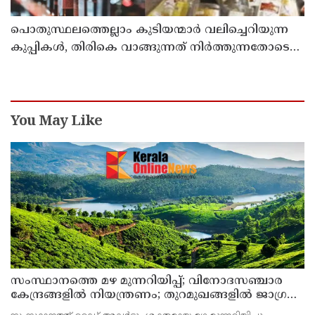
പൊതുസ്ഥലത്തെല്ലാം കുടിയന്മാര്‍ വലിച്ചെറിയുന്ന
കുപ്പികള്‍, തിരികെ വാങ്ങുന്നത് നിര്‍ത്തുന്നതോടെ
ഇത് ഇരട്ടിക്കും, കോടികളുടെ ലാഭമുള്ള പദ്ധതി
നിര്‍ത്തിയത് എന്തിന്? സര്‍ക്കാരിന്റേത് തലതിരിഞ്ഞ
തീരുമാനമോ?
You May Like
സംസ്ഥാനത്തെ മഴ മുന്നറിയിപ്പ്; വിനോദസഞ്ചാര
കേന്ദ്രങ്ങളില്‍ നിയന്ത്രണം; തുറമുഖങ്ങളില്‍ ജാഗ്രതാ
നിര്‍ദേശം