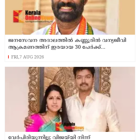
ജനസേവന അദാലത്തിൽ കണ്ണൂരിൽ വന്യജീവി
ആക്രമണത്തിന് ഇരയായ 30 പേർക്ക്
സഹായധനം അനുവദിച്ചു
FRI,7 AUG 2026
വേർപിരിയുന്നില്ല; വിജയ്‍യി നിന്ന്