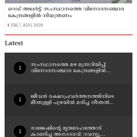
റെഡ് അലർട്ട്: സംസ്ഥാനത്തെ വിനോദസഞ്ചാര
കേന്ദ്രങ്ങളിൽ നിയന്ത്രണം
FRI,7 AUG 2026
Latest
സംസ്ഥാനത്തെ മഴ മുന്നറിയിപ്പ്;
വിനോദസഞ്ചാര കേന്ദ്രങ്ങളില്‍
നിയന്ത്രണം; തുറമുഖങ്ങളില്‍
ജാഗ്രതാ നിര്‍ദേശം
ജീവൻ രക്ഷാപ്രവർത്തനത്തിനിടെ
മീന്തുള്ളി പുഴയിൽ മരിച്ച നീന്തൽ
പരിശീലകൻ രാജേഷിൻ്റെ
മൃതദേഹത്തോട് അനാദരവ് :
റിപ്പോർട്ട് ലഭിച്ചാലുടൻ നടപടിയെന്ന്
കളക്ടർ
രാജേഷിന്റെ മൃതദേഹത്തോട്
കാണിച്ച അനാദരവ്; റവന്യൂ,