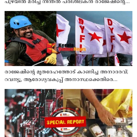
പുഴയിൽ മരിച്ച നീന്തൽ പരിശീലകൻ രാജേഷിൻ്റെ
മൃതദേഹത്തോട് അനാദരവ് : റിപ്പോർട്ട് ലഭിച്ചാലുടൻ
നടപടിയെന്ന് കളക്ടർ
രാജേഷിന്റെ മൃതദേഹത്തോട് കാണിച്ച അനാദരവ്;
റവന്യൂ, ആരോഗ്യവകുപ്പ് അനാസ്ഥക്കെതിരെ
കടുത്ത നടപടി വേണം; ഡിവൈഎഫ്ഐ
ശക്തമായ പ്രതിഷേധത്തിലേക്ക്