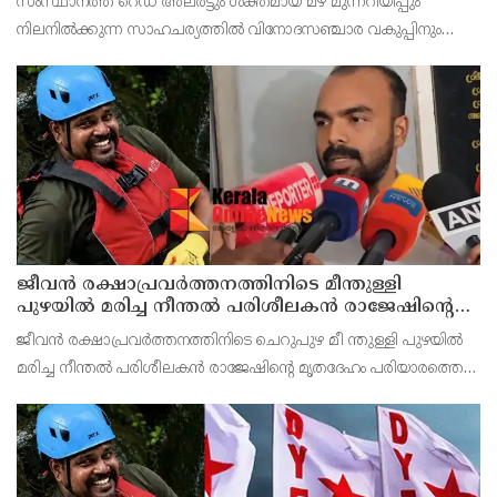
സംസ്ഥാനത്ത് റെഡ് അലര്‍ട്ടും ശക്തമായ മഴ മുന്നറിയിപ്പും
നിലനില്‍ക്കുന്ന സാഹചര്യത്തില്‍ വിനോദസഞ്ചാര വകുപ്പിനും
ജില്ലാ ടൂറിസം പ്രമോഷന്‍ കൗണ്‍സിലുകള്‍ക്കും പ്രത്യേക ജാഗ്രതാ
നിര്‍ദേശം നല്‍കി സംസ്ഥാന ദുരന്ത
ജീവൻ രക്ഷാപ്രവർത്തനത്തിനിടെ മീന്തുള്ളി
പുഴയിൽ മരിച്ച നീന്തൽ പരിശീലകൻ രാജേഷിൻ്റെ
മൃതദേഹത്തോട് അനാദരവ് : റിപ്പോർട്ട് ലഭിച്ചാലുടൻ
ജീവൻ രക്ഷാപ്രവർത്തനത്തിനിടെ ചെറുപുഴ മീ ന്തുള്ളി പുഴയിൽ
നടപടിയെന്ന് കളക്ടർ
മരിച്ച നീന്തൽ പരിശീലകൻ രാജേഷിൻ്റെ മൃതദേഹം പരിയാരത്തെ
കണ്ണൂർ മെഡിക്കൽ കോളേജ് ആശുപത്രിയിൽ നിന്നും
പോസ്റ്റുമോർട്ടം നടപടികൾക്കു ശേഷം സ്വദേശമായ തിരുവ