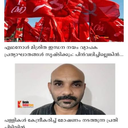
എഥനോള്‍ മിശ്രിത ഇന്ധന നയം വ്യാപക
പ്രത്യാഘാതങ്ങള്‍ സൃഷ്ടിക്കും: പിന്‍വലിച്ചില്ലെങ്കില്‍
ജനകീയ പ്രതിഷേധമെന്ന് സിപിഐഎം
പള്ളികള്‍ കേന്ദ്രീകരിച്ച് മോഷണം നടത്തുന്ന പ്രതി
പിടിയില്‍