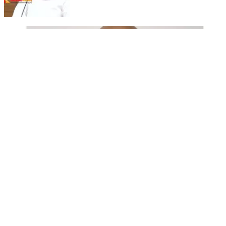
കുറഞ്ഞ വിലയ്ക്ക് ലഭ്യമാകുമെന്നായിരുന്നു എഥനോള്‍ മിശ്രിത
നയം നടപ്പാക്കുമ്പോള്‍ സര്‍ക്കാര്‍ ഉറപ്പ് നല്‍കിയിരുന്നത്.
പള്ളികള്‍ കേന്ദ്രീകരിച്ച് മോഷണം നടത്തുന്ന പ്രതി
പിടിയില്‍
ചാലിയം ജംഇയ്യത്ത് സംഘത്തിന് കീഴിലുള്ള മദ്രസകെട്ടിടത്തില്‍
പ്രവര്‍ത്തിക്കുന്ന സംഘം ഓഫീസിന്റെ പൂട്ട് കമ്പിപ്പാര ഉപയോഗിച്ച്
പൊളിച്ച് അലമാരയില്‍ സൂക്ഷിച്ച പതിനായിരം രൂപ ഇയാള്‍
മോഷ്ടിച്ചിരുന്നു.