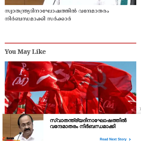
സ്വാതന്ത്ര്യദിനാഘോഷത്തില്‍ വന്ദേമാതരം
നിര്‍ബന്ധമാക്കി സര്‍ക്കാര്‍
You May Like
എഥനോള്‍ മിശ്രിത ഇന്ധന നയം വ്യാപക
പ്രത്യാഘാതങ്ങള്‍ സൃഷ്ടിക്കും: പിന്‍വലിച്ചില്ലെങ്കില്‍
ജനകീയ പ്രതിഷേധമെന്ന് സിപിഐഎം
'എഥനോള്‍ കലര്‍ത്തിയ ഇന്ധനം ശുദ്ധ പെട്രോളിനേക്കാള്‍