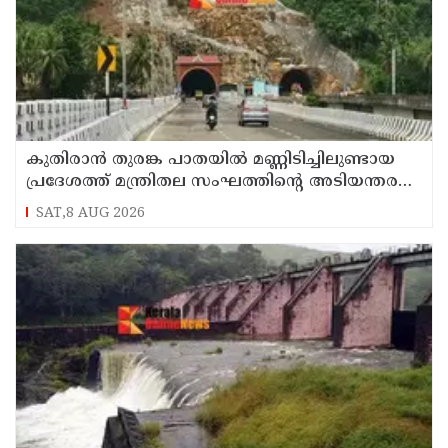
കുതിരാന്‍ തുരങ്ക പാതയില്‍ മണ്ണിടിച്ചിലുണ്ടായ
പ്രദേശത്ത് മന്ത്രിതല സംഘത്തിന്റെ അടിയന്തര
സന്ദര്‍ശനം
SAT,8 AUG 2026