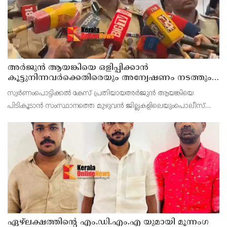
അർജുൻ ആയങ്കിയെ ഒളിപ്പിക്കാൻ
കൂട്ടുനിന്നവർക്കെതിരെയും അന്വേഷണം നടത്തും:
കണ്ണൂർ റേഞ്ച് ഡി. ഐ ജി കെ. കാർത്തിക്ക്
സ്വർണംപൊട്ടിക്കൽ കേസ് പ്രതിയായഅർജുൻ ആയങ്കിയെ
പിടികൂടാൻ സംസ്ഥാനത്തെ മുഴുവൻ ജില്ലകളിലെയുംപൊലീസ്
മേധാവിമാർക്കും നിർദേശം നൽകിയിരുന്നുവെന്ന് കണ്ണൂർ റേഞ്ച്
ഏഴ്ലക്ഷത്തിൻ്റെ എം.ഡി.എം.എ യുമായി മൂന്നംഗ