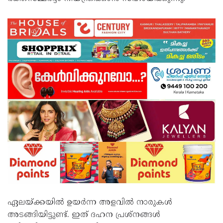
ഏലയ്ക്കയിൽ ഉയർന്ന അളവിൽ നാരുകൾ
അടങ്ങിയിട്ടുണ്ട്. ഇത് ദഹന പ്രശ്നങ്ങൾ