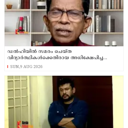
ഡൽഹിയിൽ സമരം ചെയ്ത
വിദ്യാർത്ഥികൾക്കെതിരായ അധിക്ഷേപിച്ച
കേസില്‍ സംഘപരിവാർ സഹയാത്രികൻ ടി ജി
SUN,9 AUG 2026
മോഹന്‍ദാസ് കസ്റ്റഡിയിൽ