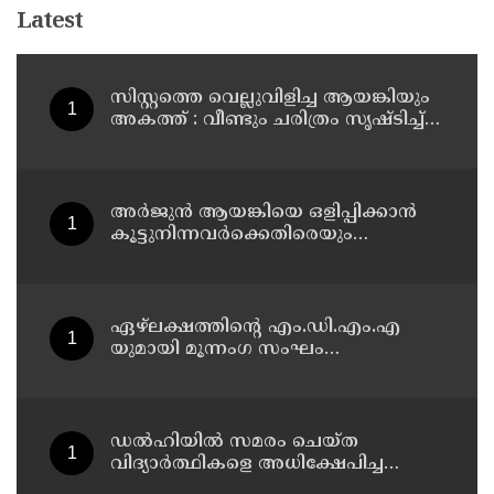
Latest
സിസ്റ്റത്തെ വെല്ലുവിളിച്ച ആയങ്കിയും
അകത്ത് : വീണ്ടും ചരിത്രം സൃഷ്‌ടിച്ച്
കണ്ണൂർ സ്‌ക്വാഡ്
അർജുൻ ആയങ്കിയെ ഒളിപ്പിക്കാൻ
കൂട്ടുനിന്നവർക്കെതിരെയും
അന്വേഷണം നടത്തും: കണ്ണൂർ റേഞ്ച്
ഡി. ഐ ജി കെ. കാർത്തിക്ക്
ഏഴ്ലക്ഷത്തിൻ്റെ എം.ഡി.എം.എ
യുമായി മൂന്നംഗ സംഘം
കാസർകോട് കാലിക്കടവിൽ
അറസ്റ്റിൽ
ഡൽഹിയിൽ സമരം ചെയ്ത
വിദ്യാർത്ഥികളെ അധിക്ഷേപിച്ച
കേസില്‍ സംഘപരിവാർ