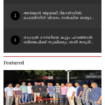
സഹയാത്രികൻ ടി ജി മോഹന്‍ദാസ്
കസ്റ്റഡിയിൽ
അര്‍ജുന്‍ ആയങ്കി റിമാന്‍ഡില്‍;
പൊലിസിന് വിവരം നൽകിയ ഓട്ടോ
ഡ്രൈവർക്ക് ഒരു ലക്ഷം
പാരിതോഷികം നൽകുമെന്ന് മന്ത്രി
രാഹുല്‍ ഗാന്ധിയെ കുറ്റം പറഞ്ഞാല്‍
ബിജെപിക്ക് സുഖിക്കും ശശി തരൂരിന്
മറുപടിയുമായി കെ സി
വേണുഗോപാല്‍
Featured