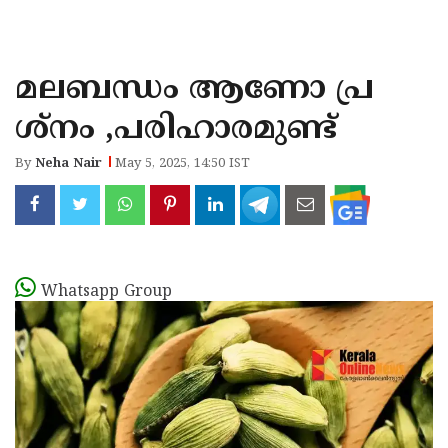
KOZHIKODE
WAYANAD
മലബന്ധം ആണോ പ്ര
KANNUR
ശ്നം ,പരിഹാരമുണ്ട്
KASARAGOD
By
Neha Nair
May 5, 2025, 14:50 IST
Whatsapp Group