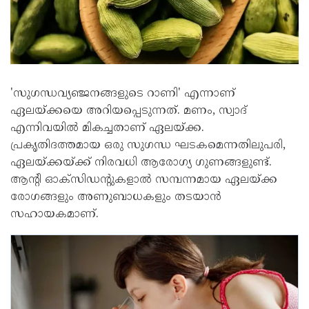
'സുഗന്ധവ്യഞ്ജനങ്ങളുടെ റാണി' എന്നാണ്
ഏലയ്ക്കയെ അറിയപ്പെടുന്നത്. മണം, സ്വാദ്
എന്നിവയിൽ മികച്ചതാണ് ഏലയ്ക്ക.
പ്രകൃതിദത്തമായ ഒരു സുഗന്ധ ഘടകമെന്നതിലുപരി,
ഏലയ്ക്കയ്ക്ക് നിരവധി ആരോഗ്യ ഗുണങ്ങളുണ്ട്.
ആന്റി ഓക്സിഡന്റുകളാൽ സമ്പന്നമായ ഏലയ്ക്ക
രോ​ഗങ്ങളും അണുബാധകളും തടയാൻ
സഹായകമാണ്.