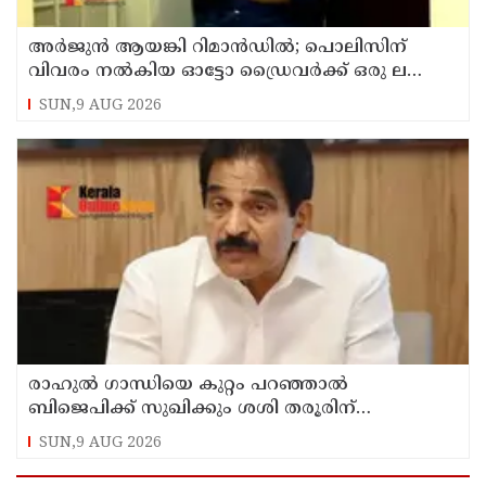
അര്‍ജുന്‍ ആയങ്കി റിമാന്‍ഡില്‍; പൊലിസിന്
വിവരം നൽകിയ ഓട്ടോ ഡ്രൈവർക്ക് ഒരു ലക്ഷം
പാരിതോഷികം നൽകുമെന്ന് മന്ത്രി
SUN,9 AUG 2026
രാഹുല്‍ ഗാന്ധിയെ കുറ്റം പറഞ്ഞാല്‍
ബിജെപിക്ക് സുഖിക്കും ശശി തരൂരിന്
മറുപടിയുമായി കെ സി വേണുഗോപാല്‍
SUN,9 AUG 2026