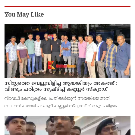
You May Like
സിസ്റ്റത്തെ വെല്ലുവിളിച്ച ആയങ്കിയും അകത്ത് :
വീണ്ടും ചരിത്രം സൃഷ്‌ടിച്ച് കണ്ണൂർ സ്‌ക്വാഡ്
നിരവധി കേസുകളിലെ പ്രതിഅർജുൻ ആയങ്കിയെ അതി
സാഹസികമായി പിടികൂടി കണ്ണൂർ സ്‌ക്വാഡ് വീണ്ടും ചരിത്രം
സൃഷ്‌ടിച്ചു. നൂതന സാങ്കേതിക വിദ്യയിലൂടെ ആയങ്കിയുടെ വാഹന
സഞ്ചാരം തിരിച്ചറിയുകയും