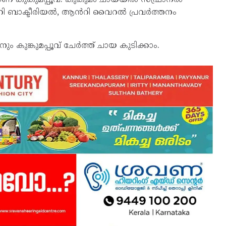
 ആൻറി ബാക്ടീരിയൽ, ആൻറി വൈറൽ പ്രവർത്തനം
 കുങ്കുമപ്പൂവ് ചേർത്ത് ചായ കുടിക്കാം.