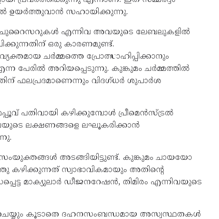
ിയിൽ ഉയർത്തുവാൻ സഹായിക്കുന്നു.
യ്‌സ്ചുറൈസറുകൾ എന്നിവ അവയുടെ ലേബലുകളിൽ
പിക്കുന്നതിന് ഒരു കാരണമുണ്ട്.
വ്യക്തമായ ചർമ്മത്തെ പ്രോത്സാഹിപ്പിക്കാനും
ന പേരിൽ അറിയപ്പെടുന്നു. കുങ്കുമം ചർമ്മത്തിൽ
നതിന് ഫലപ്രദമാണെന്നും വിദഗ്ധർ ശുപാർശ
കുമപ്പൂവ് പതിവായി കഴിക്കുമ്പോൾ പ്രീമെൻസ്ട്രൽ
വയുടെ ലക്ഷണങ്ങളെ ലഘൂകരിക്കാൻ
നു.
ന്ന സംയുക്തങ്ങൾ അടങ്ങിയിട്ടുണ്ട്. കുങ്കുമം ചായയോ
്തു കഴിക്കുന്നത് സ്വാഭാവികമായും അതിന്റെ
പ്പെട്ട മാക്യുലാർ ഡീജനറേഷൻ, തിമിരം എന്നിവയുടെ
 ഗുണം ചെയ്യും കൂടാതെ ദഹനസംബന്ധമായ അസ്വസ്ഥതകൾ