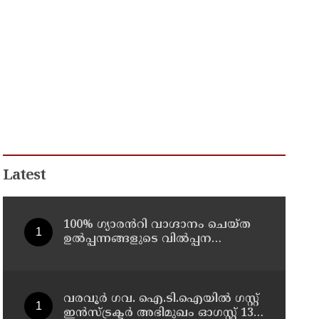
Latest
100% ഗ്യാരൻറി വാഗ്ദാനം ചെയ്ത
ഉൽപ്പന്നങ്ങളുടെ വിൽപ്പന
വിലക്കിയ ഉത്തരവിന് സ്റ്റേ
വരവൂർ ഗവ. ഐ.ടി.ഐയിൽ ഗസ്റ്റ്
ഇൻസ്ട്രക്ടർ അഭിമുഖം ഓഗസ്റ്റ് 13-