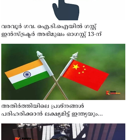
വരവൂർ ഗവ. ഐ.ടി.ഐയിൽ ഗസ്റ്റ്
ഇൻസ്ട്രക്ടർ അഭിമുഖം ഓഗസ്റ്റ് 13-ന്
അതിർത്തിയിലെ പ്രശ്നങ്ങൾ
പരിഹരിക്കാൻ ലക്ഷ്യമിട്ട് ഇന്ത്യയും
ചൈനയും