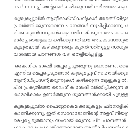
ചേർന്ന സപ്ലിമെന്റുകൾ കഴിക്കുന്നത് ശരീരഭാരം കു
കുങ്കുമപ്പൂവിൽ ആന്റിഓക്‌സിഡന്റുകൾ അടങ്ങിയിട്
പ്രവർത്തിക്കുന്നുവെന്ന് പഠനങ്ങൾ സൂചിപ്പിക്കുന്ന
മിക്ക ക്യാൻസറുകൾക്കും വഴിവയ്ക്കുന്ന അപകടക
ഉൾപ്പെടെയുള്ളവ കഴിക്കുന്നത് ഈ അപകടസാധ്യത കു
കൂടുതലായി കഴിക്കുന്നതും ക്യാൻസറിനുള്ള സാധ്യ
വിശദമായ പഠനങ്ങൾ വഴി തെളിയിച്ചിട്ടില്ല.
ലൈംഗിക ശേഷി മെച്ചപ്പെടുത്തുന്നു ഉദ്ധാരണം,
എന്നിവ മെച്ചപ്പെടുത്താൻ കുങ്കുമപ്പൂവ് സഹായിക്കുമെന
ആന്റീഡിപ്രസന്റ് മരുന്നുകൾ കഴിക്കുന്ന ആളുകളിൽ.
ചില പ്രകൃതിദത്ത ലൈംഗീക ശേഷി വർദ്ധിപ്പിക്കുന്ന 
കാമവികാരം ഉണർത്തുന്ന ഗുണങ്ങൾക്കായി ചൂടുള്ള
കുങ്കുമപ്പൂവിൽ ഫൈറ്റോകെമിക്കലുകളും ഫിനോളിക് 
കാണിക്കുന്നു, ഇത് സെറോടോണിന്റെ അളവ് നിയന്ത
മെച്ചപ്പെടുത്താനും സഹായിക്കുന്നു. ചില പഠനങ്ങൾ കാണ
ഫലപ്രദവും പ്രകൃതിദത്തവുമായ ആന്റീഡിപ്രസന്റുകളായ