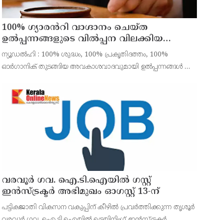
100% ഗ്യാരൻറി വാഗ്ദാനം ചെയ്ത
ഉൽപ്പന്നങ്ങളുടെ വിൽപ്പന വിലക്കിയ
ഉത്തരവിന് സ്റ്റേ
ന്യൂഡൽഹി : 100% ശുദ്ധം, 100% പ്രകൃതിദത്തം, 100%
ഓർഗാനിക് തുടങ്ങിയ അവകാശവാദവുമായി ഉൽപ്പന്നങ്ങൾ വിറ്റ
ഡാബർ ഇന്ത്യക്ക് ഫുഡ് സേഫ്റ്റി ആൻഡ് സ്റ്റാൻഡേർഡ്സ്
അതോറിറ്റി ഓഫ് ഇന്ത്യ ഏർപ്പെടുത്തിയ വിലക്കിന് സ്റ്
വരവൂർ ഗവ. ഐ.ടി.ഐയിൽ ഗസ്റ്റ്
ഇൻസ്ട്രക്ടർ അഭിമുഖം ഓഗസ്റ്റ് 13-ന്
പട്ടികജാതി വികസന വകുപ്പിന് കീഴിൽ പ്രവർത്തിക്കുന്ന തൃശൂർ
വരവൂർ ഗവ. ഐ.ടി.ഐയിൽ ട്രെയിനിംഗ് ഇൻസ്ട്രക്ടർ