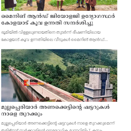
മൈനിങ് ആൻഡ്​ ജിയോളജി ഉദ്യോഗസ്ഥർ
കോളയാട് കൂവ ഉന്നതി സന്ദർശിച്ചു
ഭൂമിയിൽ വിള്ളലുണ്ടായതിനെ തുടർന്ന് ഭീഷണിയിലായ
കോളയാട് കൂവ ഉന്നതിയിലെ വീടുകൾ മൈനിങ് ആൻഡ്
ജിയോളജി ഉദ്യോഗസ്ഥർ സന്ദർശിച്ചു. ഉന്നതിയിലെ
കുടുംബാംഗങ്ങളെ മാറ്റിപ്പാർപ്പിക്കുന്നതിന് അടിയന്തര നടപടി
സ്വീകരിക്കണമ
മുല്ലപ്പെരിയാർ അണക്കെട്ടിന്റെ ഷട്ടറുകൾ
നാളെ തുറക്കും
മുല്ലപ്പെരിയാർ അണക്കെട്ടിന്റെ ഷട്ടറുകൾ നാളെ തുറക്കുമെന്ന്
തമിഴ്‌നാട് സർക്കാരിന്റെ ഔദ്യോഗിക മുന്നറിയിപ്പ്. കമ്പം