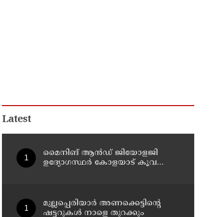
Latest
മൈനിങ് ആൻഡ്​ ജിയോളജി
ഉദ്യോഗസ്ഥർ കോളയാട് കൂവ
ഉന്നതി സന്ദർശിച്ചു
മുല്ലപ്പെരിയാർ അണക്കെട്ടിന്റെ
ഷട്ടറുകൾ നാളെ തുറക്കും