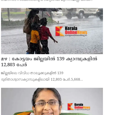
താഴ്വരയിലെ 14,707 ഏക്കർ സ്ഥലത്തെ ഒന്നാം
നെൽകൃഷിക്കായി ജലം തുറന്നുവിടുന്ന ചടങ്ങിൽ തമിഴ്ന
മഴ : കോട്ടയം ജില്ലയിൽ 139 ക്യാമ്പുകളിൽ
12,803 പേര്‍
ജില്ലയിലെ വിവിധ താലൂക്കുകളിൽ 139
ദുരിതാശ്വാസക്യാമ്പുകളിലായി 12,803 പേർ.5,668
കുടുംബങ്ങളിൽ നിന്നുള്ളവരാണ് ക്യാമ്പുകളിലുള്ളത്.ഇതില്‍
5,244 പുരുഷന്മാരും 5,813 സ്ത്രീകളും