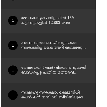
മഴ : കോട്ടയം ജില്ലയിൽ 139
ക്യാമ്പുകളിൽ 12,803 പേര്‍
പരമ്പരാഗത നെയ്ത്തുകാരെ
സംരക്ഷിച്ച് കൈത്തറി മേഖലയുടെ
ആധുനികവത്കരണം
സാധ്യമാക്കും: ഡെപ്യൂട്ടി സ്പീക്കർ
ഷാനിമോൾ ഉസ്മാൻ
ക്ഷേമ പെൻഷൻ വിതരണവുമായി
ബന്ധപ്പെട്ട പുതിയ ഉത്തരവ്
ലക്ഷക്കണക്കിന്
സാധാരണക്കാരെ പ്രതികൂലമായി
ബാധിക്കും ; കെ.എൻ.
ബാലഗോപാൽ
സാമൂഹ്യ സുരക്ഷാ, ക്ഷേമനിധി
പെൻഷൻ ഇനി ഡി ബിടിയിലൂടെ
നൽകും