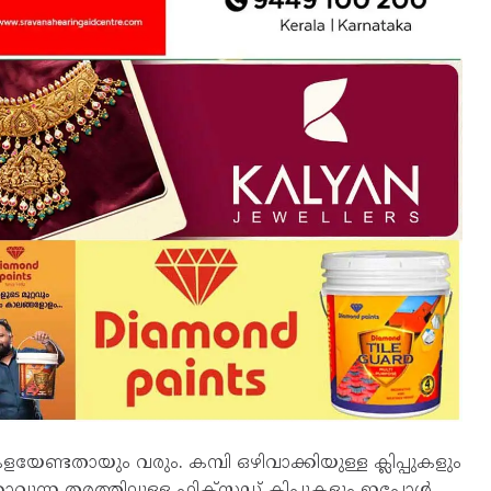
് കളയേണ്ടതായും വരും. കമ്പി ഒഴിവാക്കിയുള്ള ക്ലിപ്പുകളും
െക്കാവുന്ന തരത്തിലുള്ള ഫിക്‌സഡ് ക്ലിപ്പുകളും ഇപ്പോള്‍