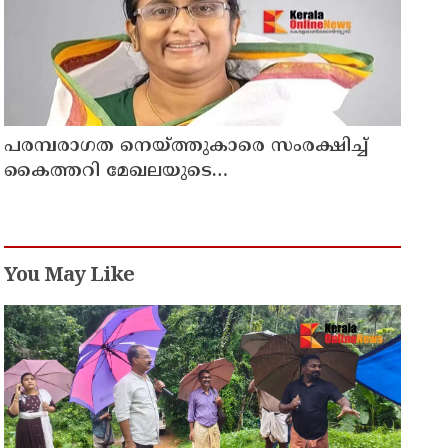
പരമ്പരാഗത നെയ്ത്തുകാരെ സംരക്ഷിച്ച്
കൈത്തറി മേഖലയുടെ
ആധുനികവത്കരണം സാധ്യമാക്കും:
ഡെപ്യൂട്ടി സ്പീക്കർ ഷാനിമോൾ ഉസ്മാൻ
You May Like