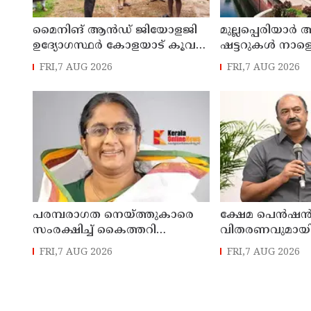
മൈനിങ് ആൻഡ്​ ജിയോളജി
മുല്ലപ്പെരിയാർ 
ഉദ്യോഗസ്ഥർ കോളയാട് കൂവ
ഷട്ടറുകൾ നാളെ
ഉന്നതി സന്ദർശിച്ചു
FRI,7 AUG 2026
FRI,7 AUG 2026
പരമ്പരാഗത നെയ്ത്തുകാരെ
ക്ഷേമ പെൻഷ
സംരക്ഷിച്ച് കൈത്തറി
വിതരണവുമായി ബ
മേഖലയുടെ
പുതിയ ഉത്തരവ്
FRI,7 AUG 2026
FRI,7 AUG 2026
ആധുനികവത്കരണം
ലക്ഷക്കണക്കിന
സാധ്യമാക്കും: ഡെപ്യൂട്ടി
സാധാരണക്കാ
സ്പീക്കർ ഷാനിമോൾ ഉസ്മാൻ
പ്രതികൂലമായി ബ
കെ.എൻ. ബാ