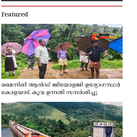
Featured
മൈനിങ് ആൻഡ്​ ജിയോളജി ഉദ്യോഗസ്ഥർ
കോളയാട് കൂവ ഉന്നതി സന്ദർശിച്ചു