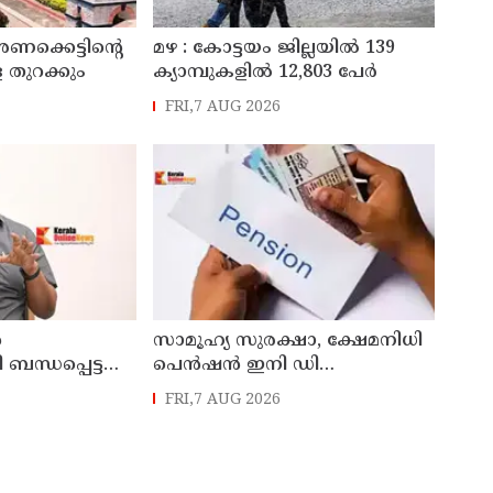
അണക്കെട്ടിന്റെ
മഴ : കോട്ടയം ജില്ലയിൽ 139
 തുറക്കും
ക്യാമ്പുകളിൽ 12,803 പേര്‍
FRI,7 AUG 2026
ൻ
സാമൂഹ്യ സുരക്ഷാ, ക്ഷേമനിധി
ന്ധപ്പെട്ട
പെൻഷൻ ഇനി ഡി
ബിടിയിലൂടെ നൽകും
FRI,7 AUG 2026
്
രെ
ാധിക്കും ;
ലഗോപാൽ