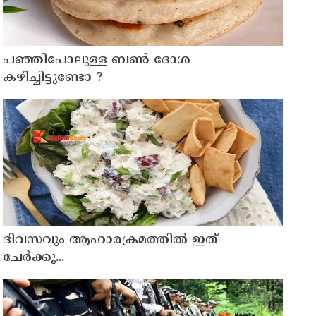
പഞ്ഞിപോലുള്ള ബൺ ദോശ
കഴിച്ചിട്ടുണ്ടോ ?
ദിവസവും ആഹാരക്രമത്തിൽ ഇത്
ചേർക്കൂ...