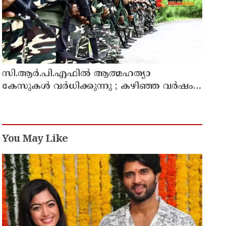
സി.ആർ.പി.എഫിൽ ആത്മഹത്യാ
കേസുകൾ വർധിക്കുന്നു ; കഴിഞ്ഞ വർഷം
ജീവനൊടുക്കിയത് 59 പേർ
You May Like