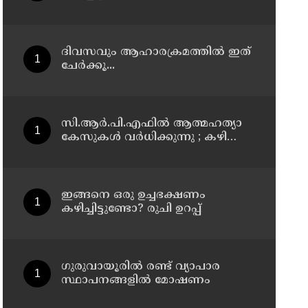
ദിവസവും ആഹാരക്രമത്തിൽ ഇത്
ചേർക്കൂ...
സി.ആർ.പി.എഫിൽ ആത്മഹത്യാ
കേസുകൾ വർധിക്കുന്നു ; കഴിഞ്ഞ
വർഷം ജീവനൊടുക്കിയത് 59 പേർ
ഇങ്ങനെ ഒരു ഉച്ചഭക്ഷണം
കഴിച്ചിട്ടുണ്ടോ? രുചി ഉറപ്പ്
ഗുരുവായൂരിൽ രണ്ട് വ്യാപാര
സ്ഥാപനങ്ങളിൽ മോഷണം