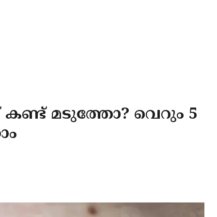
് കണ്ട് മടുത്തോ? വെറും 5
റാം