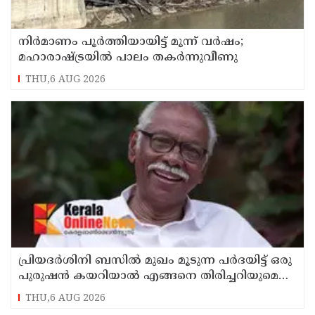
നിർമാണം പൂർത്തിയായിട്ട് മൂന്ന് വർഷം;
മഹാരാഷ്ട്രയിൽ പാലം തകർന്നുവീണു
THU,6 AUG 2026
പ്രിയദർശിനി ബസിൽ മുഖം മൂടുന്ന പർദയിട്ട് ഒരു
പുരുഷൻ കയറിയാൽ എങ്ങനെ തിരിച്ചറിയുമെന്ന്
എംഎൻ കാരശ്ശേരി
THU,6 AUG 2026