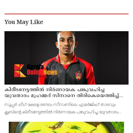
You May Like
കിരീടനേട്ടത്തില്‍ നിര്‍ണായക പങ്കുവഹിച്ച
യുവതാരം മുഹമ്മദ് സിനാനെ തിരികെയെത്തിച്ച്
കണ്ണൂര്‍ വാരിയേഴ്സ് എഫ്സി
സൂപ്പര്‍ ലീഗ് കേരള രണ്ടാം സീസണിലെ എമര്‍ജിംഗ് താരവും
ക്ലബിന്റെ കിരീടനേട്ടത്തില്‍ നിര്‍ണായക പങ്കുവഹിച്ച യുവതാരം
മുഹമ്മദ് സിനാനെ തിരികെയെത്തിച്ച് കണ്ണൂര്‍ വാരിയേഴ്സ്
എഫ്സി. സൂപ്പര്‍ ലീഗ് കിരീട നേട്ടത്തി