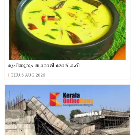
രുചിയൂറും തക്കാളി മോര് കറി
THU,6 AUG 2026