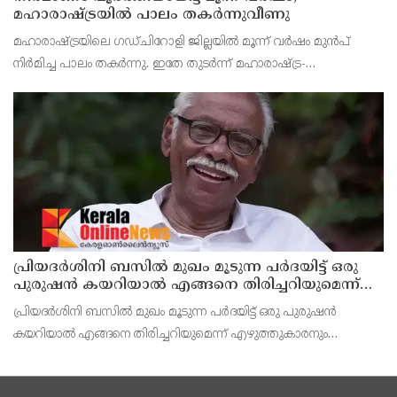
മഹാരാഷ്ട്രയിൽ പാലം തകർന്നുവീണു
മഹാരാഷ്ട്രയിലെ ഗഡ്ചിറോളി ജില്ലയിൽ മൂന്ന് വർഷം മുൻപ്
നിർമിച്ച പാലം തകർന്നു. ഇതേ തുടർന്ന് മഹാരാഷ്ട്ര-
ഛത്തീസ്ഗഢ് അതിർത്തിയിലെ നിരവധി ഗ്രാമങ്ങളിലേക്കുള്ള
ഗതാഗതം നിലച്ചു. ബന്ദിയ നദിക്ക് കുറുകെ നിർമിച്ച 10
പ്രിയദർശിനി ബസിൽ മുഖം മൂടുന്ന പർദയിട്ട് ഒരു
പുരുഷൻ കയറിയാൽ എങ്ങനെ തിരിച്ചറിയുമെന്ന്
എംഎൻ കാരശ്ശേരി
പ്രിയദർശിനി ബസിൽ മുഖം മൂടുന്ന പർദയിട്ട് ഒരു പുരുഷൻ
കയറിയാൽ എങ്ങനെ തിരിച്ചറിയുമെന്ന് എഴുത്തുകാരനും
സാമൂഹ്യപ്രവർത്തകനുമായ എം.എൻ. കാരശ്ശേരി. മുഖം മൂടുന്ന
പർദയായ നിഖാബ് എന്തുകൊണ്ടാണ് വലിയൊരു നിയമപ്രശ്നമാ