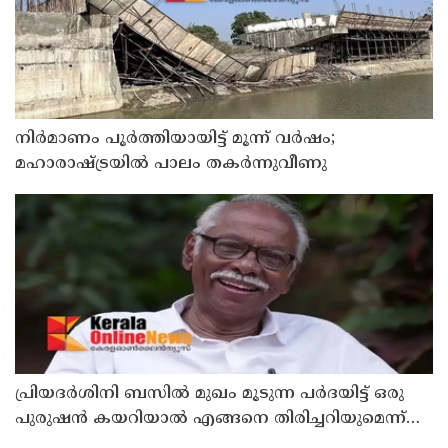
നിർമാണം പൂർത്തിയായിട്ട് മൂന്ന് വർഷം;
മഹാരാഷ്ട്രയിൽ പാലം തകർന്നുവീണു
പ്രിയദർശിനി ബസിൽ മുഖം മൂടുന്ന പർദയിട്ട് ഒരു
പുരുഷൻ കയറിയാൽ എങ്ങനെ തിരിച്ചറിയുമെന്ന്
എംഎൻ കാരശ്ശേരി