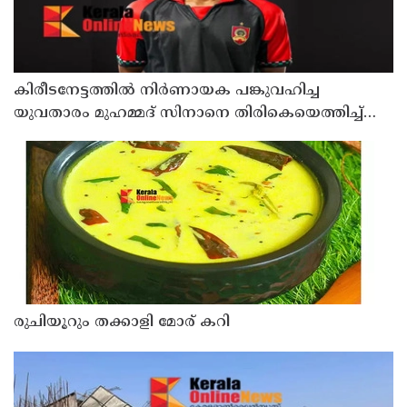
കിരീടനേട്ടത്തില്‍ നിര്‍ണായക പങ്കുവഹിച്ച
യുവതാരം മുഹമ്മദ് സിനാനെ തിരികെയെത്തിച്ച്
കണ്ണൂര്‍ വാരിയേഴ്സ് എഫ്സി
രുചിയൂറും തക്കാളി മോര് കറി