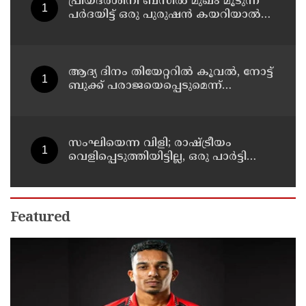
പ്രിയദർശിനി ബസിൽ മുഖം മൂടുന്ന
പർദയിട്ട് ഒരു പുരുഷൻ കയറിയാൽ
എങ്ങനെ തിരിച്ചറിയുമെന്ന് എംഎൻ
കാരശ്ശേരി
ആദ്യ ദിനം തിയേറ്ററില്‍ കൂവല്‍, നോട്ട്
ബുക്ക് പരാജയെപ്പെടുമെന്ന്
ഉറപ്പിച്ചിരുന്നു; സഞ്ജയ്
സംഘിയെന്ന വിളി; രാഷ്ട്രീയം
വെളിപ്പെടുത്തിയിട്ടില്ല, ഒരു പാര്‍ട്ടിയും
അംഗത്വത്തിന് സമീപിച്ചിട്ടില്ലെന്ന് ആര്‍
മാധവന്‍
Featured