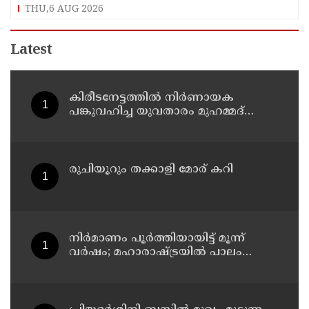
ആയങ്കിക്കെതിരെ കേസെടുത്തു
THU,6 AUG 2026
Latest
കിരീടനേട്ടത്തില്‍ നിര്‍ണായക
പങ്കുവഹിച്ച യുവതാരം മുഹമ്മദ്
സിനാനെ തിരികെയെത്തിച്ച് കണ്ണൂര്‍
വാരിയേഴ്സ് എഫ്സി
രുചിയൂറും തക്കാളി മോര് കറി
നിർമാണം പൂർത്തിയായിട്ട് മൂന്ന്
വർഷം; മഹാരാഷ്ട്രയിൽ പാലം
തകർന്നുവീണു