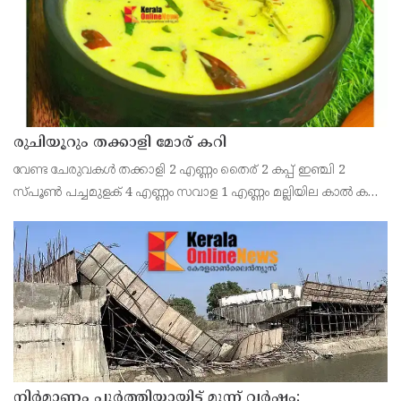
രുചിയൂറും തക്കാളി മോര് കറി
വേണ്ട ചേരുവകൾ തക്കാളി 2 എണ്ണം തൈര് 2 കപ്പ് ഇഞ്ചി 2
സ്പൂൺ പച്ചമുളക് 4 എണ്ണം സവാള 1 എണ്ണം മല്ലിയില കാൽ കപ്പ്
എണ്ണ 2 സ്പൂൺ കടുക് 1 സ്പൂൺ ചുവന്ന മുളക് 2 എണ്ണം
കറിവേപ്പില 2 തണ്ട് തയ്യാറാക്കുന്ന വിധം തക്കാ
നിർമാണം പൂർത്തിയായിട്ട് മൂന്ന് വർഷം;