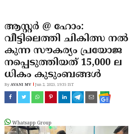
KOZHIKODE
WAYANAD
ആസ്റ്റർ @ ഹോം:
KANNUR
വീട്ടിലെത്തി ചികിത്സ നൽ
KASARAGOD
കുന്ന സൗകര്യം പ്രയോജ
നപ്പെടുത്തിയത് 15,000 ല
ധികം കുടുംബങ്ങൾ
By
AVANI MV
Jun 2, 2025, 19:35 IST
Whatsapp Group