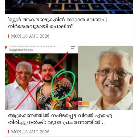
'മ്യൂള്‍ അകൗണ്ടുകളില്‍ ജാഗ്രത വേണം';
നിര്‍ദേശവുമായി പൊലീസ്
MON,10 AUG 2026
ആക്രമണത്തില്‍ നഷ്ടപ്പെട്ട വിരല്‍ എഐ
തിരിച്ചു നല്‍കി; വ്യാജ പ്രചരണത്തില്‍
നിയമനടപടി തുടങ്ങിയെന്ന് പി ജയരാജന്‍
MON,10 AUG 2026