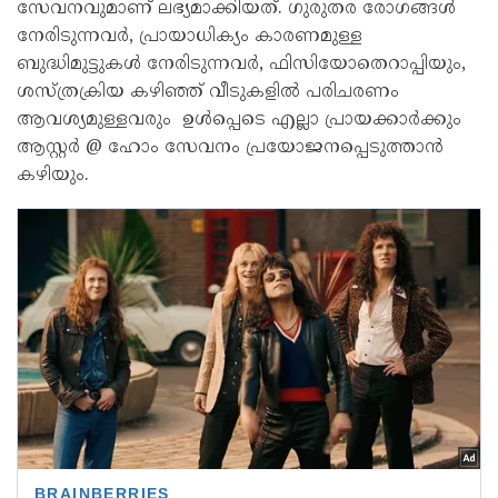
സേവനവുമാണ് ലഭ്യമാക്കിയത്. ഗുരുതര രോഗങ്ങൾ
നേരിടുന്നവർ, പ്രായാധിക്യം കാരണമുള്ള
ബുദ്ധിമുട്ടുകൾ നേരിടുന്നവർ, ഫിസിയോതെറാപ്പിയും,
ശസ്ത്രക്രിയ കഴിഞ്ഞ് വീടുകളിൽ പരിചരണം
ആവശ്യമുള്ളവരും ഉൾപ്പെടെ എല്ലാ പ്രായക്കാർക്കും
ആസ്റ്റർ @ ഹോം സേവനം പ്രയോജനപ്പെടുത്താൻ
കഴിയും.