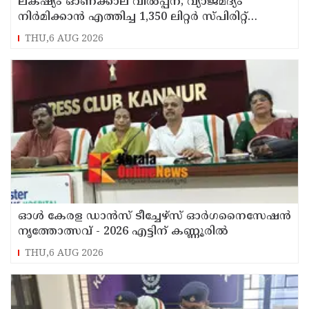
ലക്‌ഷ്യം ഓണക്കാല വിൽപ്പന; വ്യാജമദ്യം
നിർമിക്കാൻ എത്തിച്ച 1,350 ലിറ്റർ സ്പിരിറ്റ്
പിടികൂടി; രണ്ട് പേർ അറസ്റ്റിൽ
THU,6 AUG 2026
ഓൾ കേരള ഡാൻസ് ടീച്ചേഴ്സ് ഓർഗനൈസേഷൻ
നൃത്തോത്സവ് - 2026 എട്ടിന് കണ്ണൂരിൽ
THU,6 AUG 2026