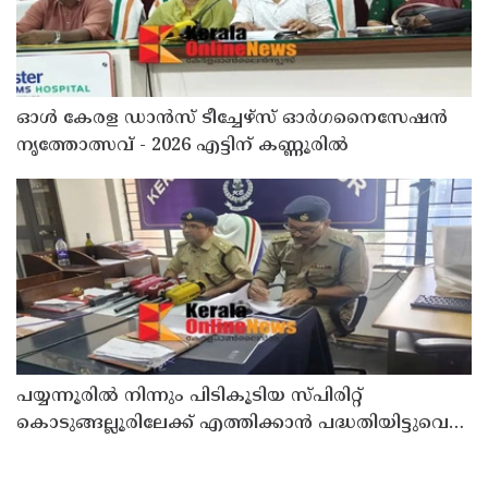
ഓൾ കേരള ഡാൻസ് ടീച്ചേഴ്സ് ഓർഗനൈസേഷൻ
നൃത്തോത്സവ് - 2026 എട്ടിന് കണ്ണൂരിൽ
പയ്യന്നൂരിൽ നിന്നും പിടികൂടിയ സ്പിരിറ്റ്
കൊടുങ്ങല്ലൂരിലേക്ക് എത്തിക്കാൻ പദ്ധതിയിട്ടുവെന്ന്
എക്സൈസ് ഡെപ്യൂട്ടി കമ്മിഷണർ