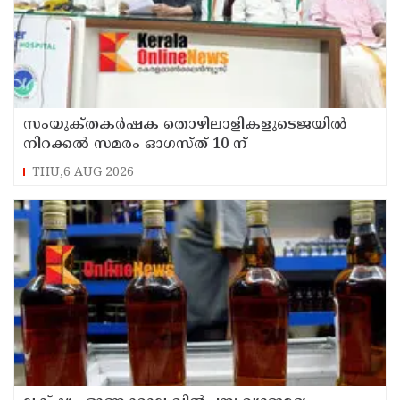
സംയുക്‌തകർഷക തൊഴിലാളികളുടെജയിൽ
നിറക്കൽ സമരം ഓഗസ്ത് 10 ന്
THU,6 AUG 2026