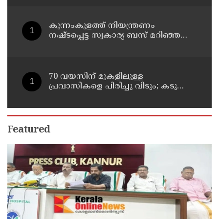
എക്സൈസ് ഡെപ്യൂട്ടി കമ്മിഷണർ
കുന്നംകുളത്ത് നിയന്ത്രണം
നഷ്ടപ്പെട്ട സ്വകാര്യ ബസ് മറിഞ്ഞ
സംഭവം; മരണം രണ്ടായി,
എട്ടുപേർക്ക് പരിക്ക്
70 വയസിന് മുകളിലുള്ള
പ്രവാസികളെ പിരിച്ചു വിടും; കടുത്ത
നിലപാടുമായി കുവൈത്ത്
Featured