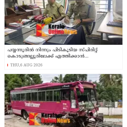
പയ്യന്നൂരിൽ നിന്നും പിടികൂടിയ സ്പിരിറ്റ്
കൊടുങ്ങല്ലൂരിലേക്ക് എത്തിക്കാൻ
പദ്ധതിയിട്ടുവെന്ന് എക്സൈസ് ഡെപ്യൂട്ടി
THU,6 AUG 2026
കമ്മിഷണർ