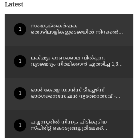
Latest
സംയുക്‌തകർഷക
തൊഴിലാളികളുടെജയിൽ നിറക്കൽ
സമരം ഓഗസ്ത് 10 ന്
ലക്‌ഷ്യം ഓണക്കാല വിൽപ്പന;
വ്യാജമദ്യം നിർമിക്കാൻ എത്തിച്ച 1,350
ലിറ്റർ സ്പിരിറ്റ് പിടികൂടി; രണ്ട് പേർ
അറസ്റ്റിൽ
ഓൾ കേരള ഡാൻസ് ടീച്ചേഴ്സ്
ഓർഗനൈസേഷൻ നൃത്തോത്സവ് -
2026 എട്ടിന് കണ്ണൂരിൽ
പയ്യന്നൂരിൽ നിന്നും പിടികൂടിയ
സ്പിരിറ്റ് കൊടുങ്ങല്ലൂരിലേക്ക്
എത്തിക്കാൻ പദ്ധതിയിട്ടുവെന്ന്