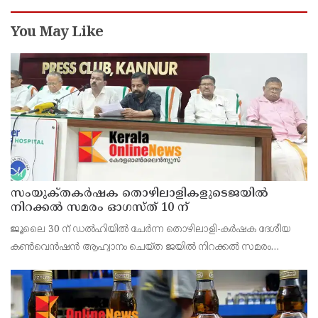
You May Like
സംയുക്‌തകർഷക തൊഴിലാളികളുടെജയിൽ
നിറക്കൽ സമരം ഓഗസ്ത് 10 ന്
ജൂലൈ 30 ന് ഡൽഹിയിൽ ചേർന്ന തൊഴിലാളി-കർഷക ദേശീയ
കൺവെൻഷൻ ആഹ്വാനം ചെയ്ത ജയിൽ നിറക്കൽ സമരം
ജില്ലയിൽ വൻ വിജയമാക്കാൻ തൊഴിലാളി, കർഷക, കർഷക
തൊഴിലാളി സംഘടനകളുടെ സംയുക്ത ജില്ലാ സമിതി
തീരുമാനിച്ചു.ഇതിന്റെ ഭാഗമായ