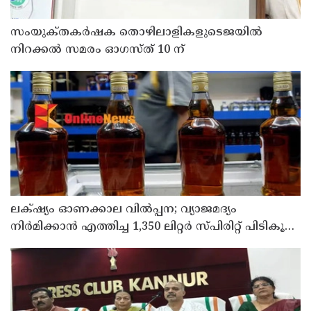
സംയുക്‌തകർഷക തൊഴിലാളികളുടെജയിൽ
നിറക്കൽ സമരം ഓഗസ്ത് 10 ന്
ലക്‌ഷ്യം ഓണക്കാല വിൽപ്പന; വ്യാജമദ്യം
നിർമിക്കാൻ എത്തിച്ച 1,350 ലിറ്റർ സ്പിരിറ്റ് പിടികൂടി;
രണ്ട് പേർ അറസ്റ്റിൽ