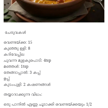
ചേരുവകൾ
വെണ്ടയ്ക്ക: 15
കുഞ്ഞു ള്ളി: 8
കറിവേപ്പില
ചുവന്ന മുളകുപൊടി: 4tsp
മഞ്ഞൾ: 1tsp
തേങ്ങാപ്പാൽ: 3 കപ്പ്
ഉപ്പ്
കുടംപുളി: 2 കഷണങ്ങൾ
തയ്യാറാക്കുന്ന വിധം:
ഒരു പാനിൽ എണ്ണ ചൂടാക്കി വെണ്ടയ്ക്കയും 1/2