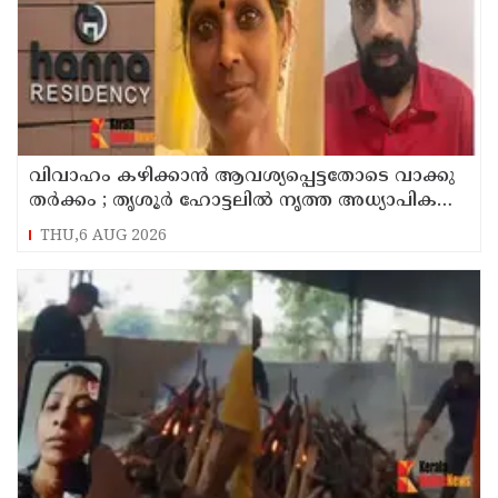
വിവാഹം കഴിക്കാന്‍ ആവശ്യപ്പെട്ടതോടെ വാക്കു
തര്‍ക്കം ; തൃശൂര്‍ ഹോട്ടലില്‍ നൃത്ത അധ്യാപികയെ
കഴുത്തുഞെരിച്ചു കൊലപ്പെടുത്തി സുഹൃത്ത്
THU,6 AUG 2026