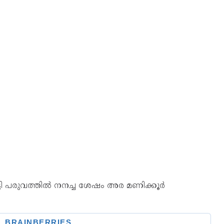
്ടി പരുവത്തില്‍ നനച്ച ശേഷം അര മണിക്കൂര്‍