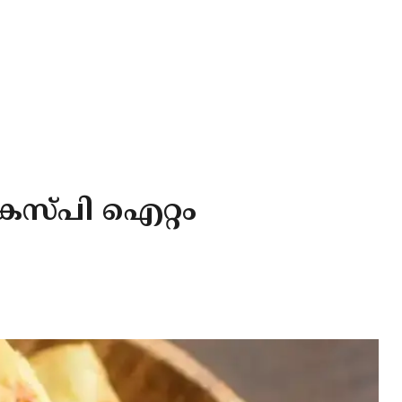
്രസ്‌പി ഐറ്റം