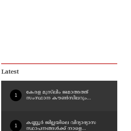
Latest
കേരള മുസ്‌ലിം ജമാഅത്ത്
സംസ്ഥാന കൗൺസിലറും
തളിപ്പറമ്പിലെ മുതിർന്ന മാധ്യമ
പ്രവർത്തകനുമായ ബി എ അലി
മൊഗ്രാൽ നിര്യാതനായി
കണ്ണൂർ ജില്ലയിലെ വിദ്യാഭ്യാസ
സ്ഥാപനങ്ങള്‍ക്ക് നാളെ