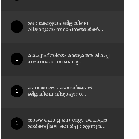
(07/08/2026), അവധി
മഴ : കോട്ടയം ജില്ലയിലെ
വിദ്യാഭ്യാസ സ്ഥാപനങ്ങൾക്ക്
നാളെ അവധി
കെഎഫ്‌സിയെ രാജ്യത്തെ മികച്ച
സംസ്ഥാന ധനകാര്യ
സ്ഥാപനമാക്കും: മുഖ്യമന്ത്രി വി ഡി
സതീശൻ
കനത്ത മഴ : കാസർകോട്
ജില്ലയിലെ വിദ്യാഭ്യാസ
സ്ഥാപനങ്ങൾക്ക് നാളെ അവധി
താഴെ ചൊവ്വ നെ സ്റ്റോ ഹൈപ്പർ
മാർക്കറ്റിലെ കവർച്ച : മട്ടന്നൂർ
സ്വദേശിനികളായ നാല് പ്രതികൾ