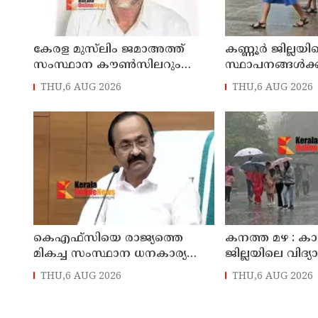
കേരള മുസ്‌ലിം ജമാഅത്ത്
കണ്ണൂർ ജില്ലയില
സംസ്ഥാന കൗൺസിലറും
സ്ഥാപനങ്ങള്‍ക്
തളിപ്പറമ്പിലെ മുതിർന്ന മാധ്യമ
(07/08/2026), 
THU,6 AUG 2026
THU,6 AUG 2026
പ്രവർത്തകനുമായ ബി എ
അലി മൊഗ്രാൽ നിര്യാതനായി
കെഎഫ്‌സിയെ രാജ്യത്തെ
കനത്ത മഴ : 
മികച്ച സംസ്ഥാന ധനകാര്യ
ജില്ലയിലെ വിദ്യ
സ്ഥാപനമാക്കും: മുഖ്യമന്ത്രി വി
സ്ഥാപനങ്ങൾക്
THU,6 AUG 2026
THU,6 AUG 2026
ഡി സതീശൻ