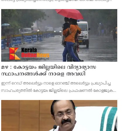
ഉള്ളതുകൊണ്ടും, കനത്ത മഴക്കുള്ള സാഹചര്യം ഉള്ളതിനാലും,
ജില്ലയിലെ പ്രൊഫഷണൽ കോളേജ് ഉൾപ്പടെ എല
മഴ : കോട്ടയം ജില്ലയിലെ വിദ്യാഭ്യാസ
സ്ഥാപനങ്ങൾക്ക് നാളെ അവധി
ഇന്ന് റെഡ് അലെർട്ടും നാളെ ഓറഞ്ച് അലെർട്ടും പ്രഖ്യാപിച്ച
സാഹചര്യത്തിൽ കോട്ടയം ജില്ലയിലെ പ്രഫഷണൽ കോളജുകൾ
ഉൾപ്പെടെ എല്ലാ വിദ്യാഭ്യാസ സ്ഥാപനങ്ങൾക്കും നാളെ (ഓഗസ്റ്റ്
7, വെള്ളി) ജില്ലാ കളക്ടർ ചേതൻ കുമാർ മീ