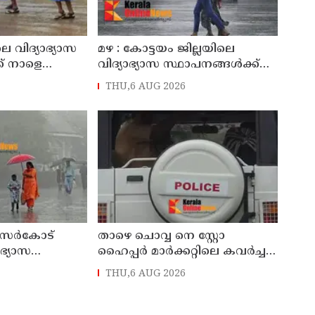
െ വിദ്യാഭ്യാസ
മഴ : കോട്ടയം ജില്ലയിലെ
ക് നാളെ
വിദ്യാഭ്യാസ സ്ഥാപനങ്ങൾക്ക്
അവധി
നാളെ അവധി
THU,6 AUG 2026
കാസർകോട്
താഴെ ചൊവ്വ നെ സ്റ്റോ
ാഭ്യാസ
ഹൈപ്പർ മാർക്കറ്റിലെ കവർച്ച :
ക് നാളെ അവധി
മട്ടന്നൂർ സ്വദേശിനികളായ നാല്
THU,6 AUG 2026
പ്രതികൾ പിടിയിൽ