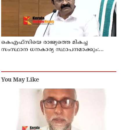
കെഎഫ്‌സിയെ രാജ്യത്തെ മികച്ച
സംസ്ഥാന ധനകാര്യ സ്ഥാപനമാക്കും:
മുഖ്യമന്ത്രി വി ഡി സതീശൻ
You May Like