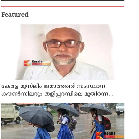
പിടിയിൽ
Featured
കേരള മുസ്‌ലിം ജമാഅത്ത് സംസ്ഥാന
കൗൺസിലറും തളിപ്പറമ്പിലെ മുതിർന്ന
മാധ്യമ പ്രവർത്തകനുമായ ബി എ അലി
മൊഗ്രാൽ നിര്യാതനായി