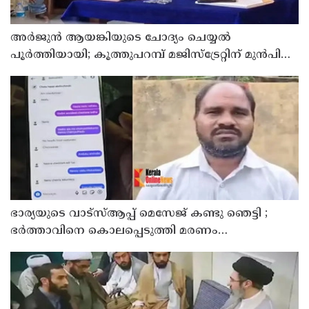
അര്‍ജുന്‍ ആയങ്കിയുടെ ചോദ്യം ചെയ്യല്‍
പൂര്‍ത്തിയായി; കൂത്തുപറമ്പ് മജിസ്ട്രേറ്റിന് മുൻപില്‍
ഹാജരാക്കും
ഭാര്യയുടെ വാട്സ്ആപ്പ് മെസേജ് കണ്ടു ഞെട്ടി ;
ഭര്‍ത്താവിനെ കൊലപ്പെടുത്തി മരണം
റോഡപകടമാക്കി മാറ്റാന്‍ കാമുകനുമായി
പദ്ധതിയിട്ട യുവതിയും സുഹൃത്തും ഒളിവില്‍