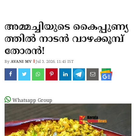
KOZHIKODE
WAYANAD
അമ്മച്ചിയുടെ കൈപ്പുണ്യ
KANNUR
ത്തിൽ നാടൻ വാഴക്കൂമ്പ്
KASARAGOD
തോരൻ!
By
AVANI MV
Jul 3, 2026, 11:45 IST
Whatsapp Group