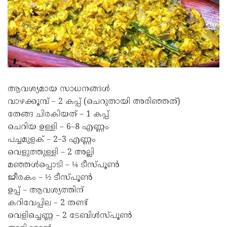
ആവശ്യമായ സാധനങ്ങൾ
വാഴക്കൂമ്പ് – 2 കപ്പ് (ചെറുതായി അരിഞ്ഞത്)
തേങ്ങ ചിരകിയത് – 1 കപ്പ്
ചെറിയ ഉള്ളി – 6–8 എണ്ണം
പച്ചമുളക് – 2–3 എണ്ണം
വെളുത്തുള്ളി – 2 അല്ലി
മഞ്ഞൾപ്പൊടി – ¼ ടീസ്പൂൺ
ജീരകം – ½ ടീസ്പൂൺ
ഉപ്പ് – ആവശ്യത്തിന്
കറിവേപ്പില – 2 തണ്ട്
വെളിച്ചെണ്ണ – 2 ടേബിൾസ്പൂൺ