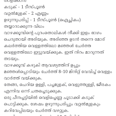
താളിക്കാൻ
കടുക് – 1 ടീസ്പൂൺ
വറ്റൽമുളക് – 2 എണ്ണം
ഉഴുന്നുപരിപ്പ് – 1 ടീസ്പൂൺ (ഐച്ഛികം)
തയ്യാറാക്കുന്ന വിധം
വാഴക്കൂമ്പിന്റെ പുറംതൊലികൾ നീക്കി ഇളം ഭാഗം
ചെറുതായി അരിയുക. അരിഞ്ഞ ഉടൻ തന്നെ മോര്
കലർത്തിയ വെള്ളത്തിലോ മഞ്ഞൾ ചേർത്ത
വെള്ളത്തിലോ ഇട്ടുവയ്ക്കുക. ഇത് നിറം മാറുന്നത്
തടയും.
വാഴക്കൂമ്പ് കഴുകി ആവശ്യത്തിന് ഉപ്പും
മഞ്ഞൾപ്പൊടിയും ചേർത്ത് 8–10 മിനിറ്റ് വേവിച്ച് വെള്ളം
വാർത്ത് വയ്ക്കുക.
തേങ്ങ, ചെറിയ ഉള്ളി, പച്ചമുളക്, വെളുത്തുള്ളി, ജീരകം
എന്നിവ ഒന്ന് ചതച്ചെടുക്കുക.
ഒരു ചീനച്ചട്ടിയിൽ വെളിച്ചെണ്ണ ചൂടാക്കി കടുക്
പൊട്ടിക്കുക. ശേഷം ഉഴുന്നുപരിപ്പും വറ്റൽമുളകും
കറിവേപ്പിലയും ചേർത്ത് വഴറ്റുക.