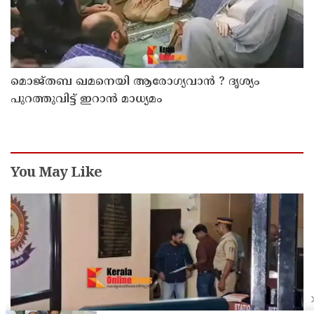
മൊജ്തബ ഖമനെയി ആരോഗ്യവാന്‍ ? ദൃശ്യം
പുറത്തുവിട്ട് ഇറാന്‍ മാധ്യമം
You May Like