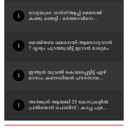
ഭാര്യയുടെ വാട്സ്ആപ്പ് മെസേജ്
കണ്ടു ഞെട്ടി ; ഭര്‍ത്താവിനെ
കൊലപ്പെടുത്തി മരണം
റോഡപകടമാക്കി മാറ്റാന്‍
കാമുകനുമായി പദ്ധതിയിട്ട
യുവതിയും സുഹൃത്തും ഒളിവില്‍
മൊജ്തബ ഖമനെയി ആരോഗ്യവാന്‍
? ദൃശ്യം പുറത്തുവിട്ട് ഇറാന്‍ മാധ്യമം
ഇന്ത്യന്‍ യുവതി കൊലപ്പെട്ടിട്ട് ഏഴ്
മാസം; കനേഡിയന്‍ പൗരനായ
പങ്കാളി അറസ്റ്റില്‍
അര്‍ജുന്‍ ആയങ്കി 23 കേസുകളില്‍
പ്രതിയെന്ന് പൊലിസ് : കാപ്പ ചുമത്തി
ജയിലില്‍ അടക്കാന്‍ നീക്കം