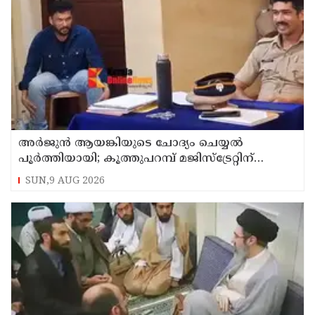
അര്‍ജുന്‍ ആയങ്കിയുടെ ചോദ്യം ചെയ്യല്‍
പൂര്‍ത്തിയായി; കൂത്തുപറമ്പ് മജിസ്ട്രേറ്റിന്
മുൻപില്‍ ഹാജരാക്കും
SUN,9 AUG 2026