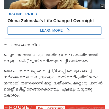
തയാറാക്കുന്ന വിധം
•പച്ചരി നന്നായി കഴുകിയതിനു ശേഷം കുതിരനായി
വെള്ളം ഒഴിച്ച് മൂന്ന് മണിക്കൂർ മാറ്റി വയ്ക്കുക.
•ഒരു പാൻ അടുപ്പിൽ വച്ച് 1/4 കപ്പ് വെള്ളം ഒഴിച്ച്
ശർക്കര അലിയിച്ചെടുക്കുക. ഇത് അരിച്ചതിന് ശേഷം
നന്നായി തണുക്കാൻ മാറ്റി വയ്ക്കാം. മറ്റൊരു പാനിൽ
നെയ്യ് ഒഴിച്ച് തേങ്ങാകൊത്തും, എള്ളും വറുത്തു
കോരാം.