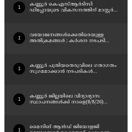
കണ്ണൂർ കെഎസ്ആർടിസി
ഡിപ്പോയുടെ വികസനത്തിന് മാസ്റ്റർ
പ്ലാൻ തയ്യാറാക്കി സമർപ്പിക്കും : ടി ഒ
മോഹനൻ എം എൽ എ
വയോജനങ്ങൾക്കെതിരെയുള്ള
അതിക്രമങ്ങൾ ; കർശന നടപടി
സ്വീകരിക്കുമെന്ന് കമ്മീഷൻ
കണ്ണൂർ പുതിയതെരുവിലെ ഗതാഗതം
സുഗമമാക്കാന്‍ നടപടികള്‍
സ്വീകരിക്കും
കണ്ണൂർ ജില്ലയിലെ വിദ്യാഭ്യാസ
സ്ഥാപനങ്ങള്‍ക്ക് നാളെ(8/8/26)
അവധി പ്രഖ്യാപിച്ചു
മൈനിങ് ആൻഡ്​ ജിയോളജി