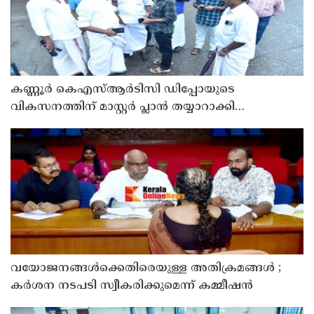
കണ്ണൂർ കെഎസ്ആർടിസി ഡിപ്പോയുടെ
വികസനത്തിന് മാസ്റ്റർ പ്ലാൻ തയ്യാറാക്കി
സമർപ്പിക്കും : ടി ഒ മോഹനൻ എം എൽ എ
വയോജനങ്ങൾക്കെതിരെയുള്ള അതിക്രമങ്ങൾ ;
കർശന നടപടി സ്വീകരിക്കുമെന്ന് കമ്മീഷൻ