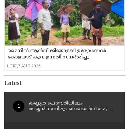
മൈനിങ് ആൻഡ്​ ജിയോളജി ഉദ്യോഗസ്ഥർ
കോളയാട് കൂവ ഉന്നതി സന്ദർശിച്ചു
FRI,7 AUG 2026
Latest
കണ്ണൂർ ചെമ്പേരിയിലും
അയ്യൻകുന്നിലും റെക്കോർഡ് മഴ ;
ഉദയഗിരിയിൽ നേരിയ ഉരുൾപൊട്ടൽ;
13 പേരെ ക്യാമ്പിലേക്ക് മാറ്റി