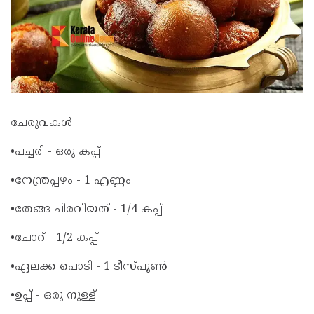
ചേരുവകൾ
•പച്ചരി - ഒരു കപ്പ്
•നേന്ത്രപ്പഴം - 1 എണ്ണം
•തേങ്ങ ചിരവിയത് - 1/4 കപ്പ്
•ചോറ് - 1/2 കപ്പ്
•ഏലക്ക പൊടി - 1 ടീസ്പൂൺ
•ഉപ്പ് - ഒരു നുള്ള്