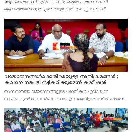
:കണ്ണൂർ കെഎസ്ആർടിസി ഡിപ്പോയുടെ വികസനത്തിന്
ആവശ്യമായ മാസ്റ്റർ പ്ലാൻ തയ്യാറാക്കി വകുപ്പ് മന്ത്രിക്ക്
സമർപ്പിക്കുമെന്ന് അഡ്വ.ടി ഒ മോഹനൻ എംഎൽഎ അറിയിച്ചു.
ഡിപ്പോയ്ക്ക് നാല് ഏക്കറിൽ അധികം വരുന്ന സ്ഥലമുണ്ട്
വയോജനങ്ങൾക്കെതിരെയുള്ള അതിക്രമങ്ങൾ ;
കർശന നടപടി സ്വീകരിക്കുമെന്ന് കമ്മീഷൻ
സംസ്ഥാനത്ത് വയോജനങ്ങളുടെ പരാതികൾ ഏറിവരുന്ന
സാഹചര്യത്തിൽ ഇവർക്കെതിരെയുള്ള അതിക്രമങ്ങളിൽ കർശന
നടപടി സ്വീകരിക്കുമെന്ന് വയോജന കമ്മീഷൻ ചെയർമാൻ അഡ്വ.
കെ. സോമപ്രസാദ്.