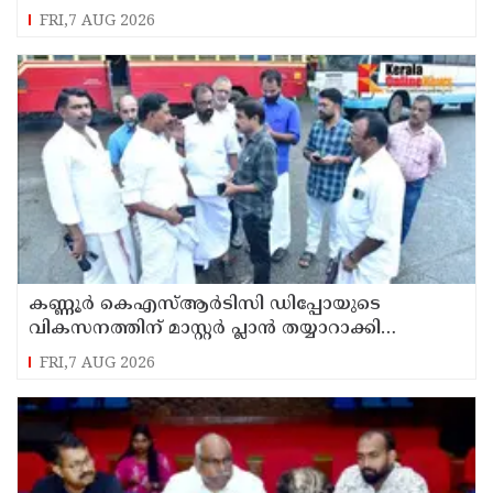
ഉരുൾപൊട്ടൽ; 13 പേരെ ക്യാമ്പിലേക്ക് മാറ്റി
FRI,7 AUG 2026
കണ്ണൂർ കെഎസ്ആർടിസി ഡിപ്പോയുടെ
വികസനത്തിന് മാസ്റ്റർ പ്ലാൻ തയ്യാറാക്കി
സമർപ്പിക്കും : ടി ഒ മോഹനൻ എം എൽ എ
FRI,7 AUG 2026