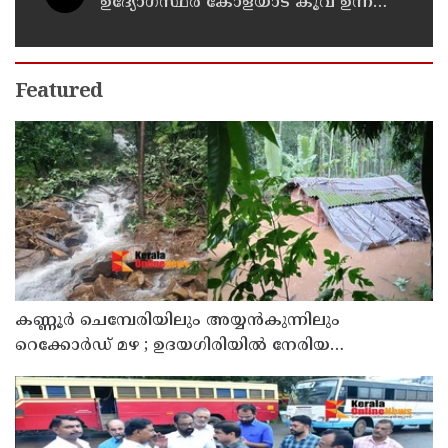
ഉദ്യോഗസ്ഥർ കോളയാട് കൂവ ഉന്നതി
സന്ദർശിച്ചു
Featured
കണ്ണൂർ ചെമ്പേരിയിലും അയ്യൻകുന്നിലും
റെക്കോർഡ് മഴ ; ഉദയഗിരിയിൽ നേരിയ
ഉരുൾപൊട്ടൽ; 13 പേരെ ക്യാമ്പിലേക്ക് മാറ്റി