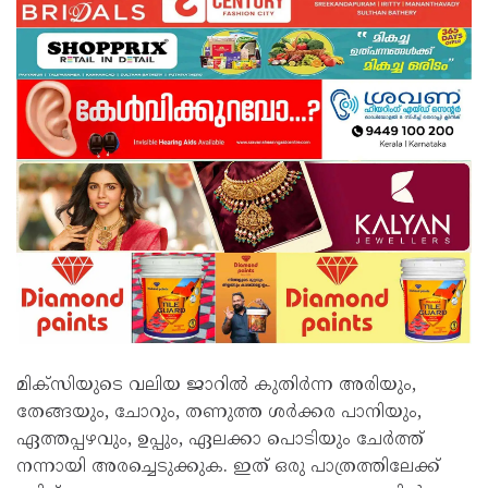
മിക്സിയുടെ വലിയ ജാറിൽ കുതിർന്ന അരിയും,
തേങ്ങയും, ചോറും, തണുത്ത ശർക്കര പാനിയും,
ഏത്തപ്പഴവും, ഉപ്പും, ഏലക്കാ പൊടിയും ചേർത്ത്
നന്നായി അരച്ചെടുക്കുക. ഇത് ഒരു പാത്രത്തിലേക്ക്