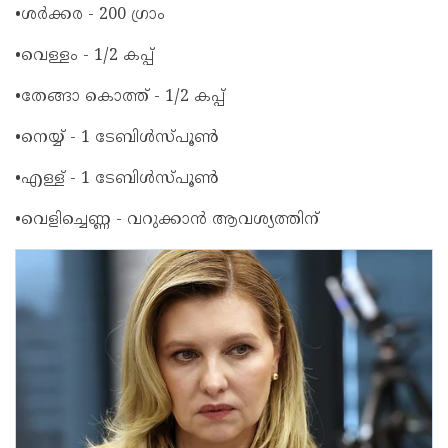
•ശർക്കര - 200 ഗ്രാം
•വെള്ളം - 1/2 കപ്പ്
•തേങ്ങാ കൊത്ത് - 1/2 കപ്പ്
•നെയ്യ് - 1 ടേബിൾസ്പൂൺ
•എള്ള് - 1 ടേബിൾസ്പൂൺ
•വെളിച്ചെണ്ണ - വറുക്കാൻ ആവശ്യത്തിന്