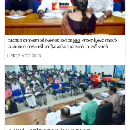
വയോജനങ്ങൾക്കെതിരെയുള്ള അതിക്രമങ്ങൾ ;
കർശന നടപടി സ്വീകരിക്കുമെന്ന് കമ്മീഷൻ
FRI,7 AUG 2026