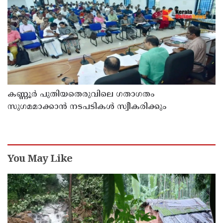
കണ്ണൂർ പുതിയതെരുവിലെ ഗതാഗതം
സുഗമമാക്കാന്‍ നടപടികള്‍ സ്വീകരിക്കും
You May Like