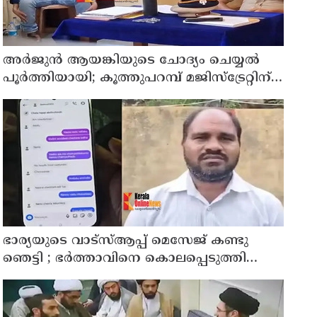
അര്‍ജുന്‍ ആയങ്കിയുടെ ചോദ്യം ചെയ്യല്‍
പൂര്‍ത്തിയായി; കൂത്തുപറമ്പ് മജിസ്ട്രേറ്റിന്
മുൻപില്‍ ഹാജരാക്കും
ഭാര്യയുടെ വാട്സ്ആപ്പ് മെസേജ് കണ്ടു
ഞെട്ടി ; ഭര്‍ത്താവിനെ കൊലപ്പെടുത്തി
മരണം റോഡപകടമാക്കി മാറ്റാന്‍
കാമുകനുമായി പദ്ധതിയിട്ട യുവതിയും
സുഹൃത്തും ഒളിവില്‍