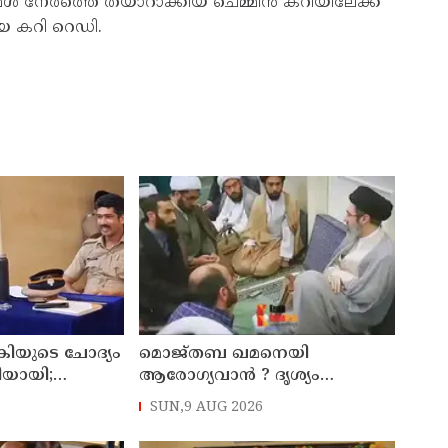
ൾ നേരത്തെ തയാറാക്കിയ ചെമ്മീൻ കറിയിലേക്ക്
യ കറി റെഡി.
കിയുടെ ചോദ്യം
മൊജ്തബ ഖമനെയി
തിയായി;
ആരോഗ്യവാന്‍ ? ദൃശ്യം
്ട്രേറ്റിന്
പുറത്തുവിട്ട് ഇറാന്‍ മാധ്യമം
SUN,9 AUG 2026
ാക്കും