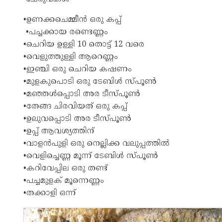
•ഉണക്കചെമ്മീൻ ഒരു കപ്പ്
•പച്ചക്കായ രണ്ടെണ്ണം
•ചെറിയ ഉള്ളി 10 തൊട്ട് 12 വരെ
•വെളുത്തുള്ളി ആറെണ്ണം
•ഇഞ്ചി ഒരു ചെറിയ കഷണം
•മുളകുപൊടി ഒരു ടേബിൾ സ്പൂൺ
•മഞ്ഞൾപ്പൊടി അര ടീസ്പൂൺ
•തേങ്ങ ചിരവിയത് ഒരു കപ്പ്
•ഉലുവപ്പൊടി അര ടീസ്പൂൺ
•ഉപ്പ് ആവശ്യത്തിന്
•വാളൻപുളി ഒരു നെല്ലിക്ക വലുപ്പത്തിൽ
•വെളിച്ചെണ്ണ മൂന്ന് ടേബിൾ സ്പൂൺ
•കറിവേപ്പില ഒരു തണ്ട്
•പച്ചമുളക് മൂന്നെണ്ണം
•തക്കാളി ഒന്ന്