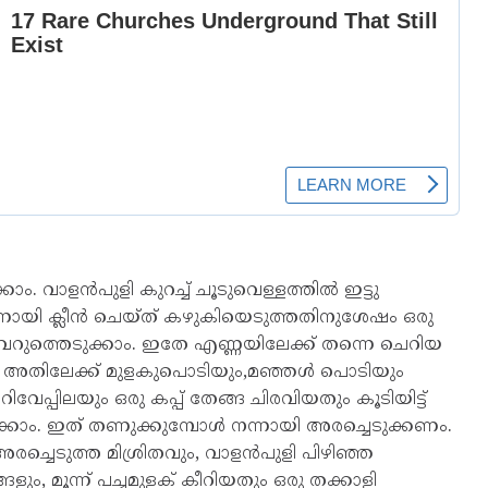
ം. വാളൻപുളി കുറച്ച് ചൂടുവെള്ളത്തിൽ ഇട്ടു
നന്നായി ക്ലീൻ ചെയ്ത് കഴുകിയെടുത്തതിനുശേഷം ഒരു
്ച് വറുത്തെടുക്കാം. ഇതേ എണ്ണയിലേക്ക് തന്നെ ചെറിയ
റ്റി, അതിലേക്ക് മുളകുപൊടിയും,മഞ്ഞൾ പൊടിയും
േപ്പിലയും ഒരു കപ്പ് തേങ്ങ ചിരവിയതും കൂടിയിട്ട്
ക്കാം. ഇത് തണുക്കുമ്പോൾ നന്നായി അരച്ചെടുക്കണം.
 അരച്ചെടുത്ത മിശ്രിതവും, വാളൻപുളി പിഴിഞ്ഞ
, മൂന്ന് പച്ചമുളക് കീറിയതും ഒരു തക്കാളി