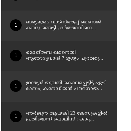
കൂത്തുപറമ്പ് മജിസ്ട്രേറ്റിന്
മുൻപില്‍ ഹാജരാക്കും
ഭാര്യയുടെ വാട്സ്ആപ്പ് മെസേജ്
കണ്ടു ഞെട്ടി ; ഭര്‍ത്താവിനെ
കൊലപ്പെടുത്തി മരണം
റോഡപകടമാക്കി മാറ്റാന്‍
കാമുകനുമായി പദ്ധതിയിട്ട
യുവതിയും സുഹൃത്തും ഒളിവില്‍
മൊജ്തബ ഖമനെയി
ആരോഗ്യവാന്‍ ? ദൃശ്യം പുറത്തുവിട്ട്
ഇറാന്‍ മാധ്യമം
ഇന്ത്യന്‍ യുവതി കൊലപ്പെട്ടിട്ട് ഏഴ്
മാസം; കനേഡിയന്‍ പൗരനായ
പങ്കാളി അറസ്റ്റില്‍
അര്‍ജുന്‍ ആയങ്കി 23 കേസുകളില്‍
പ്രതിയെന്ന് പൊലിസ് : കാപ്പ
ചുമത്തി ജയിലില്‍ അടക്കാന്‍