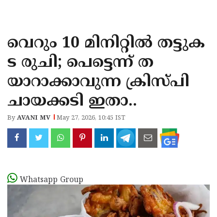
KOZHIKODE
WAYANAD
വെറും 10 മിനിറ്റിൽ തട്ടുക
KANNUR
ട രുചി; പെട്ടെന്ന് ത
KASARAGOD
യാറാക്കാവുന്ന ക്രിസ്പി
ചായക്കടി ഇതാ..
By
AVANI MV
May 27, 2026, 10:45 IST
Whatsapp Group