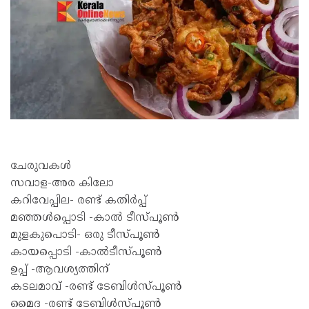
ചേരുവകൾ
സവാള-അര കിലോ
കറിവേപ്പില- രണ്ട് കതിർപ്പ്
മഞ്ഞൾപ്പൊടി -കാൽ ടീസ്പൂൺ
മുളകുപൊടി- ഒരു ടീസ്പൂൺ
കായപ്പൊടി -കാൽടീസ്പൂൺ
ഉപ്പ് -ആവശ്യത്തിന്
കടലമാവ് -രണ്ട് ടേബിൾസ്പൂൺ
മൈദ -രണ്ട് ടേബിൾസ്പൂൺ