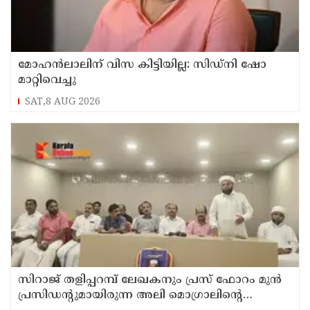
മോഹൻലാലിന് വിസ കിട്ടിയില്ല: സിഡ്നി ഷോ
മാറ്റിവെച്ചു
SAT,8 AUG 2026
സിറാജ് തളിപ്പറമ്പ് ലേഖകനും പ്രസ് ഫോറം മുൻ
പ്രസിഡൻ്റുമായിരുന്ന അലി മൊഗ്രാലിൻ്റെ