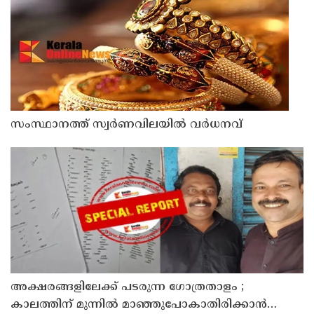
സംസ്ഥാനത്ത് സ്വർണവിലയിൽ വർധനവ്
അക്ഷരങ്ങളിലേക്ക് പടരുന്ന ഗോത്രതാളം ;
കാലത്തിന് മുന്നിൽ മാഞ്ഞുപോകാതിരിക്കാൻ