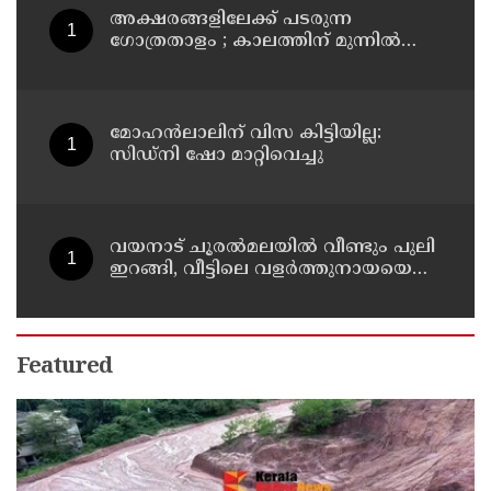
അക്ഷരങ്ങളിലേക്ക് പടരുന്ന
ഗോത്രതാളം ; കാലത്തിന് മുന്നിൽ
മാഞ്ഞുപോകാതിരിക്കാൻ
കൈകോർത്ത് രണ്ട് എഴുത്തുകാർ ;
മാവിലരുടെയും മലവേട്ടുവരുടെയും
തനത് ഭാഷയ്ക്ക് നിഘണ്ടു ഒരുങ്ങുന്നു
മോഹൻലാലിന് വിസ കിട്ടിയില്ല:
സിഡ്നി ഷോ മാറ്റിവെച്ചു
വയനാട് ചൂരൽമലയിൽ വീണ്ടും പുലി
ഇറങ്ങി, വീട്ടിലെ വളർത്തുനായയെ
പുലി പിടിച്ചു
Featured