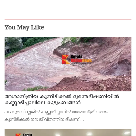
കൈകോർത്ത് രണ്ട് എഴുത്തുകാർ ; മാവിലരുടെയും
മലവേട്ടുവരുടെയും തനത് ഭാഷയ്ക്ക് നിഘണ്ടു
ഒരുങ്ങുന്നു
You May Like
അശാസ്ത്രീയ കുന്നിടിക്കൽ ദുരന്തഭീഷണിയിൽ
കണ്ണാടിച്ചാലിലെ കുടുംബങ്ങൾ
കടമ്പൂർ വില്ലേജിൽ കണ്ണാടിച്ചാലിൽ അശാസ്ത്രീയമായ
കുന്നിടിക്കൽ ജന ജീവിതത്തിന് ഭീഷണി
ഉയർത്തുന്നു.അനധികൃതവും അശാസ്ത്രീയവുമായി
കുന്നിടിച്ചതിനെ തുടർന്ന് കഴിഞ്ഞ 2-3 വർഷമായി