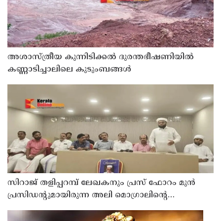
അശാസ്ത്രീയ കുന്നിടിക്കൽ ദുരന്തഭീഷണിയിൽ
കണ്ണാടിച്ചാലിലെ കുടുംബങ്ങൾ
സിറാജ് തളിപ്പറമ്പ് ലേഖകനും പ്രസ് ഫോറം മുൻ
പ്രസിഡൻ്റുമായിരുന്ന അലി മൊഗ്രാലിൻ്റെ
വിയോഗത്തിൽ സർവ്വകക്ഷി അനുസ്മരണം നടത്തി