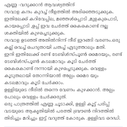
എണ്ണ -വറുക്കാൻ ആവശ്യത്തിന്
സവാള കനം കുറച്ച് നീളത്തിൽ അരിഞ്ഞെടുക്കുക.
ഇതിലേക്ക് കറിവേപ്പില, മഞ്ഞൾപ്പൊടി ,മുളകുപൊടി,
കായപ്പൊടി ,ഉപ്പ് ഇവ ചേർത്ത് കൈകൊണ്ട് നല്ല
ശക്തിയിൽ കുഴച്ചെടുക്കുക.
സവാള ഉടഞ്ഞ് അതിൽനിന്ന് നീര് ഇറങ്ങി വരണം.ഒരു
കല്ല് വെച്ച് ചെറുതായി ചതച്ച് എടുത്താലും മതി.
ഇനി ഇതിലേക്ക് രണ്ട് ടേബിൾസ്പൂൺ മൈദയും, രണ്ട്
ടേബിൾസ്പൂൺ കടലമാവും കൂടി ചേർത്ത്
കൈകൊണ്ട് നന്നായി കുഴച്ചെടുക്കുക. വെള്ളം
കൂടുതലായി തോന്നിയാൽ അല്പം മൈദ യും
കടലമാവും കൂടി ചേർക്കാം.
ഉള്ളിയുടെ നീരിൽ തന്നെ വേണം കുഴക്കാൻ. അല്പം
പോലും വെള്ളം ചേർക്കരുത്.
ഒരു പാത്രത്തിൽ എണ്ണ ചൂടാക്കി, ഉള്ളി കൂട്ട് പരിപ്പ്
വടയുടെ ആകൃതിയിൽ പരത്തി ബ്രൗൺ നിറത്തിൽ
തിരിച്ചും മറിച്ചും ഇട്ട് വറുത്ത് കോരുക .ഉള്ളിവട റെഡി.