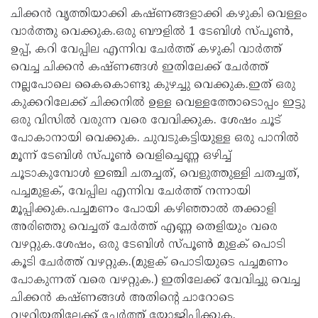
ചിക്കൻ വൃത്തിയാക്കി കഷ്ണങ്ങളാക്കി കഴുകി വെള്ളം
വാർത്തു വെക്കുക.ഒരു ബൗളിൽ 1 ടേബിൾ സ്പൂൺ,
ഉപ്പ്‌, കറി വേപ്പില എന്നിവ ചേർത്ത് കഴുകി വാർത്ത്
വെച്ച ചിക്കൻ കഷ്ണങ്ങൾ ഇതിലേക്ക് ചേർത്ത്
നല്ലപോലെ കൈകൊണ്ടു കുഴച്ചു വെക്കുക.ഇത് ഒരു
കുക്കറിലേക്ക് ചിക്കനിൽ ഉള്ള വെള്ളത്തോടൊപ്പം ഇട്ടു
ഒരു വിസിൽ വരുന്ന വരെ വേവിക്കുക. ശേഷം ചൂട്
പോകാനായി വെക്കുക. ചുവടുകട്ടിയുള്ള ഒരു പാനിൽ
മൂന്ന് ടേബിൾ സ്പൂൺ വെളിച്ചെണ്ണ ഒഴിച്ച്
ചൂടാകുമ്പോൾ ഇഞ്ചി ചതച്ചത്, വെളുത്തുള്ളി ചതച്ചത്,
പച്ചമുളക്, വേപ്പില എന്നിവ ചേർത്ത് നന്നായി
മൂപ്പിക്കുക.പച്ചമണം പോയി കഴിഞ്ഞാൽ തക്കാളി
അരിഞ്ഞു വെച്ചത് ചേർത്ത് എണ്ണ തെളിയും വരെ
വഴറ്റുക.ശേഷം, ഒരു ടേബിൾ സ്പൂൺ മുളക് പൊടി
കൂടി ചേർത്ത് വഴറ്റുക.(മുളക് പൊടിയുടെ പച്ചമണം
പോകുന്നത് വരെ വഴറ്റുക.) ഇതിലേക്ക് വേവിച്ചു വെച്ച
ചിക്കൻ കഷ്ണങ്ങൾ അതിന്റെ ചാറോടെ
വഴറ്റിയതിലേക്ക് ചേർത്ത് യോജിപ്പിക്കുക.