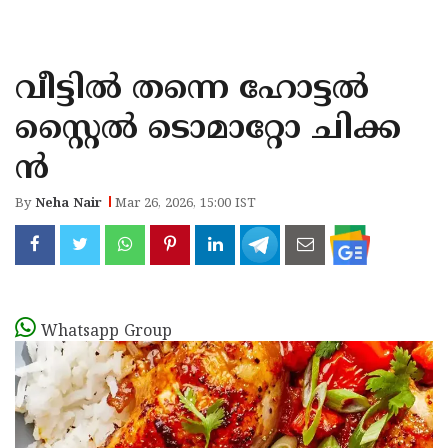
KOZHIKODE
WAYANAD
വീട്ടിൽ തന്നെ ഹോട്ടൽ
KANNUR
സ്റ്റൈൽ ടൊമാറ്റോ ചിക്ക
KASARAGOD
ൻ
By
Neha Nair
Mar 26, 2026, 15:00 IST
Whatsapp Group