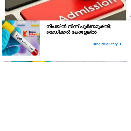
പ്ലസ് വൺ സ്‌കൂൾ/കോമ്പിനേഷൻ ട്രാൻസ്ഫർ
അഡ്മിഷൻ ആഗസ്ത് 10, 11 തീയതികളിൽ
പ്ലസ് വൺ രണ്ടാം സപ്ലിമെന്ററി അലോട്ട്‌മെന്റിനു ശേഷമുള്ള
ഒഴിവുകളിൽ ജില്ല / ജില്ലാന്തര സ്‌കൂൾ/കോമ്പിനേഷൻ ട്രാൻസ്ഫർ
അലോട്ട്‌മെന്റിനായി അപേക്ഷിക്കാനുള്ള അവസരം ആഗസ്റ്റ് 7 ന്
വൈകിട്ട് 4 മണി വരെ നൽകിയിരുന്നു
നിപയിൽ നിന്ന് പൂർണമുക്തി; മെഡിക്കൽ
കോളേജിൽ ചികിത്സയിലിരുന്ന 43കാരൻ വീട്ടിലേക്ക്
മടങ്ങി