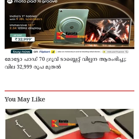
മോട്ടോ പാഡ് 70 ഗ്രൂവ് ടാബ്ലെറ്റ് വില്പന ആരംഭിച്ചു;
വില 32,999 രൂപ മുതൽ
You May Like