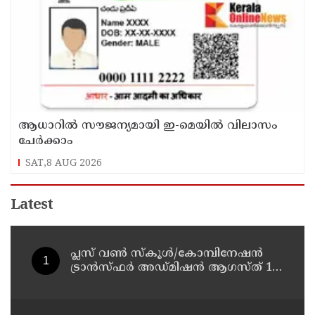
ആധാറിൽ സൗജന്യമായി ഇ-മെയിൽ വിലാസം
ചേർക്കാം
SAT,8 AUG 2026
Latest
പ്ലസ് വൺ സ്‌കൂൾ/കോമ്പിനേഷൻ
ട്രാൻസ്ഫർ അഡ്മിഷൻ ആഗസ്ത് 10,
11 തീയതികളിൽ