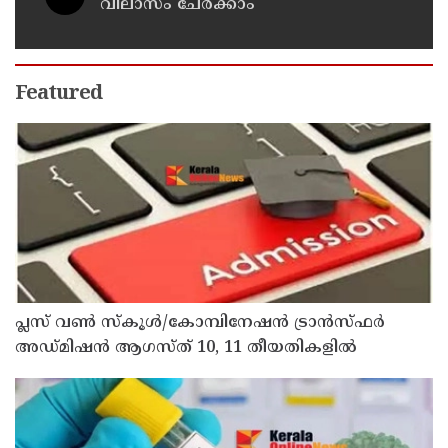
വിലാസം ചേർക്കാം
Featured
പ്ലസ് വൺ സ്‌കൂൾ/കോമ്പിനേഷൻ ട്രാൻസ്ഫർ
അഡ്മിഷൻ ആഗസ്ത് 10, 11 തീയതികളിൽ