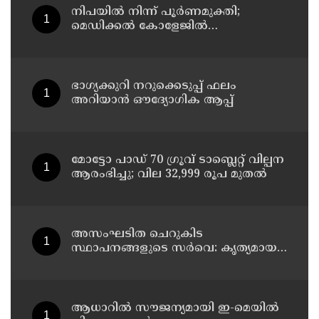
നിപയിൽ നിന്ന് പൂർണമുക്തി;
മെഡിക്കൽ കോളേജിൽ
ചികിത്സയിലിരുന്ന 43കാരൻ
വീട്ടിലേക്ക് മടങ്ങി
ഭാഗ്യക്കുറി നറുക്കെടുപ്പ് ഫലം
അറിയാൻ ഔദ്യോഗിക ആപ്പ്
മോട്ടോ പാഡ് 70 ഗ്രൂവ് ടാബ്ലെറ്റ് വില്പന
ആരംഭിച്ചു; വില 32,999 രൂപ മുതൽ
അസംഘടിത ചെറുകിട
സ്ഥാപനങ്ങളുടെ സർവെ: കൃത്യമായ
വിവരങ്ങൾ നൽകണമെന്ന് മുഖ്യമന്ത്രി
വി ഡി സതീശൻ
ആധാറിൽ സൗജന്യമായി ഇ-മെയിൽ