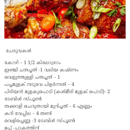
ചേരുവകൾ
കോഴി – 1 1/2 കിലോഗ്രാം
ഇഞ്ചി ചതച്ചത് -1 വലിയ കഷ്ണം
വെളുത്തുള്ളി ചതച്ചത് – 1
പച്ചമുളക് നടുവേ പിളർന്നത് – 4
പിരിയൻ മുളകുപൊടി (കശ്മീരി മുളക് പൊടി)- 2
ടേബിൾ സ്പൂൺ
തക്കാളി ചെറുതായി മുറിച്ചത് – 6 എണ്ണം
കറി വേപ്പില – 4 തണ്ട്
വെളിച്ചെണ്ണ -3 ടേബിൾ സ്പൂൺ
ഉപ്പ്‌ -പാകത്തിന്