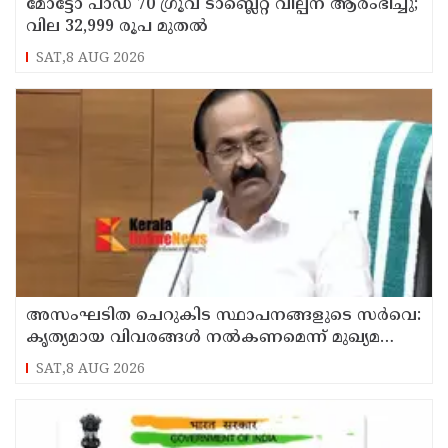
മോട്ടോ പാഡ് 70 ഗ്രൂവ് ടാബ്ലെറ്റ് വില്പന ആരംഭിച്ചു;
വില 32,999 രൂപ മുതൽ
SAT,8 AUG 2026
അസംഘടിത ചെറുകിട സ്ഥാപനങ്ങളുടെ സർവെ:
കൃത്യമായ വിവരങ്ങൾ നൽകണമെന്ന് മുഖ്യമന്ത്രി
വി ഡി സതീശൻ
SAT,8 AUG 2026