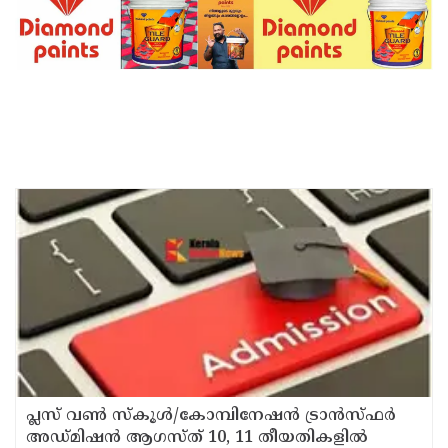
പ്ലസ് വൺ സ്‌കൂൾ/കോമ്പിനേഷൻ ട്രാൻസ്ഫർ
അഡ്മിഷൻ ആഗസ്ത് 10, 11 തീയതികളിൽ