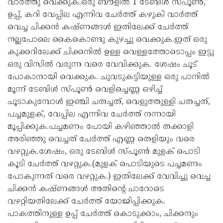
വാർത്തു വെക്കുക.ഒരു ബൗളിൽ 1 ടേബിൾ സ്പൂൺ,
ഉപ്പ്‌, കറി വേപ്പില എന്നിവ ചേർത്ത് കഴുകി വാർത്ത്
വെച്ച ചിക്കൻ കഷ്ണങ്ങൾ ഇതിലേക്ക് ചേർത്ത്
നല്ലപോലെ കൈകൊണ്ടു കുഴച്ചു വെക്കുക.ഇത് ഒരു
കുക്കറിലേക്ക് ചിക്കനിൽ ഉള്ള വെള്ളത്തോടൊപ്പം ഇട്ടു
ഒരു വിസിൽ വരുന്ന വരെ വേവിക്കുക. ശേഷം ചൂട്
പോകാനായി വെക്കുക. ചുവടുകട്ടിയുള്ള ഒരു പാനിൽ
മൂന്ന് ടേബിൾ സ്പൂൺ വെളിച്ചെണ്ണ ഒഴിച്ച്
ചൂടാകുമ്പോൾ ഇഞ്ചി ചതച്ചത്, വെളുത്തുള്ളി ചതച്ചത്,
പച്ചമുളക്, വേപ്പില എന്നിവ ചേർത്ത് നന്നായി
മൂപ്പിക്കുക.പച്ചമണം പോയി കഴിഞ്ഞാൽ തക്കാളി
അരിഞ്ഞു വെച്ചത് ചേർത്ത് എണ്ണ തെളിയും വരെ
വഴറ്റുക.ശേഷം, ഒരു ടേബിൾ സ്പൂൺ മുളക് പൊടി
കൂടി ചേർത്ത് വഴറ്റുക.(മുളക് പൊടിയുടെ പച്ചമണം
പോകുന്നത് വരെ വഴറ്റുക.) ഇതിലേക്ക് വേവിച്ചു വെച്ച
ചിക്കൻ കഷ്ണങ്ങൾ അതിന്റെ ചാറോടെ
വഴറ്റിയതിലേക്ക് ചേർത്ത് യോജിപ്പിക്കുക.
പാകത്തിനുള്ള ഉപ്പ് ചേർത്ത് കൊടുക്കാം, ചിക്കനും