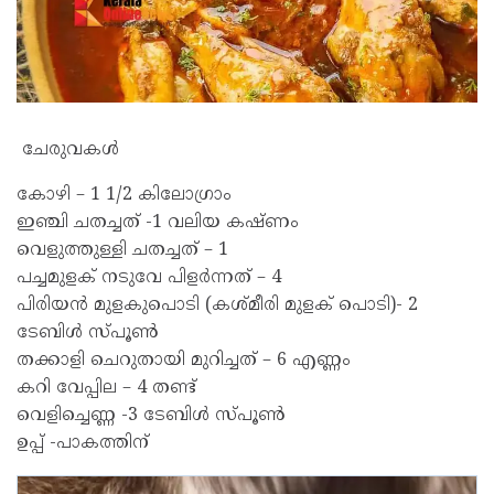
ചേരുവകൾ
കോഴി – 1 1/2 കിലോഗ്രാം
ഇഞ്ചി ചതച്ചത് -1 വലിയ കഷ്ണം
വെളുത്തുള്ളി ചതച്ചത് – 1
പച്ചമുളക് നടുവേ പിളർന്നത് – 4
പിരിയൻ മുളകുപൊടി (കശ്മീരി മുളക് പൊടി)- 2
ടേബിൾ സ്പൂൺ
തക്കാളി ചെറുതായി മുറിച്ചത് – 6 എണ്ണം
കറി വേപ്പില – 4 തണ്ട്
വെളിച്ചെണ്ണ -3 ടേബിൾ സ്പൂൺ
ഉപ്പ്‌ -പാകത്തിന്