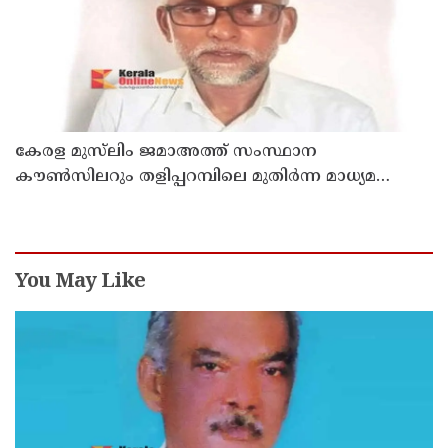
കേരള മുസ്‌ലിം ജമാഅത്ത് സംസ്ഥാന
കൗൺസിലറും തളിപ്പറമ്പിലെ മുതിർന്ന മാധ്യമ
പ്രവർത്തകനുമായ ബി എ അലി മൊഗ്രാൽ
നിര്യാതനായി
You May Like