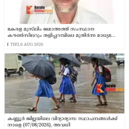
കേരള മുസ്‌ലിം ജമാഅത്ത് സംസ്ഥാന
കൗൺസിലറും തളിപ്പറമ്പിലെ മുതിർന്ന മാധ്യമ
പ്രവർത്തകനുമായ ബി എ അലി മൊഗ്രാൽ
THU,6 AUG 2026
നിര്യാതനായി
കണ്ണൂർ ജില്ലയിലെ വിദ്യാഭ്യാസ സ്ഥാപനങ്ങള്‍ക്ക്
നാളെ (07/08/2026), അവധി