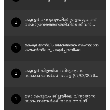
തമിഴ്‌നാട് സ്വദേശിയായ
സെയിൽസ്മാൻ തെങ്കാശിയിൽ
പിടിയിൽ
കണ്ണൂർ ചെറുപുഴയിൽ പ്രളയമുഖത്ത്
രക്ഷാപ്രവർത്തനത്തിനിടെ ജീവൻ
നഷ്ടപ്പെട്ട ആർ. രാജേഷിൻ്റെ ഭൗതിക
ശരീരത്തോട് അനാദരവ്
കാണിച്ചതായി ആരോപണം
കേരള മുസ്‌ലിം ജമാഅത്ത് സംസ്ഥാന
കൗൺസിലറും തളിപ്പറമ്പിലെ
മുതിർന്ന മാധ്യമ പ്രവർത്തകനുമായ
ബി എ അലി മൊഗ്രാൽ നിര്യാതനായി
കണ്ണൂർ ജില്ലയിലെ വിദ്യാഭ്യാസ
സ്ഥാപനങ്ങള്‍ക്ക് നാളെ (07/08/2026),
അവധി
മഴ : കോട്ടയം ജില്ലയിലെ വിദ്യാഭ്യാസ
സ്ഥാപനങ്ങൾക്ക് നാളെ അവധി