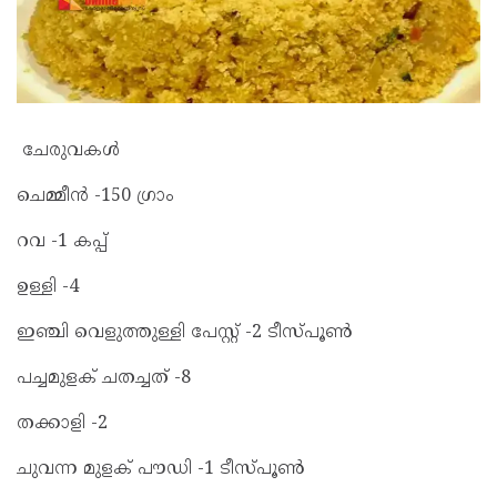
ചേരുവകൾ
ചെമ്മീൻ -150 ഗ്രാം
റവ -1 കപ്പ്
ഉള്ളി -4
ഇഞ്ചി വെളുത്തുള്ളി പേസ്റ്റ് -2 ടീസ്പൂൺ
പച്ചമുളക് ചതച്ചത് -8
തക്കാളി -2
ചുവന്ന മുളക് പൗഡി -1 ടീസ്പൂൺ