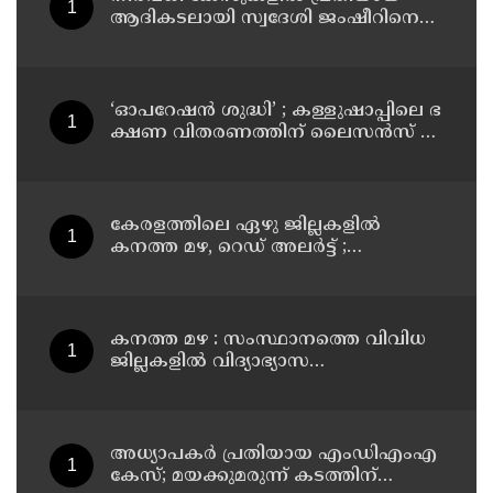
ആദികടലായി സ്വദേശി ജംഷീറിനെ
കാപ്പ ചുമത്തി ജയിലിലടച്ചു
‘ഓ​പ​റേ​ഷ​ൻ ശു​ദ്ധി’ ; ക​ള്ളു​ഷാ​പ്പി​ലെ ഭ​
ക്ഷ​ണ വി​ത​ര​ണ​ത്തി​ന് ലൈ​സ​ൻ​സ് നി​
ർ​ബ​ന്ധ​മാ​ക്കി ഉ​ത്ത​ര​വി​റ​ക്കി എ​ക്​​
സൈ​സ്​ വ​കു​പ്പ്​
കേരളത്തിലെ ഏഴു ജില്ലകളിൽ
കനത്ത മഴ, റെഡ് അലർട്ട് ;
നാലുജില്ലകളിൽ കടലാക്രമണത്തിന്
സാധ്യത
കനത്ത മഴ : സംസ്ഥാനത്തെ വിവിധ
ജില്ലകളിൽ വിദ്യാഭ്യാസ
സ്ഥാപനങ്ങൾക്ക് അവധി
അധ്യാപകര്‍ പ്രതിയായ എംഡിഎംഎ
കേസ്; മയക്കുമരുന്ന് കടത്തിന്