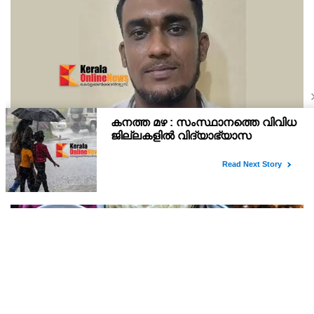
നിരവധി കേസുകളിൽ പ്രതിയായ ആദികടലായി
സ്വദേശി ജംഷീറിനെ കാപ്പ ചുമത്തി ജയിലിലടച്ചു
നിരവധി ക്രിമിനൽ കേസുകളിൽ പ്രതിയായ ആദി കടലായി സ്വദേശി
ജബ്ഷീർ എന്ന കല്ല് ജംഷി എന്ന ജംഷീറിനെ (35)കേരള
സാമൂഹിക വിരുദ്ധ പ്രവർത്തനങ്ങൾ തടയൽ (കാപ്പ) നിയമ പ്രകാരം
കണ്ണൂർ സെൻട്രൽ ജയിലിലടച്ചു.