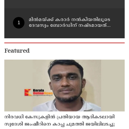
വിദ്യാര്‍ത്ഥികളെ ഉപയോഗിച്ചോ എന്ന്
സംശയം
മില്‍മയ്ക്ക് കരാര്‍ നല്‍കിയതിലൂടെ
ദേവസ്വം ബോര്‍ഡിന് നഷ്ടമായത്
രണ്ടേകാല്‍ കോടിയിലധികം രൂപ
Featured
നിരവധി കേസുകളിൽ പ്രതിയായ ആദികടലായി
സ്വദേശി ജംഷീറിനെ കാപ്പ ചുമത്തി ജയിലിലടച്ചു