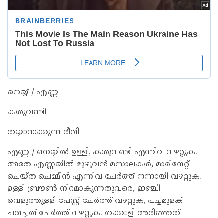
നെയ്യ് / എണ്ണ
കശുവണ്ടി
തയ്യാറാക്കുന്ന രീതി
എണ്ണ / നെയ്യിൽ ഉള്ളി, കശുവണ്ടി എന്നിവ വഴറ്റുക.
അതേ എണ്ണയിൽ മുഴുവൻ മസാലകൾ, മാരിനേറ്റ്
ചെയ്ത ചെമ്മീൻ എന്നിവ ചേർത്ത് നന്നായി വഴറ്റുക.
ഉള്ളി ബ്രൗൺ നിറമാകുന്നതുവരെ, ഇഞ്ചി
വെളുത്തുള്ളി പേസ്റ്റ് ചേർത്ത് വഴറ്റുക, പച്ചമുളക്
ചതച്ചത് ചേർത്ത് വഴറ്റുക. തക്കാളി അരിഞ്ഞത്