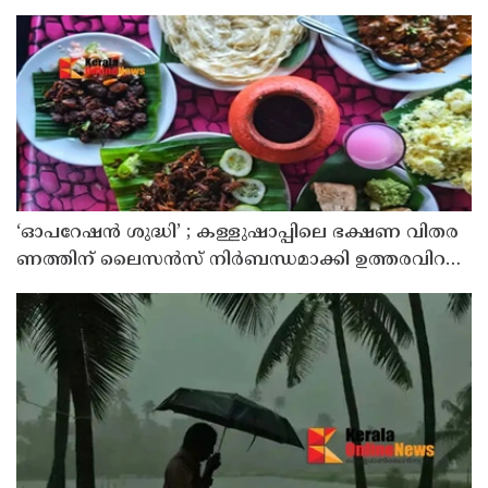
‘ഓ​പ​റേ​ഷ​ൻ ശു​ദ്ധി’ ; ക​ള്ളു​ഷാ​പ്പി​ലെ ഭ​ക്ഷ​ണ വി​ത​ര​
ണ​ത്തി​ന് ലൈ​സ​ൻ​സ് നി​ർ​ബ​ന്ധ​മാ​ക്കി ഉ​ത്ത​ര​വി​റ​
ക്കി എ​ക്​​സൈ​സ്​ വ​കു​പ്പ്​