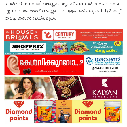
ചേർത്ത് നന്നായി വഴറ്റുക. മുളക് പൗഡർ, ഗരം മസാല
എന്നിവ ചേർത്ത് വഴറ്റുക. വെള്ളം ഒഴിക്കുക.1 1/2 കപ്പ്
തിളപ്പിക്കാൻ വയ്ക്കുക.