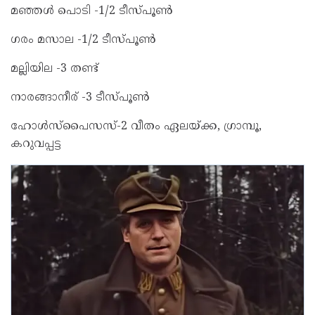
മഞ്ഞൾ പൊടി -1/2 ടീസ്പൂൺ
ഗരം മസാല -1/2 ടീസ്പൂൺ
മല്ലിയില -3 തണ്ട്
നാരങ്ങാനീര് -3 ടീസ്പൂൺ
ഹോൾസ്പൈസസ്‌-2 വീതം ഏലയ്ക്ക, ഗ്രാമ്പൂ,
കറുവപ്പട്ട