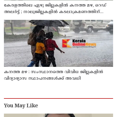
കേരളത്തിലെ ഏഴു ജില്ലകളിൽ കനത്ത മഴ, റെഡ്
അലർട്ട് ; നാലുജില്ലകളിൽ കടലാക്രമണത്തിന്
സാധ്യത
കനത്ത മഴ : സംസ്ഥാനത്തെ വിവിധ ജില്ലകളിൽ
വിദ്യാഭ്യാസ സ്ഥാപനങ്ങൾക്ക് അവധി
You May Like