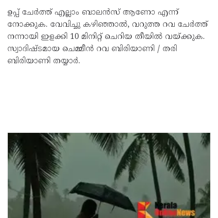
ഉപ്പ് ചേർത്ത് എല്ലാം ബാലൻസ് ആണോ എന്ന്
നോക്കുക. വേവിച്ചു കഴിഞ്ഞാൽ, വറുത്ത റവ ചേർത്ത്
നന്നായി ഇളക്കി 10 മിനിറ്റ് ചെറിയ തീയിൽ വയ്ക്കുക.
സ്വാദിഷ്ടമായ ചെമ്മീൻ റവ ബിരിയാണി / തരി
ബിരിയാണി തയ്യാർ.