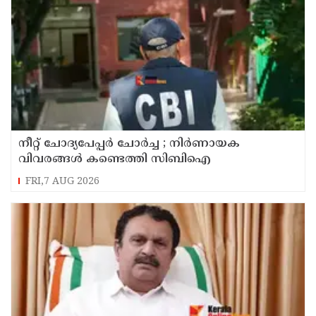
നീറ്റ് ചോദ്യപേപ്പർ ചോർച്ച ; നിർണായക
വിവരങ്ങൾ കണ്ടെത്തി സിബിഐ
FRI,7 AUG 2026