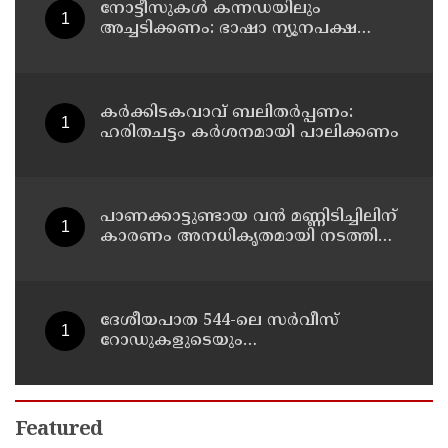
നോട്ടീസുകള്‍ കന്നഡയിലും
അച്ചടിക്കണം: ഭാഷാ ന്യൂനപക്ഷ
ജില്ലാ കമ്മിറ്റി യോഗം ചേര്‍ന്നു
കര്‍ക്കിടകവാവ് ബലിതര്‍പ്പണം:
ഹരിതചട്ടം കര്‍ശനമായി പാലിക്കണം
പാണക്കാട്ടുണ്ടായ വൻ മണ്ണിടിച്ചിലിന്
കാരണം അനധികൃതമായി നടത്തിയ
പാറപൊട്ടിക്കൽ ; മന്ത്രി പി.കെ.
കുഞ്ഞാലിക്കുട്ടി
ദേശീയപാത 544-ലെ സർവീസ്
റോഡുകളുടെയും
മേൽപ്പാലങ്ങളുടെയും നിർമ്മാണ
പ്രവൃത്തികൾ അടിയന്തരമായി
പൂർത്തിയാക്കണം ; നിതിൻ
ഗഡ്കരിയുമായി കൂടിക്കാഴ്ച നടത്തി
Featured
കെ. രാധാകൃഷ്ണൻ എം.പി