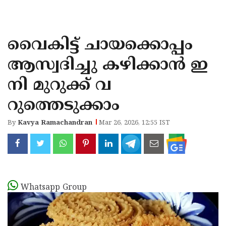
KOZHIKODE
WAYANAD
വൈകിട്ട് ചായക്കൊപ്പം
KANNUR
ആസ്വദിച്ചു കഴിക്കാൻ ഇ
KASARAGOD
നി മുറുക്ക് വ
റുത്തെടുക്കാം
By
Kavya Ramachandran
Mar 26, 2026, 12:55 IST
Whatsapp Group