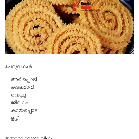
ചേരുവകൾ
അരിപ്പൊടി
കടലമാവ്
വെണ്ണ
ജീരകം
കായപ്പൊടി
ഉപ്പ്