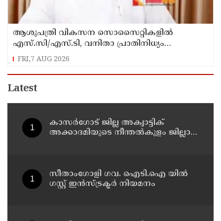
ആശുപത്രി വികസന സൊസൈറ്റികളിൽ
എസ്.സി/എസ്.ടി, വനിതാ പ്രാതിനിധ്യം
ഉൾപ്പെടുത്തി ഉത്തരവായി : മന്ത്രി കെ.മുരളീധരൻ
FRI,7 AUG 2026
Latest
കാസർ​ഗോട് ജില്ല അക്വാട്ടിക്
അക്കാദമിയുടെ നീന്തല്‍കുളം ജില്ലാ
കളക്ടര്‍ അര്‍ജുന്‍ പാണ്ഡ്യന്‍
സന്ദര്‍ശിച്ചു
സീതാംഗോളി ഗവ. ഐടി.ഐ യിൽ
ഗസ്റ്റ് ഇന്‍സ്ട്രക്ടര്‍ നിയമനം