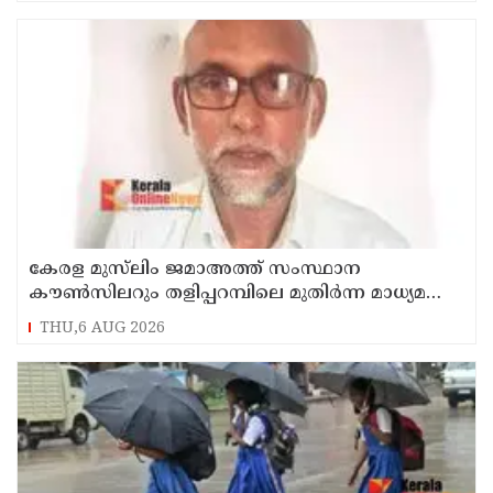
കേരള മുസ്‌ലിം ജമാഅത്ത് സംസ്ഥാന
കൗൺസിലറും തളിപ്പറമ്പിലെ മുതിർന്ന മാധ്യമ
പ്രവർത്തകനുമായ ബി എ അലി മൊഗ്രാൽ
THU,6 AUG 2026
നിര്യാതനായി