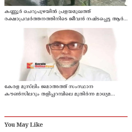
കണ്ണൂർ ചെറുപുഴയിൽ പ്രളയമുഖത്ത്
രക്ഷാപ്രവർത്തനത്തിനിടെ ജീവൻ നഷ്ടപ്പെട്ട ആർ.
രാജേഷിൻ്റെ ഭൗതിക ശരീരത്തോട് അനാദരവ്
കാണിച്ചതായി ആരോപണം
കേരള മുസ്‌ലിം ജമാഅത്ത് സംസ്ഥാന
കൗൺസിലറും തളിപ്പറമ്പിലെ മുതിർന്ന മാധ്യമ
പ്രവർത്തകനുമായ ബി എ അലി മൊഗ്രാൽ
നിര്യാതനായി
You May Like