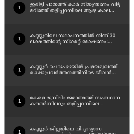
ഇരിട്ടി പായത്ത് കാർ നിയന്ത്രണം വിട്ട്
മറിഞ്ഞ് തളിപ്പറമ്പിലെ ആദ്യ കാല
കോണ്‍ഗ്രസ് നേതാവ് മരിച്ചു
കണ്ണൂരിലെ സ്ഥാപനത്തിൽ നിന്ന് 30
ലക്ഷത്തിന്റെ സിഗരറ്റ് മോഷണം:
തമിഴ്‌നാട് സ്വദേശിയായ
സെയിൽസ്മാൻ തെങ്കാശിയിൽ
പിടിയിൽ
കണ്ണൂർ ചെറുപുഴയിൽ പ്രളയമുഖത്ത്
രക്ഷാപ്രവർത്തനത്തിനിടെ ജീവൻ
നഷ്ടപ്പെട്ട ആർ. രാജേഷിൻ്റെ ഭൗതിക
ശരീരത്തോട് അനാദരവ്
കാണിച്ചതായി ആരോപണം
കേരള മുസ്‌ലിം ജമാഅത്ത് സംസ്ഥാന
കൗൺസിലറും തളിപ്പറമ്പിലെ
മുതിർന്ന മാധ്യമ പ്രവർത്തകനുമായ
ബി എ അലി മൊഗ്രാൽ നിര്യാതനായി
കണ്ണൂർ ജില്ലയിലെ വിദ്യാഭ്യാസ