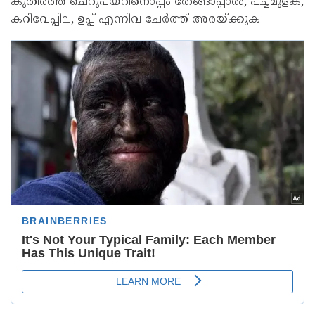
കുതിര്‍ത്ത ചെറുപയറിനൊപ്പം തേങ്ങാപ്പാല്‍, പച്ചമുളക്,
കറിവേപ്പില, ഉപ്പ് എന്നിവ ചേര്‍ത്ത് അരയ്ക്കുക