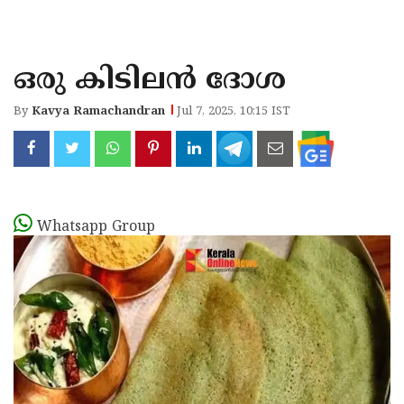
KOZHIKODE
WAYANAD
ഒരു കിടിലന്‍ ദോശ
KANNUR
By
Kavya Ramachandran
Jul 7, 2025, 10:15 IST
KASARAGOD
Whatsapp Group