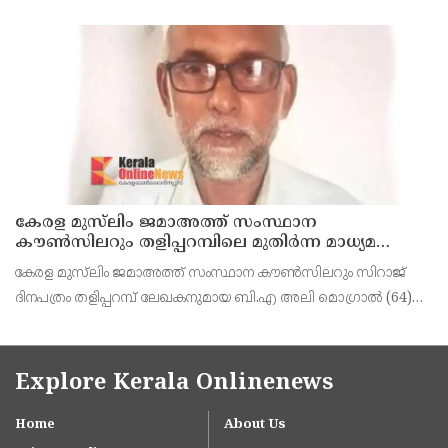
രാജേഷിനോട് അനാദരവ് കാണിച്ചതായി ആരോപണം. രാജേഷിന്റെ
മൃതദേഹം തിരുവനന്തപുരത്തെ
കേരള മുസ്‌ലിം ജമാഅത്ത് സംസ്ഥാന
കൗൺസിലറും തളിപ്പറമ്പിലെ മുതിർന്ന മാധ്യമ
പ്രവർത്തകനുമായ ബി എ അലി മൊഗ്രാൽ
കേരള മുസ്‌ലിം ജമാഅത്ത് സംസ്ഥാന കൗൺസിലറും സിറാജ്
നിര്യാതനായി
ദിനപത്രം തളിപ്പറമ്പ് ലേഖകനുമായ ബി.എ അലി മൊഗ്രാൽ (64)
അന്തരിച്ചു. തളിപ്പറമ്പ് പ്രസ്‌ ഫോറം പ്രസിഡൻ്റ്, കേരള മുസ്‌ലിം
ജമാഅത്ത് ജില്ലാ സെക്രട്ടറി, എസ്.വൈ.എ
Explore Kerala Onlinenews
Home
About Us