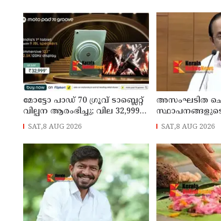
തീയതികളിൽ
വീട്ടിലേക്ക് മടങ്ങ
മോട്ടോ പാഡ് 70 ഗ്രൂവ് ടാബ്ലെറ്റ്
അസംഘടിത ചെ
വില്പന ആരംഭിച്ചു; വില 32,999
സ്ഥാപനങ്ങളുട
രൂപ മുതൽ
കൃത്യമായ വിവ
SAT,8 AUG 2026
SAT,8 AUG 2026
നൽകണമെന്ന് മുഖ
ഡി സതീശൻ