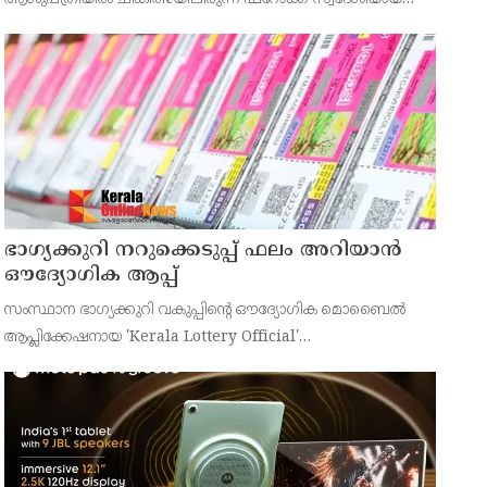
43കാരനെ ഡിസ്ചാർജ് ചെയ്തു.
ഭാഗ്യക്കുറി നറുക്കെടുപ്പ് ഫലം അറിയാൻ
ഔദ്യോഗിക ആപ്പ്
സംസ്ഥാന ഭാഗ്യക്കുറി വകുപ്പിന്റെ ഔദ്യോഗിക മൊബൈൽ
ആപ്ലിക്കേഷനായ 'Kerala Lottery Official'
പൊതുജനങ്ങൾക്ക് ലഭ്യമാണെന്ന് കേരള സംസ്ഥാന
ഭാഗ്യക്കുറി വകുപ്പ് ഡയറക്ടർ അഞ്ജു കെ എസ് അറിയിച്ചു.