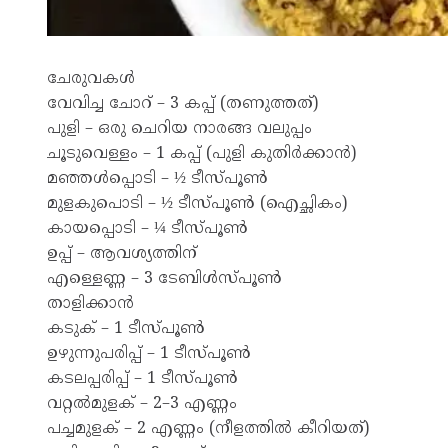
ചേരുവകൾ
വേവിച്ച ചോറ് – 3 കപ്പ് (തണുത്തത്)
പുളി – ഒരു ചെറിയ നാരങ്ങ വലുപ്പം
ചൂടുവെള്ളം – 1 കപ്പ് (പുളി കുതിർക്കാൻ)
മഞ്ഞൾപ്പൊടി – ½ ടീസ്പൂൺ
മുളകുപൊടി – ½ ടീസ്പൂൺ (ഐച്ഛികം)
കായപ്പൊടി – ¼ ടീസ്പൂൺ
ഉപ്പ് – ആവശ്യത്തിന്
എള്ളെണ്ണ – 3 ടേബിൾസ്പൂൺ
താളിക്കാൻ
കടുക് – 1 ടീസ്പൂൺ
ഉഴുന്നുപരിപ്പ് – 1 ടീസ്പൂൺ
കടലപ്പരിപ്പ് – 1 ടീസ്പൂൺ
വറ്റൽമുളക് – 2–3 എണ്ണം
പച്ചമുളക് – 2 എണ്ണം (നീളത്തിൽ കീറിയത്)