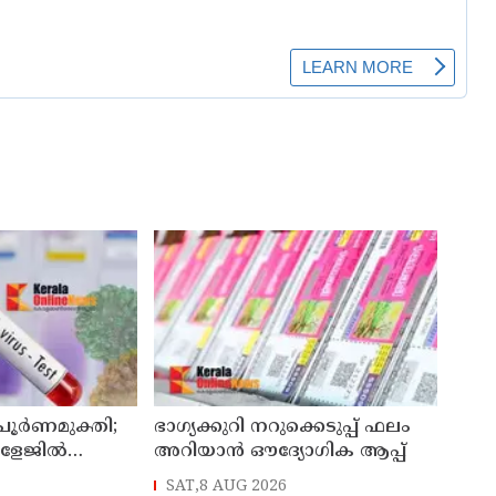
 പൂർണമുക്തി;
ഭാഗ്യക്കുറി നറുക്കെടുപ്പ് ഫലം
ോളേജിൽ
അറിയാൻ ഔദ്യോഗിക ആപ്പ്
ന്ന 43കാരൻ
SAT,8 AUG 2026