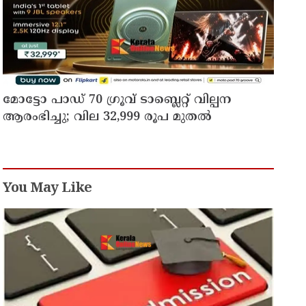
മോട്ടോ പാഡ് 70 ഗ്രൂവ് ടാബ്ലെറ്റ് വില്പന
ആരംഭിച്ചു; വില 32,999 രൂപ മുതൽ
You May Like