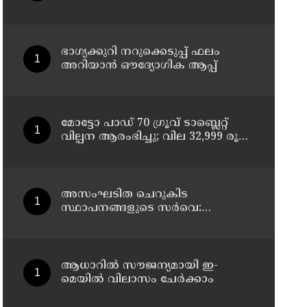
ചികിത്സയിലിരുന്ന 43കാരൻ
വീട്ടിലേക്ക് മടങ്ങി
ഭാഗ്യക്കുറി നറുക്കെടുപ്പ് ഫലം
അറിയാൻ ഔദ്യോഗിക ആപ്പ്
മോട്ടോ പാഡ് 70 ഗ്രൂവ് ടാബ്ലെറ്റ്
വില്പന ആരംഭിച്ചു; വില 32,999 രൂപ
മുതൽ
അസംഘടിത ചെറുകിട
സ്ഥാപനങ്ങളുടെ സർവെ:
കൃത്യമായ വിവരങ്ങൾ
നൽകണമെന്ന് മുഖ്യമന്ത്രി വി ഡി
സതീശൻ
ആധാറിൽ സൗജന്യമായി ഇ-
മെയിൽ വിലാസം ചേർക്കാം