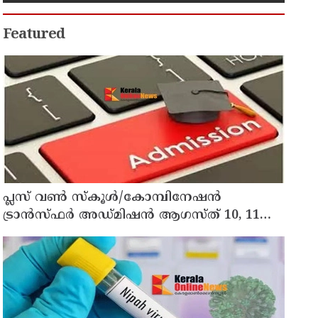
Featured
പ്ലസ് വൺ സ്‌കൂൾ/കോമ്പിനേഷൻ
ട്രാൻസ്ഫർ അഡ്മിഷൻ ആഗസ്ത് 10, 11
തീയതികളിൽ