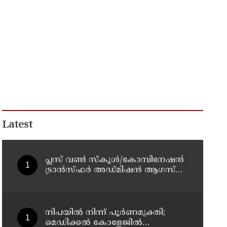
Latest
പ്ലസ് വൺ സ്‌കൂൾ/കോമ്പിനേഷൻ
ട്രാൻസ്ഫർ അഡ്മിഷൻ ആഗസ്ത്
10, 11 തീയതികളിൽ
നിപയിൽ നിന്ന് പൂർണമുക്തി;
മെഡിക്കൽ കോളേജിൽ