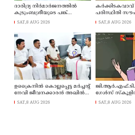
ദാരിദ്ര്യ നിർമാർജനത്തിൽ
കർക്കിടകവാവ്
കുടുംബശ്രീയുടെ പങ്ക്
പരിസ്ഥിതി സൗ
ശ്രദ്ധേയം: മന്ത്രി ഒ. ജെ. ജനീഷ്
കർശന നിർദ്ദേ
SAT,8 AUG 2026
SAT,8 AUG 2026
ശുചിത്വ മിഷൻ
ഉക്രൈനിൽ കൊല്ലപ്പെട്ട മർച്ചന്റ്
ജി.ആർ.എഫ്.ടി.
നേവി ജീവനക്കാരൻ അഖിൽ
ഗേൾസ് സ്‌കൂള
ജോയലിന്റെ വീട് മന്ത്രി അനൂപ്
നിയമനം
SAT,8 AUG 2026
SAT,8 AUG 2026
ജേക്കബ്ബ് സന്ദർശിച്ചു