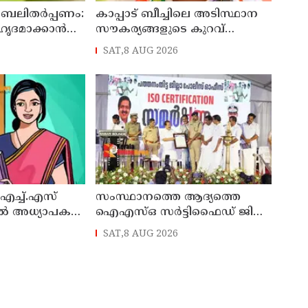
 ബലിതർപ്പണം:
കാപ്പാട് ബീച്ചിലെ അടിസ്ഥാന
ഹൃദമാക്കാൻ
സൗകര്യങ്ങളുടെ കുറവ്
ശവുമായി
പരിഹരിക്കും : മന്ത്രി പി.സി
SAT,8 AUG 2026
വിഷ്ണുനാഥ്
എച്ച്.എസ്
സംസ്ഥാനത്തെ ആദ്യത്തെ
ിൽ അധ്യാപക
ഐഎസ്ഒ സർട്ടിഫൈഡ് ജില്ല
പൊലീസ് ഓഫീസ്
SAT,8 AUG 2026
പത്തനംതിട്ടയിൽ