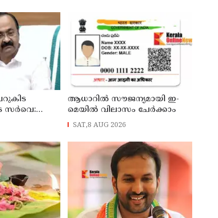
ി
റുകിട
ആധാറിൽ സൗജന്യമായി ഇ-
െ സർവെ:
മെയിൽ വിലാസം ചേർക്കാം
രങ്ങൾ
SAT,8 AUG 2026
്യമന്ത്രി വി