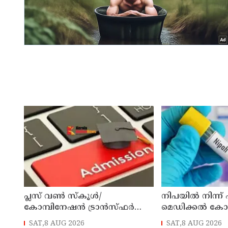
പ്ലസ് വൺ സ്‌കൂൾ/
നിപയിൽ നിന്ന്
കോമ്പിനേഷൻ ട്രാൻസ്ഫർ
മെഡിക്കൽ ക
അഡ്മിഷൻ ആഗസ്ത് 10, 11
ചികിത്സയിലിരു
SAT,8 AUG 2026
SAT,8 AUG 2026