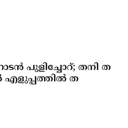
നാടൻ പുളിച്ചോറ്; തനി ത
ടിൽ എളുപ്പത്തിൽ ത