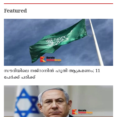
Featured
സൗദിയിലെ നജ്റാനില്‍ ഹൂതി ആക്രമണം; 11
പേര്‍ക്ക് പരിക്ക്