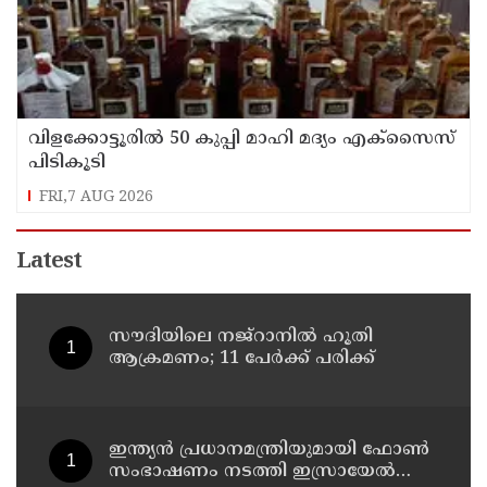
വിളക്കോട്ടൂരിൽ 50 കുപ്പി മാഹി മദ്യം എക്സൈസ്
പിടികൂടി
FRI,7 AUG 2026
Latest
സൗദിയിലെ നജ്റാനില്‍ ഹൂതി
ആക്രമണം; 11 പേര്‍ക്ക് പരിക്ക്
ഇന്ത്യൻ പ്രധാനമന്ത്രിയുമായി ഫോൺ
സംഭാഷണം നടത്തി ഇസ്രായേൽ