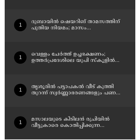
പ്രധാനമന്ത്രി ബിന‍്യമിൻ നെതന്യാഹു
ദുബായില്‍ ഷെയറിങ് താമസത്തിന്
പുതിയ നിയമം; മാസം
അവസാനത്തോടെ പ്രാബല്യത്തില്‍
വെള്ളം ചേര്‍ത്ത് ഉച്ചഭക്ഷണം;
ഉത്തര്‍പ്രദേശിലെ യുപി സ്‌കൂളില്‍
പ്രധാനാധ്യാപകന് സസ്‌പെന്‍ഷന്‍
തൃശൂരിൽ പട്ടാപകൽ വീട് കുത്തി
തുറന്ന് സ്വർണ്ണാഭരണങ്ങളും പണവും
കവർന്നു
മസാലയുടെ കിടിലൻ രുചിയിൽ
വീട്ടുകാരെ കൊതിപ്പിക്കുന്ന
സ്പെഷ്യൽ വിഭവം