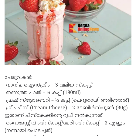
ചേരുവകൾ:
വാനില ഐസ്ക്രീം – 3 വലിയ സ്കൂപ്പ്
തണുത്ത പാൽ – ¾ കപ്പ് (180ml)
ഫ്രഷ് സ്ട്രോബെറി – ½ കപ്പ് (ചെറുതായി അരിഞ്ഞത്)
ക്രീം ചീസ് (Cream Cheese) – 2 ടേബിൾസ്പൂൺ (30g) -
ഇതാണ് ചീസ്കേക്കിന്റെ രുചി നൽകുന്നത്
ഡൈജസ്റ്റീവ് ബിസ്ക്കറ്റ്/മേരി ബിസ്ക്കറ്റ് – 3 എണ്ണം
(നന്നായി പൊടിച്ചത്)