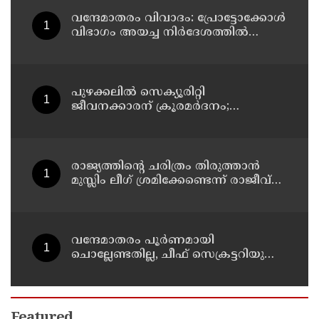
വന്ദേമാതരം വിവാദം: പ്രോട്ടോക്കോള്‍
വിഭാഗം അയച്ച നിര്‍ദേശത്തില്‍
വന്ദേമാതരത്തെ കുറിച്ച് പരാമര്‍ശമില്ല;
നിര്‍ദേശം ദേശീയ ഗാനം
ആലപിക്കാന്‍
പുഴക്കലില്‍ സെക്യൂരിറ്റി
ജീവനക്കാരന് ക്രൂരമര്‍ദനം;
യുവാക്കള്‍ക്കായി അന്വേഷണം
തുടരുന്നു
രാജ്യത്തിന്റെ ചരിത്രം തിരുത്താന്‍
മുസ്ലിം ലീഗ് ശ്രമിക്കേണ്ടെന്ന് രാജീവ്
ചന്ദ്രശേഖര്‍; സവര്‍ക്കര്‍ ചോദ്യ വിവാ?
ദത്തില്‍ പ്രതികരണം
വന്ദേമാതരം പൂര്‍ണമായി
ചൊല്ലേണ്ടതില്ല, ചീഫ് സെക്രട്ടറിയുടെ
സര്‍ക്കുലര്‍ സംബന്ധിച്ച്
മുഖ്യമന്ത്രിയുമായി സംസാരിക്കാമെന്ന്
പി കെ കുഞ്ഞാലിക്കുട്ടി
Featured