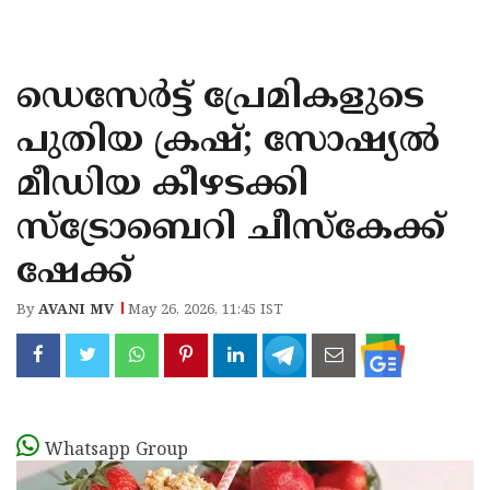
KOZHIKODE
WAYANAD
ഡെസേർട്ട് പ്രേമികളുടെ
KANNUR
പുതിയ ക്രഷ്; സോഷ്യൽ
KASARAGOD
മീഡിയ കീഴടക്കി
സ്ട്രോബെറി ചീസ്കേക്ക്
ഷേക്ക്
By
AVANI MV
May 26, 2026, 11:45 IST
Whatsapp Group