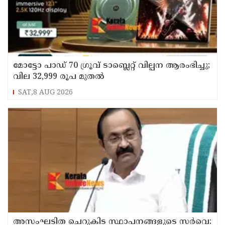
മോട്ടോ പാഡ് 70 ഗ്രൂവ് ടാബ്ലെറ്റ് വില്പന ആരംഭിച്ചു;
വില 32,999 രൂപ മുതൽ
SAT,8 AUG 2026
അസംഘടിത ചെറുകിട സ്ഥാപനങ്ങളുടെ സർവെ: