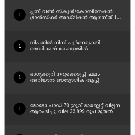
പ്ലസ് വൺ സ്‌കൂൾ/കോമ്പിനേഷൻ
ട്രാൻസ്ഫർ അഡ്മിഷൻ ആഗസ്ത് 10,
11 തീയതികളിൽ
നിപയിൽ നിന്ന് പൂർണമുക്തി;
മെഡിക്കൽ കോളേജിൽ
ചികിത്സയിലിരുന്ന 43കാരൻ
വീട്ടിലേക്ക് മടങ്ങി
ഭാഗ്യക്കുറി നറുക്കെടുപ്പ് ഫലം
അറിയാൻ ഔദ്യോഗിക ആപ്പ്
മോട്ടോ പാഡ് 70 ഗ്രൂവ് ടാബ്ലെറ്റ് വില്പന
ആരംഭിച്ചു; വില 32,999 രൂപ മുതൽ