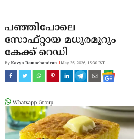
KOZHIKODE
WAYANAD
പഞ്ഞിപോലെ
KANNUR
സോഫ്റ്റായ മധുരമൂറും
KASARAGOD
കേക്ക് റെഡി
By
Kavya Ramachandran
May 26, 2026, 15:30 IST
Whatsapp Group