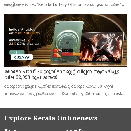
ആപ്ലിക്കേഷനായ 'Kerala Lottery Official' പൊതുജനങ്ങൾക്ക്
ലഭ്യമാണെന്ന് കേരള സംസ്ഥാന ഭാഗ്യക്കുറി വകുപ്പ് ഡയറക്ടർ
അഞ്ജു കെ എസ് അറിയിച്ചു.
മോട്ടോ പാഡ് 70 ഗ്രൂവ് ടാബ്ലെറ്റ് വില്പന ആരംഭിച്ചു;
വില 32,999 രൂപ മുതൽ
മോട്ടോറോളയുടെ പുതിയ ടാബ്‌ലെറ്റ് മോട്ടോ പാഡ് 70 ഗ്രൂവ്
ഇന്ത്യയിൽ വിൽപ്പനയ്‌ക്കെത്തി. 8ജിബി റാം, 256ജിബി സ്റ്റോറേജ്
പതിപ്പിന് 36,999 രൂപയാണ് ലോഞ്ച് വില. ബാങ്ക് ഓഫറുകൾ
ഉൾപ്പെടെ 32,999 രൂപയാണ് ഫലപ്രദമായ
Explore Kerala Onlinenews