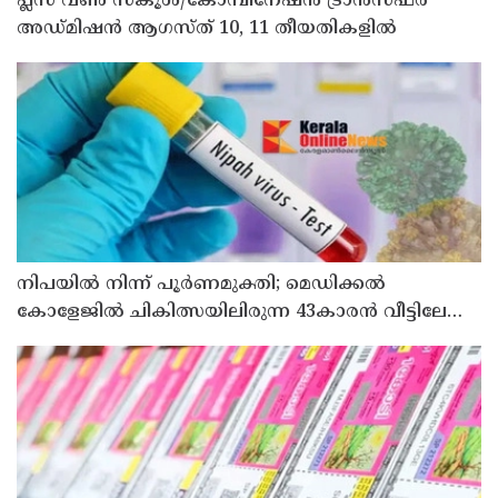
പ്ലസ് വൺ സ്‌കൂൾ/കോമ്പിനേഷൻ ട്രാൻസ്ഫർ
അഡ്മിഷൻ ആഗസ്ത് 10, 11 തീയതികളിൽ
നിപയിൽ നിന്ന് പൂർണമുക്തി; മെഡിക്കൽ
കോളേജിൽ ചികിത്സയിലിരുന്ന 43കാരൻ വീട്ടിലേക്ക്
മടങ്ങി