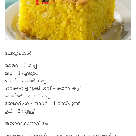
ചേരുവകൾ
മൈദ – 1 കപ്പ്
മുട്ട – 1 എണ്ണം
പാൽ – കാൽ കപ്പ്
ശർക്കര ഉരുക്കിയത് – കാൽ കപ്പ്
ഓയിൽ – കാൽ കപ്പ്
ബേക്കിംഗ് പൗഡർ – 1 ടീസ്പൂൺ
ഉപ്പ് – 2 നുള്ള്
തയ്യാറാകുന്നവിധം