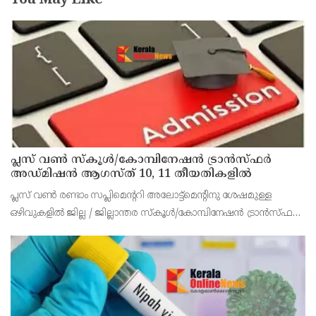
You May Like
പ്ലസ് വൺ സ്‌കൂൾ/കോമ്പിനേഷൻ ട്രാൻസ്ഫർ
അഡ്മിഷൻ ആഗസ്ത് 10, 11 തീയതികളിൽ
പ്ലസ് വൺ രണ്ടാം സപ്ലിമെന്ററി അലോട്ട്‌മെന്റിനു ശേഷമുള്ള
ഒഴിവുകളിൽ ജില്ല / ജില്ലാന്തര സ്‌കൂൾ/കോമ്പിനേഷൻ ട്രാൻസ്ഫർ
അലോട്ട്‌മെന്റിനായി അപേക്ഷിക്കാനുള്ള അവസരം ആഗസ്റ്റ് 7 ന്
വൈകിട്ട് 4 മണി വരെ നൽകിയിരുന്നു