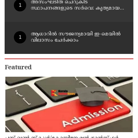
അസംഘടിത ചെറുകിട
സ്ഥാപനങ്ങളുടെ സർവെ: കൃത്യമായ
വിവരങ്ങൾ നൽകണമെന്ന് മുഖ്യമന്ത്രി
വി ഡി സതീശൻ
ആധാറിൽ സൗജന്യമായി ഇ-മെയിൽ
വിലാസം ചേർക്കാം
Featured