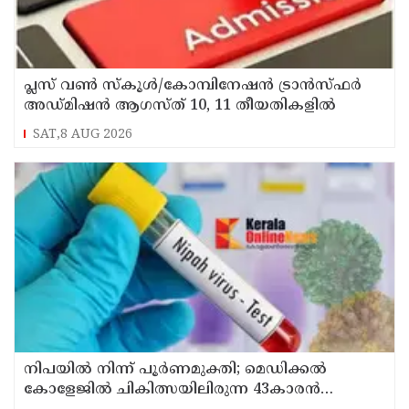
പ്ലസ് വൺ സ്‌കൂൾ/കോമ്പിനേഷൻ ട്രാൻസ്ഫർ
അഡ്മിഷൻ ആഗസ്ത് 10, 11 തീയതികളിൽ
SAT,8 AUG 2026
നിപയിൽ നിന്ന് പൂർണമുക്തി; മെഡിക്കൽ
കോളേജിൽ ചികിത്സയിലിരുന്ന 43കാരൻ