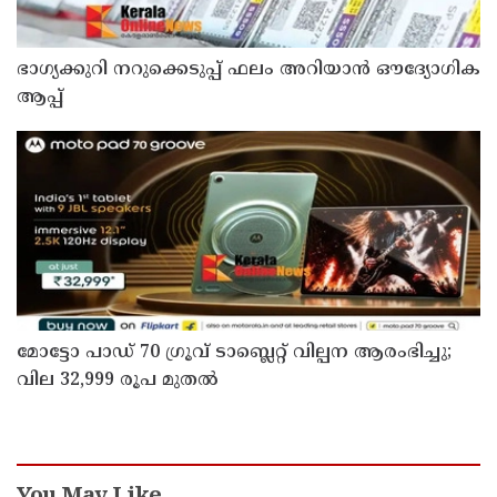
ഭാഗ്യക്കുറി നറുക്കെടുപ്പ് ഫലം അറിയാൻ ഔദ്യോഗിക
ആപ്പ്
മോട്ടോ പാഡ് 70 ഗ്രൂവ് ടാബ്ലെറ്റ് വില്പന ആരംഭിച്ചു;
വില 32,999 രൂപ മുതൽ