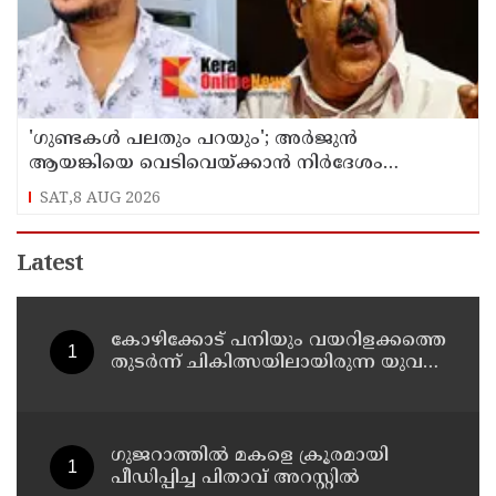
'ഗുണ്ടകൾ പലതും പറയും'; അർജുൻ
ആയങ്കിയെ വെടിവെയ്ക്കാൻ നിർദേശം
നൽകിയിട്ടില്ലെന്ന് രമേശ് ചെന്നിത്തല
SAT,8 AUG 2026
Latest
കോഴിക്കോട് പനിയും വയറിളക്കത്തെ
തുടര്‍ന്ന് ചികിത്സയിലായിരുന്ന യുവതി
മരിച്ചു
ഗുജറാത്തില്‍ മകളെ ക്രൂരമായി
പീഡിപ്പിച്ച പിതാവ് അറസ്റ്റില്‍