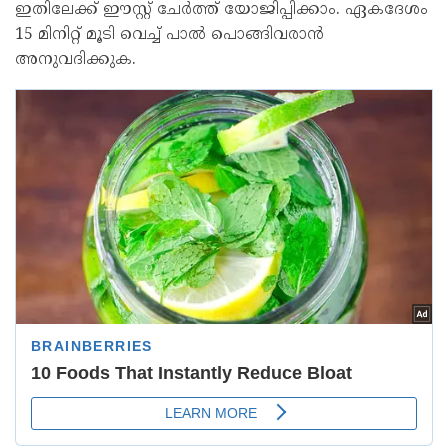
ഇതിലേക്ക് ഈസ്റ്റ് ചേർത്ത് യോജിപ്പിക്കാം. ഏകദേശം
15 മിനിറ്റ് മൂടി വെച്ച് പാൽ പൊങ്ങിവരാൻ
അനുവദിക്കുക.