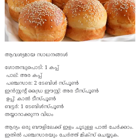
ആവശ്യമായ സാധനങ്ങൾ
ഗോതമ്പുപൊടി: 1 കപ്പ്
പാല്: അര കപ്പ്
പഞ്ചസാര: 2 ടേബിൾ സ്പൂൺ
ഇൻസ്റ്റന്റ് ഡ്രൈ ഈസ്റ്റ്: അര ടീസ്പൂൺ
ഉപ്പ്: കാൽ ടീസ്പൂൺ
ബട്ടർ: 1 ടേബിൾസ്പൂൺ
തയ്യാറാക്കുന്ന വിധം
ആദ്യം ഒരു ബൗളിലേക്ക് ഇളം ചൂടുള്ള പാൽ ചേർക്കാം.
ഇതിൽ പഞ്ചസാരയും ചേർത്ത് മിക്സ് ചെയ്യുക.