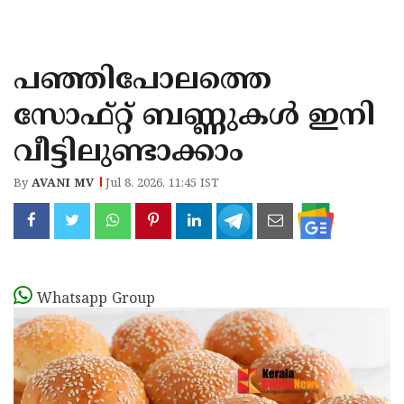
KOZHIKODE
WAYANAD
പഞ്ഞിപോലത്തെ
KANNUR
സോഫ്റ്റ് ബണ്ണുകൾ ഇനി
KASARAGOD
വീട്ടിലുണ്ടാക്കാം
By
AVANI MV
Jul 8, 2026, 11:45 IST
Whatsapp Group