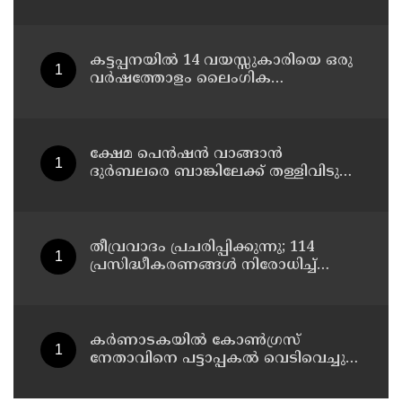
കട്ടപ്പനയില്‍ 14 വയസ്സുകാരിയെ ഒരു
വര്‍ഷത്തോളം ലൈംഗിക
പീഡനത്തിന് ഇരയാക്കി; രണ്ടാനച്ഛൻ
പിടിയില്‍
ക്ഷേമ പെന്‍ഷന്‍ വാങ്ങാന്‍
ദുര്‍ബലരെ ബാങ്കിലേക്ക് തള്ളിവിടുന്ന
യുഡിഎഫ്, വയോജനങ്ങള്‍ എല്ലാ
മാസവും ബാങ്കിലെത്തണം, ചെറിയ
ലാഭത്തിനുവേണ്ടി പാവങ്ങളെ
ദുരിതത്തിലാക്കണോ?
തീവ്രവാദം പ്രചരിപ്പിക്കുന്നു; 114
പ്രസിദ്ധീകരണങ്ങൾ നിരോധിച്ച്
മഹാരാഷ്ട്ര
കർണാടകയിൽ കോൺഗ്രസ്
നേതാവിനെ പട്ടാപ്പകൽ വെടിവെച്ചു
കൊലപ്പെടുത്തി