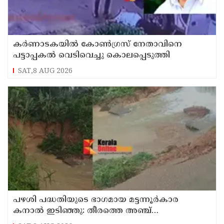
കർണാടകയിൽ കോൺഗ്രസ് നേതാവിനെ
പട്ടാപ്പകൽ വെടിവെച്ചു കൊലപ്പെടുത്തി
SAT,8 AUG 2026
പഴശി പദ്ധതിയുടെ ഭാഗമായ മട്ടന്നൂർകാര
കനാൽ ഇടിഞ്ഞു: തീരത്തെ അഞ്ച്
കുടുംബങ്ങളെ മാറ്റി