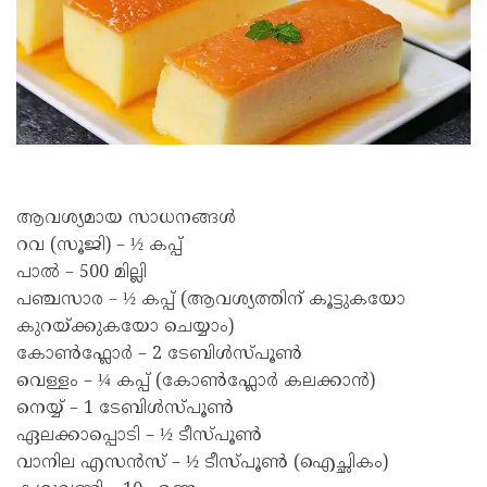
ആവശ്യമായ സാധനങ്ങൾ
റവ (സൂജി) – ½ കപ്പ്
പാൽ – 500 മില്ലി
പഞ്ചസാര – ½ കപ്പ് (ആവശ്യത്തിന് കൂട്ടുകയോ
കുറയ്ക്കുകയോ ചെയ്യാം)
കോൺഫ്ലോർ – 2 ടേബിൾസ്പൂൺ
വെള്ളം – ¼ കപ്പ് (കോൺഫ്ലോർ കലക്കാൻ)
നെയ്യ് – 1 ടേബിൾസ്പൂൺ
ഏലക്കാപ്പൊടി – ½ ടീസ്പൂൺ
വാനില എസൻസ് – ½ ടീസ്പൂൺ (ഐച്ഛികം)