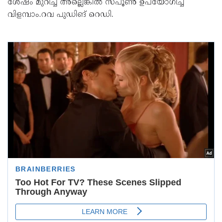
ശേഷം മുറിച്ച് അല്ലെങ്കിൽ സ്പൂൺ ഉപയോഗിച്ച്
വിളമ്പാം.റവ പുഡിങ് റെ‍ഡി.