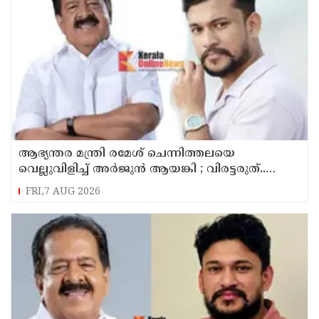
ആഭ്യന്തര മന്ത്രി രമേശ് ചെന്നിത്തലയെ
വെല്ലുവിളിച്ച് അ‍ർജുൻ ആയങ്കി ; വിരട്ടരുത്..
വളർന്ന പാർട്ടി വേറെയാണ് !
FRI,7 AUG 2026