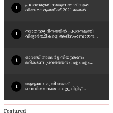
പ്രധാനമന്ത്രി നരേന്ദ്ര മോദിയുടെ
വിദേശയാത്രയ്ക്ക് 2021 മുതല്‍
ചെലവായത് 558കോടി രൂപ
സ്വാതന്ത്ര്യ ദിനത്തില്‍ പ്രധാനമന്ത്രി
വിദ്യാര്‍ത്ഥികളെ അഭിസംബോധന
ചെയ്യണം; ആവശ്യവുമായി അഭിജീത്
ദീപ്കെ
ഓറഞ്ച് അലേര്‍ട്ട് നിയന്ത്രണം
മറികടന്ന് പ്രവര്‍ത്തനം; എം എം
മണിയുടെ സഹോദരന്‍ നടത്തുന്ന
സിപ് ലൈന്‍ പൂട്ടിച്ച് അധികൃതര്‍
ആഭ്യന്തര മന്ത്രി രമേശ്
ചെന്നിത്തലയെ വെല്ലുവിളിച്ച്
അ‍ർജുൻ ആയങ്കി ; വിരട്ടരുത്..
വളർന്ന പാർട്ടി വേറെയാണ് !
Featured