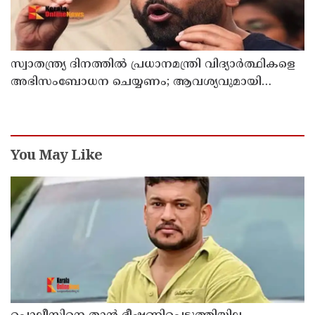
സ്വാതന്ത്ര്യ ദിനത്തില്‍ പ്രധാനമന്ത്രി വിദ്യാര്‍ത്ഥികളെ
അഭിസംബോധന ചെയ്യണം; ആവശ്യവുമായി
അഭിജീത് ദീപ്കെ
You May Like