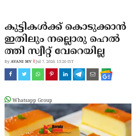
KOZHIKODE
WAYANAD
കുട്ടികൾക്ക് കൊടുക്കാൻ
KANNUR
ഇതിലും നല്ലൊരു ഹെൽ
KASARAGOD
ത്തി സ്വീറ്റ് വേറെയില്ല
By
AVANI MV
Jul 7, 2026, 13:20 IST
Whatsapp Group