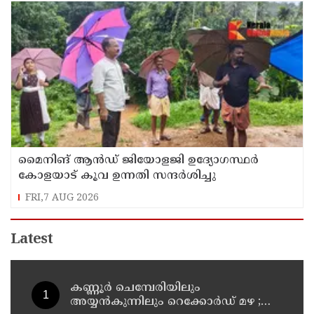
മൈനിങ് ആൻഡ്​ ജിയോളജി ഉദ്യോഗസ്ഥർ
കോളയാട് കൂവ ഉന്നതി സന്ദർശിച്ചു
FRI,7 AUG 2026
Latest
കണ്ണൂർ ചെമ്പേരിയിലും
അയ്യൻകുന്നിലും റെക്കോർഡ് മഴ ;