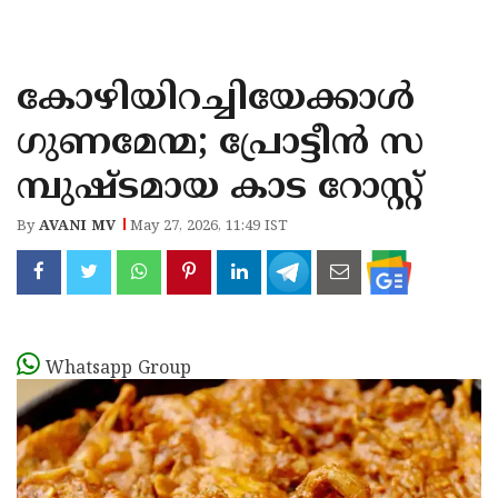
KOZHIKODE
WAYANAD
കോഴിയിറച്ചിയേക്കാൾ
KANNUR
ഗുണമേന്മ; പ്രോട്ടീൻ സ
KASARAGOD
മ്പുഷ്ടമായ കാട റോസ്റ്റ്
By
AVANI MV
May 27, 2026, 11:49 IST
Whatsapp Group