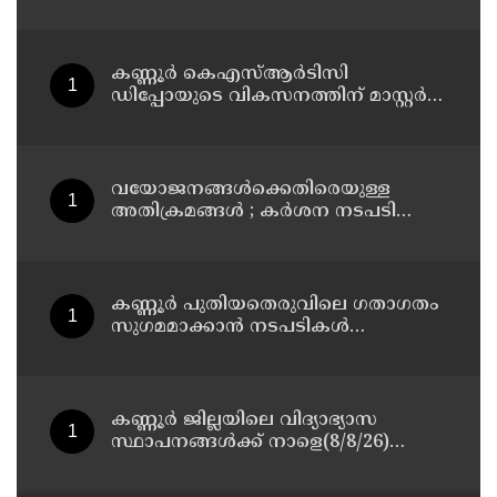
ഉദയഗിരിയിൽ നേരിയ ഉരുൾപൊട്ടൽ;
13 പേരെ ക്യാമ്പിലേക്ക് മാറ്റി
കണ്ണൂർ കെഎസ്ആർടിസി
ഡിപ്പോയുടെ വികസനത്തിന് മാസ്റ്റർ
പ്ലാൻ തയ്യാറാക്കി സമർപ്പിക്കും : ടി ഒ
മോഹനൻ എം എൽ എ
വയോജനങ്ങൾക്കെതിരെയുള്ള
അതിക്രമങ്ങൾ ; കർശന നടപടി
സ്വീകരിക്കുമെന്ന് കമ്മീഷൻ
കണ്ണൂർ പുതിയതെരുവിലെ ഗതാഗതം
സുഗമമാക്കാന്‍ നടപടികള്‍
സ്വീകരിക്കും
കണ്ണൂർ ജില്ലയിലെ വിദ്യാഭ്യാസ
സ്ഥാപനങ്ങള്‍ക്ക് നാളെ(8/8/26)
അവധി പ്രഖ്യാപിച്ചു