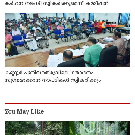
കർശന നടപടി സ്വീകരിക്കുമെന്ന് കമ്മീഷൻ
കണ്ണൂർ പുതിയതെരുവിലെ ഗതാഗതം
സുഗമമാക്കാന്‍ നടപടികള്‍ സ്വീകരിക്കും
You May Like