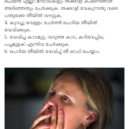
ചെയ്ത് എല്ലാ മസാലകളും തക്കാളി കഷ്ണങ്ങൾ
അരിഞ്ഞതും ചേർക്കുക. തക്കാളി വേകുന്നതു വരെ
പതുക്കെ തീയിൽ വഴറ്റുക.
4. കുറച്ചു വെള്ളം ചേർത്ത് ചെറിയ തീയിൽ
വേവിക്കുക.
5. വേവിച്ച കാടമുട്ട, വറുത്ത കാട, കറിവേപ്പില,
പച്ചമുളക് എന്നിവ ചേർക്കുക
6. ചെറിയ തീയിൽ വേവിച്ച് തീ ഓഫ് ചെയ്യാം.