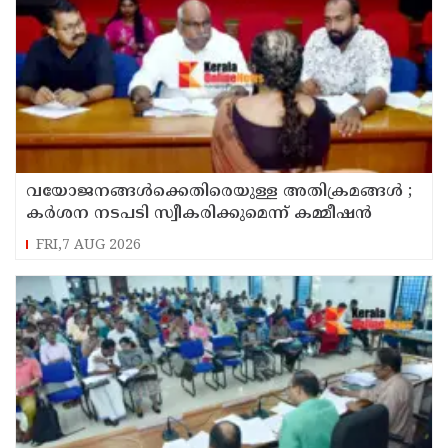
വയോജനങ്ങൾക്കെതിരെയുള്ള അതിക്രമങ്ങൾ ;
കർശന നടപടി സ്വീകരിക്കുമെന്ന് കമ്മീഷൻ
FRI,7 AUG 2026