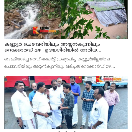
കണ്ണൂർ ചെമ്പേരിയിലും അയ്യൻകുന്നിലും
റെക്കോർഡ് മഴ ; ഉദയഗിരിയിൽ നേരിയ
ഉരുൾപൊട്ടൽ; 13 പേരെ ക്യാമ്പിലേക്ക് മാറ്റി
വെള്ളിയാഴ്ച്ച റെഡ് അലർട്ട് പ്രഖ്യാപിച്ച കണ്ണൂർജില്ലയിലെ
ചെമ്പേരിയിലും അയ്യൻകുന്നിലും ലഭിച്ചത് റെക്കോർഡ് മഴ.
രാവിലെ 8.30 മുതലുള്ള ഏഴ് മണിക്കൂറിൽ ചെമ്പേരിയിൽ ലഭിച്ച 96
മില്ലിമീറ്റർ മഴ ആ സമയം സംസ്ഥാനത്ത