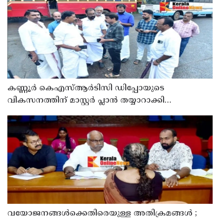
കണ്ണൂർ കെഎസ്ആർടിസി ഡിപ്പോയുടെ
വികസനത്തിന് മാസ്റ്റർ പ്ലാൻ തയ്യാറാക്കി
സമർപ്പിക്കും : ടി ഒ മോഹനൻ എം എൽ എ
വയോജനങ്ങൾക്കെതിരെയുള്ള അതിക്രമങ്ങൾ ;