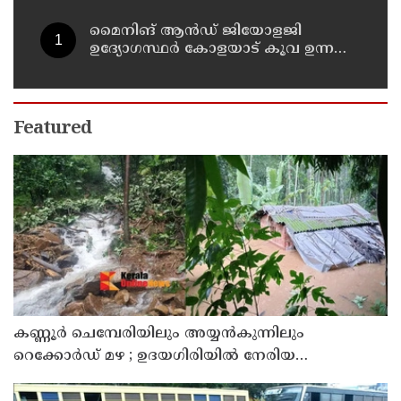
മൈനിങ് ആൻഡ്​ ജിയോളജി
ഉദ്യോഗസ്ഥർ കോളയാട് കൂവ ഉന്നതി
സന്ദർശിച്ചു
Featured
കണ്ണൂർ ചെമ്പേരിയിലും അയ്യൻകുന്നിലും
റെക്കോർഡ് മഴ ; ഉദയഗിരിയിൽ നേരിയ
ഉരുൾപൊട്ടൽ; 13 പേരെ ക്യാമ്പിലേക്ക് മാറ്റി