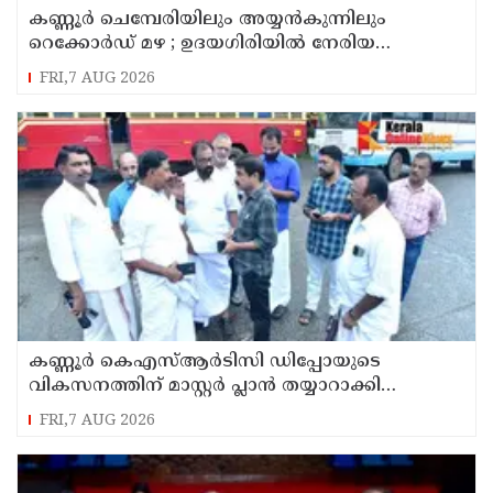
കണ്ണൂർ ചെമ്പേരിയിലും അയ്യൻകുന്നിലും
റെക്കോർഡ് മഴ ; ഉദയഗിരിയിൽ നേരിയ
ഉരുൾപൊട്ടൽ; 13 പേരെ ക്യാമ്പിലേക്ക് മാറ്റി
FRI,7 AUG 2026
കണ്ണൂർ കെഎസ്ആർടിസി ഡിപ്പോയുടെ
വികസനത്തിന് മാസ്റ്റർ പ്ലാൻ തയ്യാറാക്കി
സമർപ്പിക്കും : ടി ഒ മോഹനൻ എം എൽ എ
FRI,7 AUG 2026