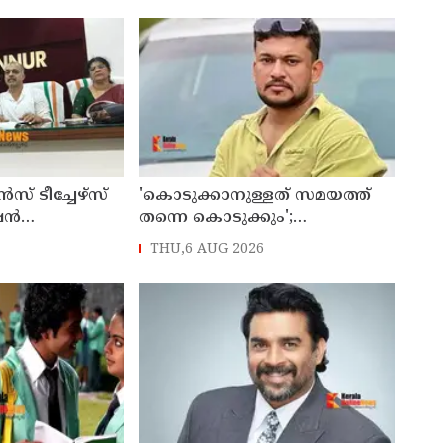
 ടീച്ചേഴ്സ്
'കൊടുക്കാനുള്ളത് സമയത്ത്
ഷൻ
തന്നെ കൊടുക്കും';
026 എട്ടിന്
പൊലീസിനെതിരെ ഭീഷണി;
THU,6 AUG 2026
അർജുൻ ആയങ്കിക്കെതിരെ
കേസെടുത്തു