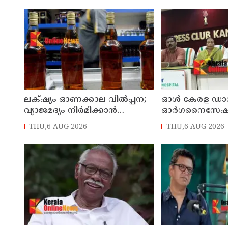
ലക്‌ഷ്യം ഓണക്കാല വിൽപ്പന;
ഓൾ കേരള ഡാൻസ്
വ്യാജമദ്യം നിർമിക്കാൻ
ഓർഗനൈസേ
എത്തിച്ച 1,350 ലിറ്റർ സ്പിരിറ്റ്
നൃത്തോത്സവ് - 2
THU,6 AUG 2026
THU,6 AUG 2026
പിടികൂടി; രണ്ട് പേർ അറസ്റ്റിൽ
കണ്ണൂരിൽ