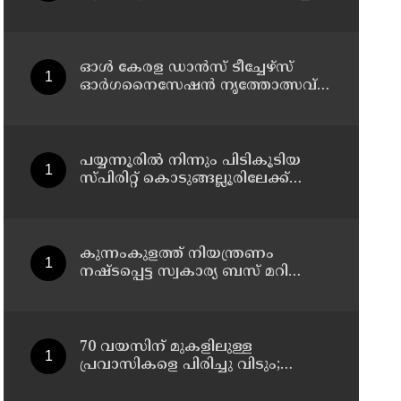
1,350 ലിറ്റർ സ്പിരിറ്റ് പിടികൂടി; രണ്ട്
പേർ അറസ്റ്റിൽ
ഓൾ കേരള ഡാൻസ് ടീച്ചേഴ്സ്
ഓർഗനൈസേഷൻ നൃത്തോത്സവ് -
2026 എട്ടിന് കണ്ണൂരിൽ
പയ്യന്നൂരിൽ നിന്നും പിടികൂടിയ
സ്പിരിറ്റ് കൊടുങ്ങല്ലൂരിലേക്ക്
എത്തിക്കാൻ പദ്ധതിയിട്ടുവെന്ന്
എക്സൈസ് ഡെപ്യൂട്ടി
കമ്മിഷണർ
കുന്നംകുളത്ത് നിയന്ത്രണം
നഷ്ടപ്പെട്ട സ്വകാര്യ ബസ് മറിഞ്ഞ
സംഭവം; മരണം രണ്ടായി,
എട്ടുപേർക്ക് പരിക്ക്
70 വയസിന് മുകളിലുള്ള
പ്രവാസികളെ പിരിച്ചു വിടും;
കടുത്ത നിലപാടുമായി കുവൈത്ത്