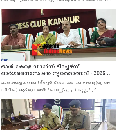
പേരെ അറസ്റ്റ് ചെയ്തു. എറണാകുളം ജില്ലയിലെ
അങ്കമാലിയിലെ കോട്ടക്കുളങ്ങരയിലെ ഹോളോബ്രിക
ഓൾ കേരള ഡാൻസ് ടീച്ചേഴ്സ്
ഓർഗനൈസേഷൻ നൃത്തോത്സവ് - 2026
എട്ടിന് കണ്ണൂരിൽ
ഓൾ കേരള ഡാൻസ് ടീച്ചേഴ്സ് ഓർഗനൈസേഷൻ്റെ (എ കെ
ഡി ടി ഒ ) ആഭിമുഖ്യത്തിൽ ഓഗസ്റ്റ് എട്ടിന് കണ്ണുർ ശ്രീ
സുന്ദരേശ്വര ക്ഷേത്രത്തിൽ നൃത്തോത്സവ്_2026 സീസൺ 2
നടത്തുമെന്ന് സംഘാടകർ കണ്ണൂർ പ്രസ് ക്ളബ്ബിൽ വാർത്താ
സമ