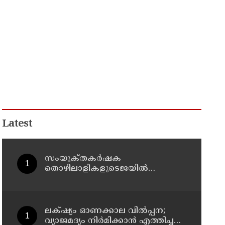
Latest
സംയുക്‌തകർഷക
തൊഴിലാളികളുടെജയിൽ
നിറക്കൽ സമരം ഓഗസ്ത് 10 ന്
ലക്‌ഷ്യം ഓണക്കാല വിൽപ്പന;
വ്യാജമദ്യം നിർമിക്കാൻ എത്തിച്ച