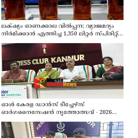
ലക്‌ഷ്യം ഓണക്കാല വിൽപ്പന; വ്യാജമദ്യം
നിർമിക്കാൻ എത്തിച്ച 1,350 ലിറ്റർ സ്പിരിറ്റ്
പിടികൂടി; രണ്ട് പേർ അറസ്റ്റിൽ
ഓൾ കേരള ഡാൻസ് ടീച്ചേഴ്സ്
ഓർഗനൈസേഷൻ നൃത്തോത്സവ് - 2026
എട്ടിന് കണ്ണൂരിൽ