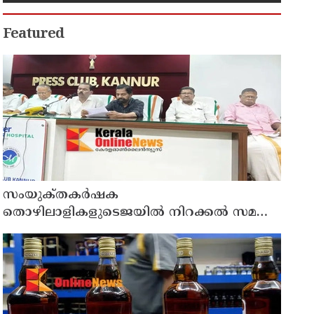
Featured
സംയുക്‌തകർഷക
തൊഴിലാളികളുടെജയിൽ നിറക്കൽ സമരം
ഓഗസ്ത് 10 ന്