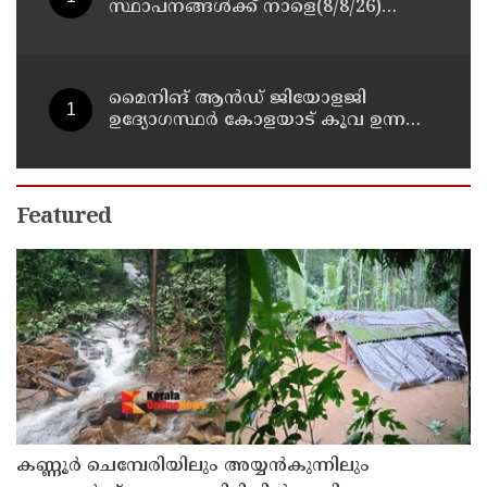
സ്ഥാപനങ്ങള്‍ക്ക് നാളെ(8/8/26)
അവധി പ്രഖ്യാപിച്ചു
മൈനിങ് ആൻഡ്​ ജിയോളജി
ഉദ്യോഗസ്ഥർ കോളയാട് കൂവ ഉന്നതി
സന്ദർശിച്ചു
Featured
കണ്ണൂർ ചെമ്പേരിയിലും അയ്യൻകുന്നിലും