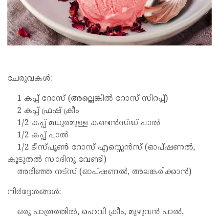
ചേരുവകൾ:
1 കപ്പ് റോസ് (അല്ലെങ്കിൽ റോസ് സിറപ്പ്)
2 കപ്പ് ഫ്രഷ് ക്രീം
1/2 കപ്പ് മധുരമുള്ള കണ്ടൻസ്ഡ് പാൽ
1/2 കപ്പ് പാൽ
1/2 ടീസ്പൂൺ റോസ് എസ്സെൻസ് (ഓപ്ഷണൽ,
കൂടുതൽ സ്വാദിനു വേണ്ടി)
അരിഞ്ഞ നട്സ് (ഓപ്ഷണൽ, അലങ്കരിക്കാൻ)
നിർദ്ദേശങ്ങൾ:
ഒരു പാത്രത്തിൽ, ഹെവി ക്രീം, മുഴുവൻ പാൽ,