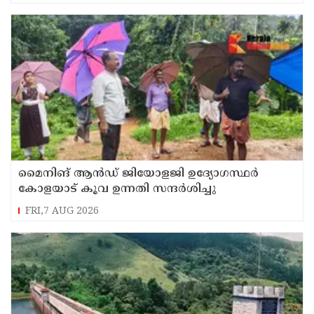
മൈനിങ് ആൻഡ്​ ജിയോളജി ഉദ്യോഗസ്ഥർ
കോളയാട് കൂവ ഉന്നതി സന്ദർശിച്ചു
FRI,7 AUG 2026