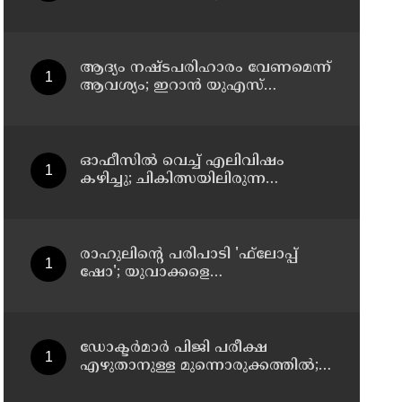
സസ്‌പെന്‍ഷന്‍
ആദ്യം നഷ്ടപരിഹാരം വേണമെന്ന്
ആവശ്യം; ഇറാന്‍ യുഎസ്
നയതന്ത്ര നീക്കങ്ങളില്‍
അനിശ്ചിതത്വം
ഓഫീസില്‍ വെച്ച് എലിവിഷം
കഴിച്ചു; ചികിത്സയിലിരുന്ന
കാസര്‍കോട് കളക്ടറേറ്റിലെ
സീനിയര്‍ ക്ലര്‍ക്ക് മരിച്ചു
രാഹുലിന്റെ പരിപാടി 'ഫ്‌ലോപ്പ്
ഷോ'; യുവാക്കളെ
തെറ്റിദ്ധരിപ്പിക്കുന്നുവെന്ന് യുപി
മന്ത്രി ഡാനിഷ് അന്‍സാരി
ഡോക്ടര്‍മാര്‍ പിജി പരീക്ഷ
എഴുതാനുള്ള മുന്നൊരുക്കത്തില്‍;
കാസര്‍കോട് പാണത്തൂര്‍