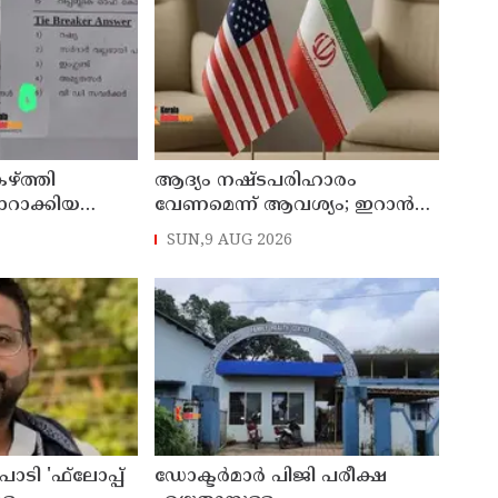
ഴ്ത്തി
ആദ്യം നഷ്ടപരിഹാരം
ാറാക്കിയ
വേണമെന്ന് ആവശ്യം; ഇറാന്‍
‌പെന്‍ഷന്‍
യുഎസ് നയതന്ത്ര നീക്കങ്ങളില്‍
SUN,9 AUG 2026
അനിശ്ചിതത്വം
ാടി 'ഫ്‌ലോപ്പ്
ഡോക്ടര്‍മാര്‍ പിജി പരീക്ഷ