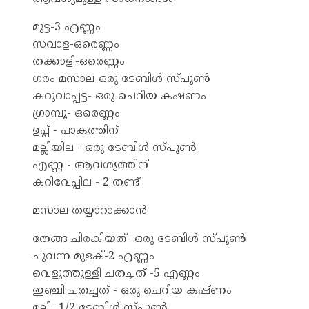
മുട്ട-3 എണ്ണം
സവാള-ഒരെണ്ണം
തക്കാളി-ഒരെണ്ണം
ഗരം മസാല-ഒരു ടേബിൾ സ്പൂൺ
കറുവാപ്പട്ട- ഒരു ചെറിയ കഷണം
ഗ്രാമ്പൂ- ഒരെണ്ണം
ഉപ്പ് - പാകത്തിന്
മല്ലിയില - ഒരു ടേബിൾ സ്പൂൺ
എണ്ണ - ആവശ്യത്തിന്
കറിവേപ്പില - 2 തണ്ട്
മസാല തയ്യാറാക്കാൻ
തേങ്ങ ചിരകിയത് -ഒരു ടേബിൾ സ്പൂൺ
ചുവന്ന മുളക്-2 എണ്ണം
വെളുത്തുള്ളി ചതച്ചത് -5 എണ്ണം
ഇഞ്ചി ചതച്ചത് - ഒരു ചെറിയ കഷ്ണം
മല്ലി- 1/2 ടേബിൾ സ്പൂൺ