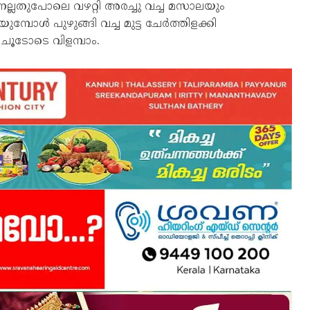
നല്ലതുപോലെ വഴറ്റി അരച്ചു വച്ച മസാലയും
യുമ്പോൾ പുഴുങ്ങി വച്ച മുട്ട ചേർത്തിളക്കി
് ചൂടോടെ വിളമ്പാം.