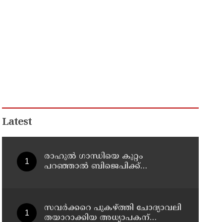
Latest
രാഹുല്‍ ഗാന്ധിയെ കുറ്റം
പറഞ്ഞാല്‍ ബിജെപിക്ക്
സുഖിക്കും ശശി തരൂരിന്
മറുപടിയുമായി കെ സി
വേണുഗോപാല്‍
സവര്‍ക്കറെ പുകഴ്ത്തി ചോദ്യാവലി
തയാറാക്കിയ അധ്യാപകന്