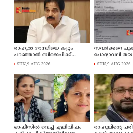
രാഹുല്‍ ഗാന്ധിയെ കുറ്റം
സവര്‍ക്കറെ പുക
പറഞ്ഞാല്‍ ബിജെപിക്ക്
ചോദ്യാവലി തയ
സുഖിക്കും ശശി തരൂരിന്
അധ്യാപകന് സസ്
SUN,9 AUG 2026
SUN,9 AUG 2026
മറുപടിയുമായി കെ സി
വേണുഗോപാല്‍
ഓഫീസില്‍ വെച്ച് എലിവിഷം
രാഹുലിന്റെ പരിപ