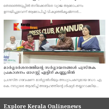
നിയമനടപടിയുമായി ടി ഐ മധുസൂദനൻ
തെരഞ്ഞെടുപ്പിൽ തനിക്കെതിരെ വ്യാജ ആരോപണം
ഉന്നയിച്ചുവെന്ന് ആരോപിച്ച് വി.കുഞ്ഞികൃഷ്ണൻ
എംഎൽഎക്കെതിരെ നിയമ നടപടിയുമായി ടി ഐ മധുസൂദനൻ
രംഗത്തെത്തി
മാർഗ്ഗദർശനത്തിന്റെ സർഗ്ഗായനങ്ങൾ പുസ്തക
പ്രകാശനം ഓഗസ്റ്റ് എട്ടിന് കണ്ണൂരിൽ
പ്രശസ്ത ഗവേഷണ മാർഗ്ഗദർശിയും അധ്യാപകനുമായ ഡോ. ഏ.
കെ. നമ്പ്യാരെ ആദരിച്ച് അദ്ദേഹത്തിൻ്റെ ശിഷ്യർ തയ്യാറാക്കിയ
'ഗവേഷണം. മാർഗ്ഗദർശനത്തിന്റെ്റെ സർഗ്ഗായനങ്ങൾ' എന്ന
ഗ്രന്ഥത്തിന്റെ പ്രകാശനം ഓഗസ്റ്റ് 8-ന്
Explore Kerala Onlinenews