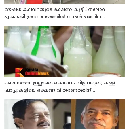
ഔഷധ കലവറയുടെ ഭക്ഷണ കൂട്ട്..! തലോറ
എകെജി ഗ്രന്ഥാലയത്തിൽ നാടൻ പത്തില
കറികളുടെ പ്രദർശനവും ക്ലാസും സംഘടിപ്പിച്ചു
ലൈസന്‍സ് ഇല്ലാതെ ഭക്ഷണം വിളമ്പരുത്; കള്ള്
ഷാപ്പുകളിലെ ഭക്ഷണ വിതരണത്തിന്
ഭക്ഷ്യസുരക്ഷാ ലൈസന്‍സ് കര്‍ശനമാക്കി
എക്‌സൈസ്