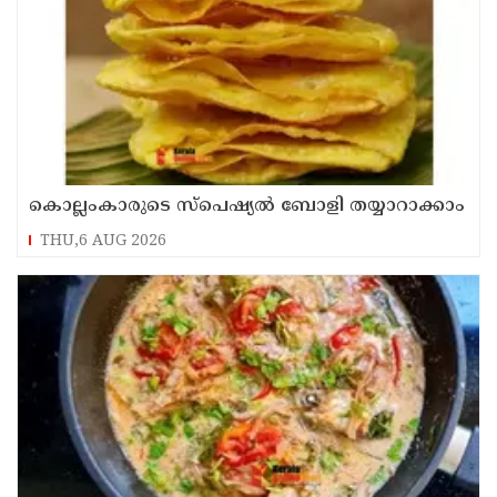
കൊല്ലംകാരുടെ സ്പെഷ്യൽ ബോളി തയ്യാറാക്കാം
THU,6 AUG 2026