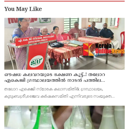
You May Like
ഔഷധ കലവറയുടെ ഭക്ഷണ കൂട്ട്..! തലോറ
എകെജി ഗ്രന്ഥാലയത്തിൽ നാടൻ പത്തില
കറികളുടെ പ്രദർശനവും ക്ലാസും സംഘടിപ്പിച്ചു
തലോറ എകെജി സ്മാരക കലാസമിതി& ഗ്രന്ഥാലയം,
കുടുംബശ്രീ,ജൈവ കർഷകസമിതി എന്നിവരുടെ സംയുക്ത
ആഭിമുഖ്യത്തിൽ തലോറ എകെജി ഗ്രന്ഥാലയത്തിൽ വച്ച് നാടൻ
പത്തില കറികളുടെ പ്രദർശനവും ക്ലാസും സംഘടിപ്പിച്ചു. നാടൻ
ഇലക്കറികള