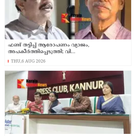
ഫണ്ട് തട്ടിപ്പ് ആരോപണം വ്യാജം,
അപകീർത്തിപ്പെടുത്തി; വി
കുഞ്ഞികൃഷ്ണനെതിരെ നിയമനടപടിയുമായി ടി
THU,6 AUG 2026
ഐ മധുസൂദനൻ