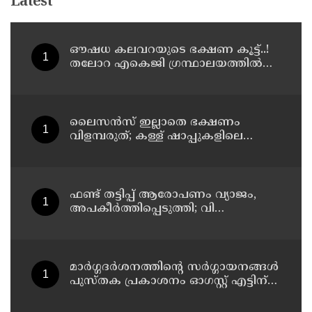
Latest
ഔഷധ കലവറയുടെ ഭക്ഷണ കൂട്ട്..!
തലോറ എകെജി ഗ്രന്ഥാലയത്തിൽ
നാടൻ പത്തില കറികളുടെ
പ്രദർശനവും ക്ലാസും സംഘടിപ്പിച്ചു
ലൈസന്‍സ് ഇല്ലാതെ ഭക്ഷണം
വിളമ്പരുത്; കള്ള് ഷാപ്പുകളിലെ
ഭക്ഷണ വിതരണത്തിന്
ഭക്ഷ്യസുരക്ഷാ ലൈസന്‍സ്
കര്‍ശനമാക്കി എക്‌സൈസ്
ഫണ്ട് തട്ടിപ്പ് ആരോപണം വ്യാജം,
അപകീർത്തിപ്പെടുത്തി; വി
കുഞ്ഞികൃഷ്ണനെതിരെ
നിയമനടപടിയുമായി ടി ഐ
മധുസൂദനൻ
മാർഗ്ഗദർശനത്തിന്റെ സർഗ്ഗായനങ്ങൾ
പുസ്തക പ്രകാശനം ഓഗസ്റ്റ് എട്ടിന്
കണ്ണൂരിൽ