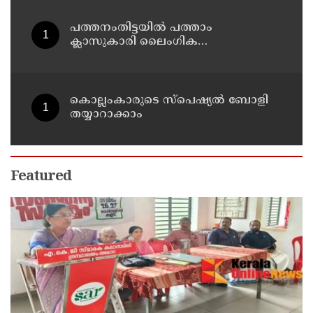
പത്തനംതിട്ടയിൽ പത്താം
ക്ലാസുകാരി ലൈംഗിക
ചൂഷണത്തിനിരയായി; അച്ഛനടക്കം
ഏഴ് പേർ പീഡിപ്പിച്ചെന്ന് പരാതി
കൊല്ലംകാരുടെ സ്പെഷ്യൽ ബോളി
തയ്യാറാക്കാം
Featured