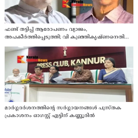
ഫണ്ട് തട്ടിപ്പ് ആരോപണം വ്യാജം,
അപകീർത്തിപ്പെടുത്തി; വി കുഞ്ഞികൃഷ്ണനെതിരെ
നിയമനടപടിയുമായി ടി ഐ മധുസൂദനൻ
മാർഗ്ഗദർശനത്തിന്റെ സർഗ്ഗായനങ്ങൾ പുസ്തക
പ്രകാശനം ഓഗസ്റ്റ് എട്ടിന് കണ്ണൂരിൽ