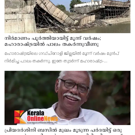
നിർമാണം പൂർത്തിയായിട്ട് മൂന്ന് വർഷം;
മഹാരാഷ്ട്രയിൽ പാലം തകർന്നുവീണു
മഹാരാഷ്ട്രയിലെ ഗഡ്ചിറോളി ജില്ലയിൽ മൂന്ന് വർഷം മുൻപ്
നിർമിച്ച പാലം തകർന്നു. ഇതേ തുടർന്ന് മഹാരാഷ്ട്ര-
ഛത്തീസ്ഗഢ് അതിർത്തിയിലെ നിരവധി ഗ്രാമങ്ങളിലേക്കുള്ള
ഗതാഗതം നിലച്ചു. ബന്ദിയ നദിക്ക് കുറുകെ നിർമിച്ച 10
പ്രിയദർശിനി ബസിൽ മുഖം മൂടുന്ന പർദയിട്ട് ഒരു