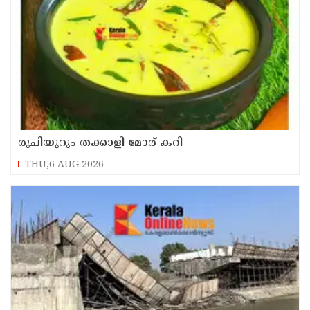
രുചിയൂറും തക്കാളി മോര് കറി
THU,6 AUG 2026