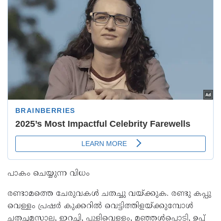
പാകം ചെയ്യുന്ന വിധം
രണ്ടാമത്തെ ചേരുവകള്‍ ചതച്ചു വയ്ക്കുക. രണ്ടു കപ്പു
വെള്ളം പ്രഷര്‍ കുക്കറില്‍ വെട്ടിത്തിളയ്ക്കുമ്പോള്‍
ചതച്ചമസാല, ഇറച്ചി, പുളിവെള്ളം, മഞ്ഞള്‍പൊടി, ഉപ്പ്