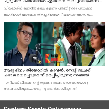
പുരുഷൻ കയറിയാൽ എങ്ങനെ തിരിച്ചറിയുമെന്ന്
എംഎൻ കാരശ്ശേരി
പ്രിയദർശിനി ബസിൽ മുഖം മൂടുന്ന പർദയിട്ട് ഒരു പുരുഷൻ
കയറിയാൽ എങ്ങനെ തിരിച്ചറിയുമെന്ന് എഴുത്തുകാരനും
സാമൂഹ്യപ്രവർത്തകനുമായ എം.എൻ. കാരശ്ശേരി. മുഖം മൂടുന്ന
പർദയായ നിഖാബ് എന്തുകൊണ്ടാണ് വലിയൊരു നിയമപ്രശ്നമാ
ആദ്യ ദിനം തിയേറ്ററില്‍ കൂവല്‍, നോട്ട് ബുക്ക്
പരാജയെപ്പെടുമെന്ന് ഉറപ്പിച്ചിരുന്നു; സഞ്ജയ്
സിനിമാജീവിതത്തിന്റെ തുടക്കം തന്നെ അങ്ങനെയൊരു
അവസ്ഥയിലൂടെയായിരുന്നു കടന്ന്‌പോയിരുന്നത്.