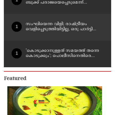
ബുക്ക് പരാജയെപ്പെടുമെന്ന്
ഉറപ്പിച്ചിരുന്നു; സഞ്ജയ്
സംഘിയെന്ന വിളി; രാഷ്ട്രീയം
വെളിപ്പെടുത്തിയിട്ടില്ല, ഒരു പാര്‍ട്ടിയും
അംഗത്വത്തിന് സമീപിച്ചിട്ടില്ലെന്ന് ആര്‍
മാധവന്‍
'കൊടുക്കാനുള്ളത് സമയത്ത് തന്നെ
കൊടുക്കും'; പൊലീസിനെതിരെ
ഭീഷണി; അർജുൻ ആയങ്കിക്കെതിരെ
കേസെടുത്തു
Featured