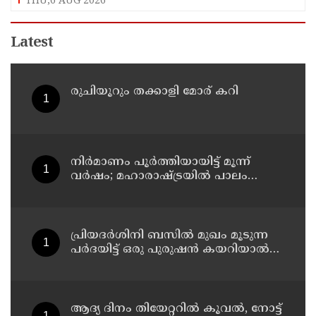
THU,6 AUG 2026
Latest
രുചിയൂറും തക്കാളി മോര് കറി
നിർമാണം പൂർത്തിയായിട്ട് മൂന്ന്
വർഷം; മഹാരാഷ്ട്രയിൽ പാലം
തകർന്നുവീണു
പ്രിയദർശിനി ബസിൽ മുഖം മൂടുന്ന
പർദയിട്ട് ഒരു പുരുഷൻ കയറിയാൽ
എങ്ങനെ തിരിച്ചറിയുമെന്ന് എംഎൻ
കാരശ്ശേരി
ആദ്യ ദിനം തിയേറ്ററില്‍ കൂവല്‍, നോട്ട്