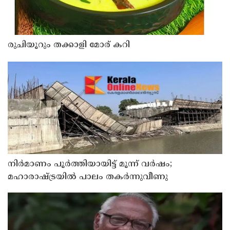
രുചിയൂറും തക്കാളി മോര് കറി
നിർമാണം പൂർത്തിയായിട്ട് മൂന്ന് വർഷം;
മഹാരാഷ്ട്രയിൽ പാലം തകർന്നുവീണു