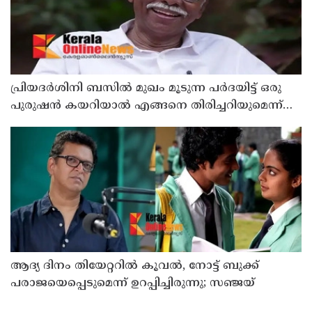
പ്രിയദർശിനി ബസിൽ മുഖം മൂടുന്ന പർദയിട്ട് ഒരു
പുരുഷൻ കയറിയാൽ എങ്ങനെ തിരിച്ചറിയുമെന്ന്
എംഎൻ കാരശ്ശേരി
ആദ്യ ദിനം തിയേറ്ററില്‍ കൂവല്‍, നോട്ട് ബുക്ക്
പരാജയെപ്പെടുമെന്ന് ഉറപ്പിച്ചിരുന്നു; സഞ്ജയ്