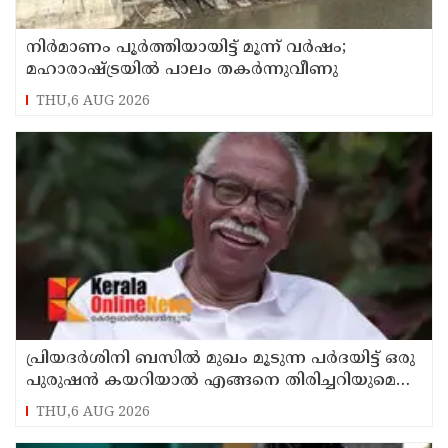
നിർമാണം പൂർത്തിയായിട്ട് മൂന്ന് വർഷം;
മഹാരാഷ്ട്രയിൽ പാലം തകർന്നുവീണു
THU,6 AUG 2026
പ്രിയദർശിനി ബസിൽ മുഖം മൂടുന്ന പർദയിട്ട് ഒരു
പുരുഷൻ കയറിയാൽ എങ്ങനെ തിരിച്ചറിയുമെന്ന്
എംഎൻ കാരശ്ശേരി
THU,6 AUG 2026