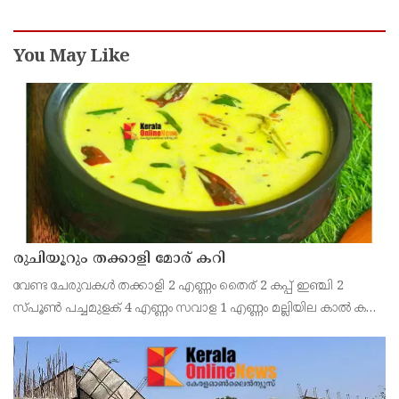
You May Like
രുചിയൂറും തക്കാളി മോര് കറി
വേണ്ട ചേരുവകൾ തക്കാളി 2 എണ്ണം തൈര് 2 കപ്പ് ഇഞ്ചി 2
സ്പൂൺ പച്ചമുളക് 4 എണ്ണം സവാള 1 എണ്ണം മല്ലിയില കാൽ കപ്പ്
എണ്ണ 2 സ്പൂൺ കടുക് 1 സ്പൂൺ ചുവന്ന മുളക് 2 എണ്ണം
കറിവേപ്പില 2 തണ്ട് തയ്യാറാക്കുന്ന വിധം തക്കാ