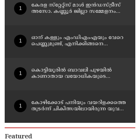
കേരള സ്‌റ്റേറ്റ്സ് മാൾ ഇൻഡസ്ട്രീസ്
അസോ. കണ്ണൂർ ജില്ലാ സമ്മേളനം
ഓഗസ്റ്റ് 11 ന് കണ്ണൂരിൽ
ഓന് കള്ളും എംഡിഎംഎയും വേറെ
പെണ്ണുമുണ്ട്, എനിക്കിങ്ങനെ
ജീവിക്കാനാവില്ല';
പൊയ്ത്തുംകടവിൽജീവനൊടുക്കിയ
റിസയുടെ സുഹൃത്തിനയച്ച
വാട്സ്ആപ്പ്ചാറ്റ് പുറത്ത് വന്നു
കൊട്ടിയൂരിൽ ബാവലി പുഴയിൽ
കാണാതായ വയോധികയുടെ
മൃതദേഹം കണ്ടെത്തി
കോഴിക്കോട് പനിയും വയറിളക്കത്തെ
തുടര്‍ന്ന് ചികിത്സയിലായിരുന്ന യുവതി
മരിച്ചു
Featured