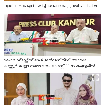
പള്ളികള്‍ കേന്ദ്രീകരിച്ച് മോഷണം ; പ്രതി പിടിയില്‍
കേരള സ്‌റ്റേറ്റ്സ് മാൾ ഇൻഡസ്ട്രീസ് അസോ.
കണ്ണൂർ ജില്ലാ സമ്മേളനം ഓഗസ്റ്റ് 11 ന് കണ്ണൂരിൽ