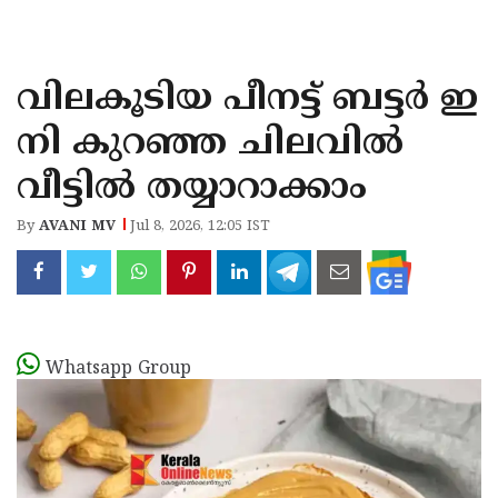
KOZHIKODE
WAYANAD
വിലകൂടിയ പീനട്ട് ബട്ടർ ഇ
KANNUR
നി കുറഞ്ഞ ചിലവിൽ
KASARAGOD
വീട്ടിൽ തയ്യാറാക്കാം
By
AVANI MV
Jul 8, 2026, 12:05 IST
Whatsapp Group