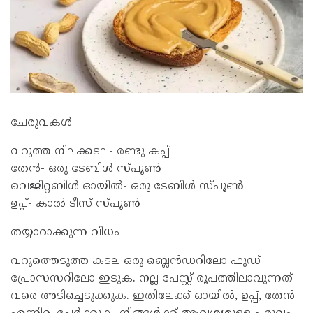
ചേരുവകൾ
വറുത്ത നിലക്കടല- രണ്ടു കപ്പ്
തേൻ- ഒരു ടേബിൾ സ്പൂൺ
വെജിറ്റബിൾ ഓയിൽ- ഒരു ടേബിൾ സ്പൂൺ
ഉപ്പ്- കാൽ ടീസ് സ്പൂൺ
തയ്യാറാക്കുന്ന വിധം
വറുത്തെടുത്ത കടല ഒരു ബ്ലെൻഡറിലോ ഫുഡ്
പ്രോസസറിലോ ഇടുക. നല്ല പേസ്റ്റ് രൂപത്തിലാവുന്നത്
വരെ അടിച്ചെടുക്കുക. ഇതിലേക്ക് ഓയിൽ, ഉപ്പ്, തേൻ