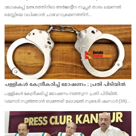
ഭീഷണി പുറത്ത്
:ലോകകപ്പ് മത്സരത്തിനിടെ അർജന്റീന സൂപ്പർ താരം ലയണല്‍
മെസ്സിയെ വധിക്കാൻ ചാവേറാക്രമണത്തിന്
പദ്ധതിയിട്ടിരുന്നതായിറിപ്പോർട്ട്.ടൂർണമെന്‍റിലുടനീളം ഭീകരാക്രമണ
ഭീഷണികളും വ്യക്തിപരമായ വധഭീഷഷണികളും ഏറ്റവും കൂടു
പള്ളികള്‍ കേന്ദ്രീകരിച്ച് മോഷണം ; പ്രതി പിടിയില്‍
പള്ളികള്‍ കേന്ദ്രീകരിച്ച് മോഷണം നടത്തുന്ന പ്രതി പിടിയില്‍.
വയനാട് സുല്‍ത്താന്‍ ബത്തേരി മലവയല്‍ സ്വദേശി ഷംസാദ് (39)
ആണ് പിടിയിലായത്. ഇയാള്‍ നൂറിലധികം കേസുകളിലെ
പ്രതിയാണെന്നാണ് പൊലീസ് പറയുന്നത്. കോഴിക്