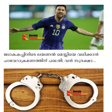
ലോകകപ്പിനിടെ ലയണല്‍ മെസ്സിയെ വധിക്കാൻ
ചാവേറാക്രമണത്തിന് പദ്ധതി; വൻ സുരക്ഷാ
ഭീഷണി പുറത്ത്