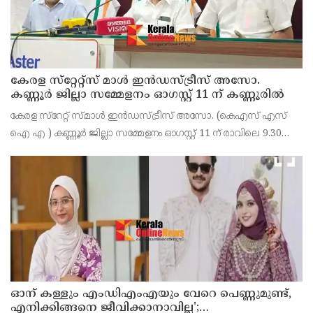
കേരള സ്‌റ്റേറ്റ്സ് മാൾ ഇൻഡസ്ട്രീസ് അസോ.
കണ്ണൂർ ജില്ലാ സമ്മേളനം ഓഗസ്റ്റ് 11 ന് കണ്ണൂരിൽ
കേരള സ്‌റേറ്റ് സ്മാൾ ഇൻഡസ്ട്രീസ് അസോ. (കെഎസ് എസ്
ഐ എ ) കണ്ണൂർ ജില്ലാ സമ്മേളനം ഓഗസ്റ്റ് 11 ന് രാവിലെ 9.30
മണിക്ക് കണ്ണൂർചേമ്പർ ഓഫ് കൊമേഴ്സ് ഹാളിൽ നടക്കുമെന്ന്
ഭാരവാഹികൾ
ഓന് കള്ളും എംഡിഎംഎയും വേറെ പെണ്ണുമുണ്ട്,
എനിക്കിങ്ങനെ ജീവിക്കാനാവില്ല';