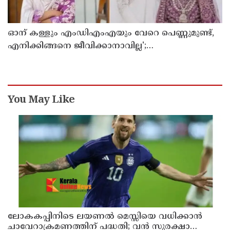
ഓന് കള്ളും എംഡിഎംഎയും വേറെ പെണ്ണുമുണ്ട്,
എനിക്കിങ്ങനെ ജീവിക്കാനാവില്ല';
പൊയ്ത്തുംകടവിൽജീവനൊടുക്കിയ റിസയുടെ
സുഹൃത്തിനയച്ച വാട്സ്ആപ്പ്ചാറ്റ് പുറത്ത് വന്നു
You May Like
ലോകകപ്പിനിടെ ലയണല്‍ മെസ്സിയെ വധിക്കാൻ
ചാവേറാക്രമണത്തിന് പദ്ധതി; വൻ സുരക്ഷാ